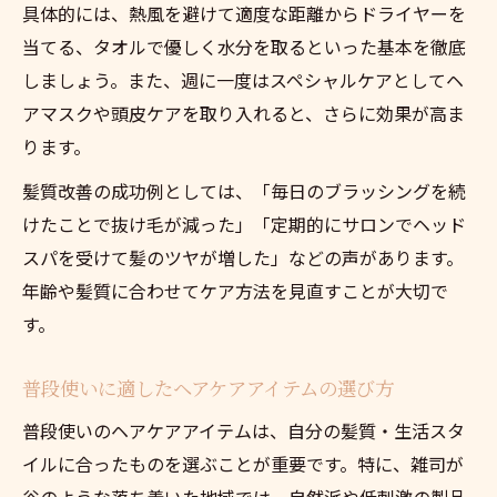
具体的には、熱風を避けて適度な距離からドライヤーを
ヘアケア相談がしやすいサロン選びの基準
当てる、タオルで優しく水分を取るといった基本を徹底
年齢や髪質に合う普段のヘアケアまとめ
しましょう。また、週に一度はスペシャルケアとしてヘ
年齢ごとに変わるヘアケアの考え方と選択
アマスクや頭皮ケアを取り入れると、さらに効果が高ま
肢
ります。
髪質と年齢に合ったヘアケア習慣のポイン
髪質改善の成功例としては、「毎日のブラッシングを続
ト
けたことで抜け毛が減った」「定期的にサロンでヘッド
普段から続けやすいヘアケアの実践アイデ
スパを受けて髪のツヤが増した」などの声があります。
ア
年齢や髪質に合わせてケア方法を見直すことが大切で
ヘアケア習慣の見直しで得られる効果まと
す。
め
年齢別におすすめしたいヘアケアの工夫
普段使いに適したヘアケアアイテムの選び方
普段使いのヘアケアアイテムは、自分の髪質・生活スタ
イルに合ったものを選ぶことが重要です。特に、雑司が
谷のような落ち着いた地域では、自然派や低刺激の製品