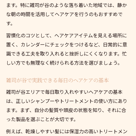
初めての方でも安心できるヘアケアサポー
ます。特に雑司が谷のような落ち着いた地域では、静か
ト
な朝の時間を活用してヘアケアを行うのもおすすめで
ヘアケア相談を気軽にできるサロンの特徴
す。
普段のケアを楽にする髪質改善の考え方
習慣化のコツとして、ヘアケアアイテムを見える場所に
ヘアケアで叶える毎日の髪質改善の基本原
置く、カレンダーにチェックをつけるなど、日常的に意
則
識できる工夫を取り入れると挫折しにくくなります。忙
普段の手入れを時短にする髪質改善テクニ
しい方でも無理なく続けられる方法を選びましょう。
ック
ヘアケア習慣が髪質改善に与える影響とは
雑司が谷で実践できる毎日のヘアケアの基本
サロンと自宅のヘアケアを両立させる方法
雑司が谷エリアで毎日取り入れやすいヘアケアの基本
髪質改善のために取り入れたいヘアケア習
は、正しいシャンプーやトリートメントの使い方にあり
慣
ます。まず、自分の髪質や頭皮の状態を知り、それに合
った製品を選ぶことが大切です。
静かに過ごせる空間で叶える理想のヘアケア
静かな空間でヘアケアを受けるメリットと
例えば、乾燥しやすい髪には保湿力の高いトリートメン