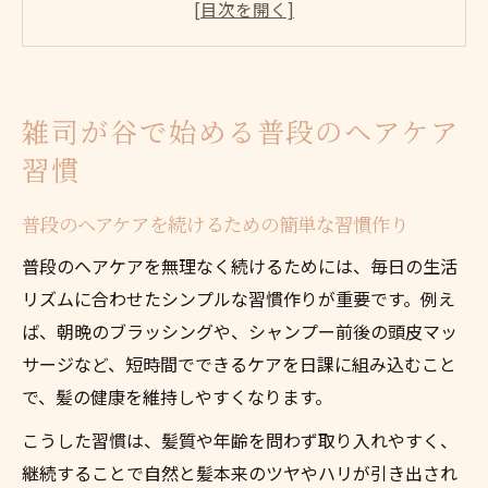
本
ヘアケア習慣で髪質を自然に改善する方法
普段使いに適したヘアケアアイテムの選び
雑司が谷で始める普段のヘアケア
方
習慣
ヘアケアを楽しむための工夫とモチベーシ
ョン維持
普段のヘアケアを続けるための簡単な習慣作り
ヘアケアに悩む方へ雑司が谷周辺の提案
普段のヘアケアを無理なく続けるためには、毎日の生活
悩みに合わせたヘアケア提案の受け方とコ
リズムに合わせたシンプルな習慣作りが重要です。例え
ツ
ば、朝晩のブラッシングや、シャンプー前後の頭皮マッ
雑司が谷近辺で見つける理想的なヘアケア
サージなど、短時間でできるケアを日課に組み込むこと
方法
で、髪の健康を維持しやすくなります。
髪質別のヘアケア提案で悩みを解消する秘
こうした習慣は、髪質や年齢を問わず取り入れやすく、
訣
継続することで自然と髪本来のツヤやハリが引き出され