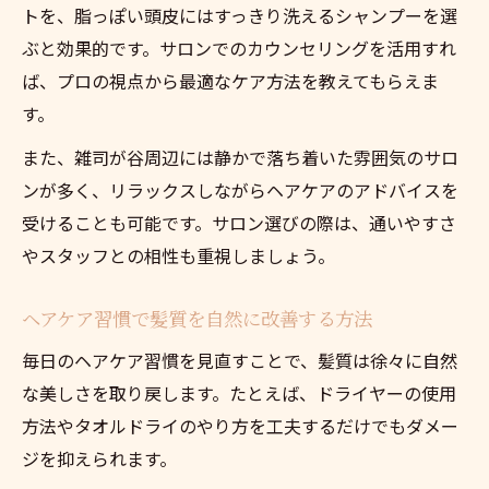
は
トを、脂っぽい頭皮にはすっきり洗えるシャンプーを選
リラックスしながらできる理想のヘアケア
ぶと効果的です。サロンでのカウンセリングを活用すれ
法
ば、プロの視点から最適なケア方法を教えてもらえま
す。
落ち着いた雰囲気がヘアケアに与える効果
静けさを重視したヘアケアサロンの選び方
また、雑司が谷周辺には静かで落ち着いた雰囲気のサロ
ンが多く、リラックスしながらヘアケアのアドバイスを
理想のヘアケアを静かな環境で体験する方
受けることも可能です。サロン選びの際は、通いやすさ
法
やスタッフとの相性も重視しましょう。
美容師との相性が鍵になるサロン選び術
ヘアケア重視で信頼できる美容師の見つけ
ヘアケア習慣で髪質を自然に改善する方法
方
毎日のヘアケア習慣を見直すことで、髪質は徐々に自然
美容師との相性がヘアケアに及ぼす重要性
な美しさを取り戻します。たとえば、ドライヤーの使用
普段のヘアケアを相談しやすい関係の築き
方法やタオルドライのやり方を工夫するだけでもダメー
方
ジを抑えられます。
美容師との相性で変わるヘアケア満足度