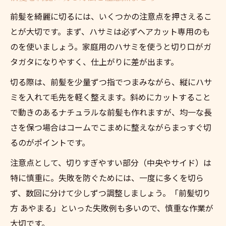
前髪セルフカットと美容院の料金差を比較
前髪を綺麗に切るには、いくつかの注意点を押さえるこ
とが大切です。まず、ハサミは必ずヘアカット専用のも
前髪カットだけならかかる費用の相場感
のを使いましょう。家庭用のハサミを使うと切り口がガ
自分で切る前髪とサロン仕上げのコスパ検
タガタになりやすく、仕上がりに差が出ます。
証
前髪カット料金で気をつけたいポイント集
切る際は、前髪を少量ずつ指でつまみながら、縦にハサ
ミを入れて毛先を軽く整えます。斜めにカットすること
セルフカットの魅力と美容院利用の違い
で動きのあるナチュラルな前髪も作れますが、均一な長
さを保つ場合はコームでこまめに整えながらまっすぐ切
るのがポイントです。
注意点として、切りすぎやすい部分（中央やサイド）は
特に慎重に。失敗を防ぐためには、一度に多くを切ら
ず、数回に分けて少しずつ調整しましょう。「前髪切り
方 あやまる」といった失敗例も多いので、慎重な作業が
大切です。