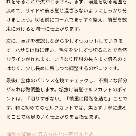
れを守ることが欠かせません。まず、前髪を切る範囲を
自分で前髪を切るときにありがちな失敗例
決めて、サイドや後ろ髪と混ざらないようにしっかり分
前髪を綺麗に切るためのセルフカット工夫
けましょう。切る前にコームでまっすぐ整え、前髪を数
集
束に分けると均一に仕上がります。
サイドバングも自然に仕上げるポイント
次に、長さを確認しながら少しずつカットしていきま
垢抜け前髪に仕上げるコツをセルフで実践
す。ハサミは縦に使い、毛先を少しずつ切ることで自然
前髪カットだけ依頼時の美容院選びポイント
なラインが作れます。いきなり理想の長さまで切るので
前髪カットのみ頼む際の美容院選びの秘訣
はなく、少し長めに残しつつ調整するのがコツです。
美容師に前髪だけ頼むときの相談ポイント
最後に全体のバランスを鏡でチェックし、不揃いな部分
前髪を綺麗に仕上げる美容院の特徴とは
があれば微調整します。垢抜け前髪セルフカットのポイ
セルフカット失敗時に頼れるサロンの見極
ントは、「切りすぎない」「慎重に段階を踏む」ことで
め
す。特に初めてのセルフカットでは、焦らず丁寧に進め
前髪カットで失敗しないための予約時注意
ることで満足のいく仕上がりを目指せます。
点
前髪を綺麗に切る方法と注意点まとめ
セルフカットと美容院料金の違いを知ろう