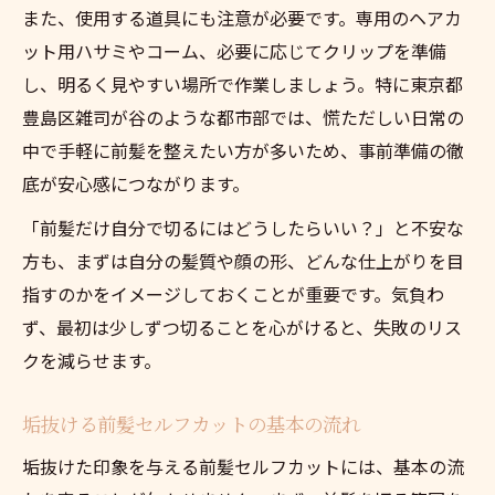
垢抜け前髪を自分で作る方法の実践例
また、使用する道具にも注意が必要です。専用のヘアカ
理想の前髪へ導く自宅カットの道具選び
ット用ハサミやコーム、必要に応じてクリップを準備
前髪セルフカット道具の選び方と使い方解
し、明るく見やすい場所で作業しましょう。特に東京都
説
豊島区雑司が谷のような都市部では、慌ただしい日常の
中で手軽に前髪を整えたい方が多いため、事前準備の徹
自分で前髪を切る時に揃えたい必須アイテ
底が安心感につながります。
ム
前髪を綺麗に切るためのおすすめ道具特集
「前髪だけ自分で切るにはどうしたらいい？」と不安な
セルフカット成功の鍵となる前髪用ハサミ
方も、まずは自分の髪質や顔の形、どんな仕上がりを目
の特徴
指すのかをイメージしておくことが重要です。気負わ
ず、最初は少しずつ切ることを心がけると、失敗のリス
前髪切り方で失敗しないコームやピンの活
クを減らせます。
用法
失敗知らずの前髪セルフカットが叶う工夫とは
垢抜ける前髪セルフカットの基本の流れ
前髪のセルフカットで失敗を防ぐテクニッ
垢抜けた印象を与える前髪セルフカットには、基本の流
ク