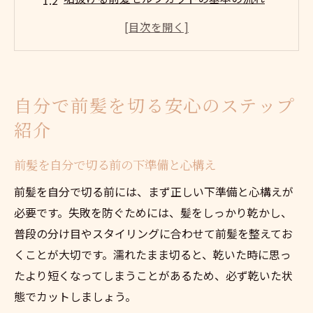
前髪を綺麗に切る方法と注意点まとめ
自分で前髪を切るコツと失敗しないテクニ
ック
サイドバングも自分で整える方法のポイン
自分で前髪を切る安心のステップ
ト
紹介
雑司が谷で実践しやすい前髪セルフカット術
前髪を自分で切る際の雑司が谷流おすすめ
前髪を自分で切る前の下準備と心構え
手順
前髪を自分で切る前には、まず正しい下準備と心構えが
前髪セルフカットに役立つ道具の選び方ガ
必要です。失敗を防ぐためには、髪をしっかり乾かし、
イド
普段の分け目やスタイリングに合わせて前髪を整えてお
サイドバングも簡単に整えるセルフカット
くことが大切です。濡れたまま切ると、乾いた時に思っ
術
たより短くなってしまうことがあるため、必ず乾いた状
前髪セルフカットを成功に導くコツと工夫
態でカットしましょう。