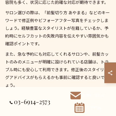
容院も多く、状況に応じた的確な対応が期待できます。
サロン選びの際は、「前髪切り方 あやまる」などのキー
ワードで修正例やビフォーアフター写真をチェックしま
しょう。経験豊富なスタイリストが在籍しているか、予
約時にセルフカットの失敗内容を伝えやすい雰囲気かも
確認ポイントです。
また、急な予約にも対応してくれるサロンや、前髪カッ
トのみのメニューが明確に設けられている店舗は、トラ
ブル時にも安心して利用できます。修正後のスタイリン
グアドバイスがもらえるかも事前に確認すると良いでし
ょう。
お問い合わせ
前髪カットで失敗しないための予約時注意点
03-6914-2573
ご予約
前髪カットの予約時には、カット内容や希望スタイルを