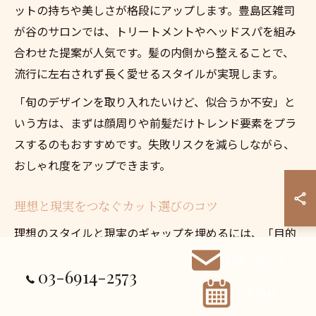
ットの持ちや美しさが格段にアップします。豊島区雑司
が谷のサロンでは、トリートメントやヘッドスパを組み
合わせた提案が人気です。髪の内側から整えることで、
流行に左右されず長く愛せるスタイルが実現します。
「旬のデザインを取り入れたいけど、似合うか不安」と
いう方は、まずは顔周りや前髪だけトレンド要素をプラ
スするのもおすすめです。失敗リスクを減らしながら、
おしゃれ度をアップできます。
理想と現実をつなぐカット選びのコツ
理想のスタイルと現実のギャップを埋めるには、「目的
と優先順位」を明確にすることが重要です。例えば、毎
お問い合わせ
03-6914-2573
朝のセット時間を短縮したいのか、ボリュームを出した
ご予約
いのかによって、選ぶカットやスタイリング方法が変わ