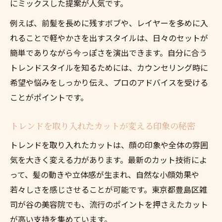
探る
にミックスした提案が人気です。
印象を左右するカット術の進化と選び方
例えば、前髪を長めに残すボブや、レイヤーを多めに入
扱いやすさと旬の両立をカットで実現
れることで軽やかさを出すスタイルは、日々のセットが
カットで扱いやすさとトレンド感を両立さ
簡単でありながら今っぽさを演出できます。自分に合う
せる方法
トレンドスタイルを知るためには、カウンセリング時に
希望や悩みをしっかり伝え、プロのアドバイスを受ける
日常で楽に決まる旬スタイルのカットポイ
ことがポイントです。
ント
再現性の高いカットとトレンドの相乗効果
トレンドを取り入れたカットが変える印象の秘密
カット選びで叶える手間いらずの旬ヘア
トレンドを取り入れたカットは、顔の印象や全体の雰囲
扱いやすくおしゃれな髪型をカットで目指
気を大きく変える力があります。最新のカット技術によ
す
って、髪の動きや立体感が生まれ、自然な小顔効果や
髪質に合わせたカットで美しさ長持ち
若々しさを感じさせることが可能です。東京都豊島区雑
髪質別のカットでトレンドも美しさも維持
司が谷の美容院でも、流行のポイントを押さえたカット
カットが変える髪質改善とスタイルの持続
が高い支持を集めています。