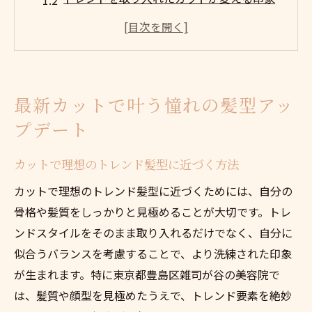
の秘密
憧れスタイルを実現するカットの選び方
カット技術が叶える自分らしい髪型アップ
デート術
最新カットで叶う憧れの髪型アッ
扱いやすさと美しさが両立するカットとは
プデート
トレンド重視のカット術が輝く理由とは
トレンド感を演出するカット術の特徴と魅
カットで理想のトレンド髪型に近づく方法
力
カットで理想のトレンド髪型に近づくためには、自分の
カットで旬のスタイルを自然に取り入れる
骨格や髪質をしっかりと見極めることが大切です。トレ
コツ
ンドスタイルをそのまま取り入れるだけでなく、自分に
なぜトレンド重視のカットが注目されるの
似合うバランスを考慮することで、より洗練された印象
か
が生まれます。特に東京都豊島区雑司が谷の美容院で
カット技術とトレンドの絶妙なバランスを
は、髪質や顔型を見極めたうえで、トレンド要素を絶妙