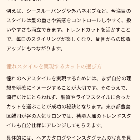
力
例えば、シースルーバングや外ハネボブなど、今注目の
自分の髪質に合うカットで理想のヘアに近
スタイルは髪の重さや質感をコントロールしやすく、扱
づく
いやすさも両立できます。トレンドカットを活かすこと
カットを活かした髪質改善のポイントとは
で、毎日のスタイリングが楽しくなり、周囲からの印象
トレンドも髪質も大切にするカット術
アップにもつながります。
トレンドスタイル選びに失敗しない秘訣
憧れスタイルを実現するカットの選び方
カットで失敗しないトレンドスタイルの選
び方
憧れのヘアスタイルを実現するためには、まず自分の理
自分に似合うトレンドカットの見極め方
想を明確にイメージすることが大切です。そのうえで、
流行だけにとらわれず、髪質やライフスタイルに合った
スタイル選びに役立つカットのポイント
カットを選ぶことが成功の秘訣となります。東京都豊島
旬のトレンドでもカットで満足度を高める
区雑司が谷の人気サロンでは、芸能人風のトレンドスタ
方法
イルも自分仕様にアレンジしてもらえます。
理想と現実をつなぐカット選びのコツ
具体的には、ヘアカタログやインスタグラムの写真を見
魅力的な髪へ導くカットの活用ポイント