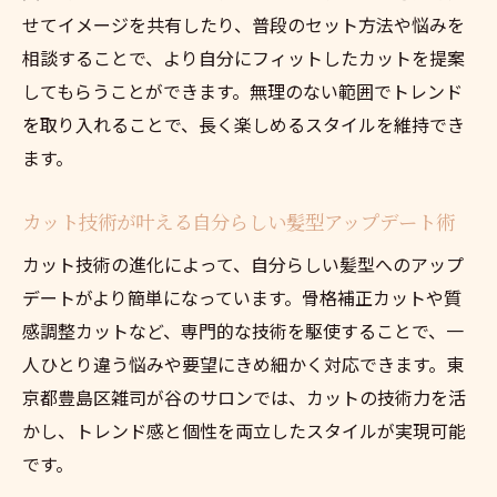
せてイメージを共有したり、普段のセット方法や悩みを
カットを活かした魅力アップの秘訣とは
相談することで、より自分にフィットしたカットを提案
トレンドを楽しむカットの活用方法
してもらうことができます。無理のない範囲でトレンド
扱いやすい髪型へ導くカット選びの工夫
を取り入れることで、長く楽しめるスタイルを維持でき
カット一つで印象を変えるポイントまとめ
ます。
トレンドスタイルを持続させるカットの工
夫
カット技術が叶える自分らしい髪型アップデート術
カット技術の進化によって、自分らしい髪型へのアップ
デートがより簡単になっています。骨格補正カットや質
感調整カットなど、専門的な技術を駆使することで、一
人ひとり違う悩みや要望にきめ細かく対応できます。東
京都豊島区雑司が谷のサロンでは、カットの技術力を活
かし、トレンド感と個性を両立したスタイルが実現可能
です。