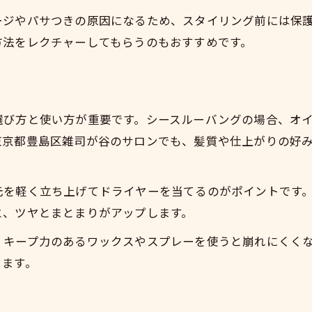
理想を叶えるシースルーバングの極意
ージやパサつきの原因になるため、スタイリング前には保
理想の前髪を実現するシースルーバングの極意
方法をレクチャーしてもらうのもおすすめです。
前髪のクセを活かすシースルーバングの作り方
ツ
シースルーバングで毎朝簡単に垢抜ける方法
前髪カットで失敗しないための注意点
選び方と使い方が重要です。シースルーバングの場合、オ
長持ちする前髪スタイルの維持テクニック
東京都豊島区雑司が谷のサロンでも、髪質や仕上がりの好
元を軽く立ち上げてドライヤーを当てるのがポイントです
と、ツヤとまとまりがアップします。
、キープ力のあるワックスやスプレーを使うと崩れにくく
きます。
感