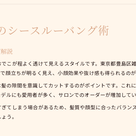
前髪の質感を活かすスタイリングのコツ
前髪アレンジで叶うナチュラルな抜け感
垢抜けを叶える前髪デザインの選び方
のシースルーバング術
前髪で垢抜けるためのデザイン選びの秘訣
似合わせ前髪が引き出す洗練された雰囲気
グ解説
シースルーバングの前髪で今っぽさを演出
おでこが程よく透けて見えるスタイルです。東京都豊島区
前髪で顔立ちを美しく見せるバランス感覚
とで顔立ちが明るく見え、小顔効果や抜け感も得られるのが
失敗しない前髪デザインの選び方ポイント
は髪の隙間を意識してカットするのがポイントです。これ
今注目のシースルーバング最新トレンド解説
モデルにも愛用者が多く、サロンでのオーダーが増加して
シースルーバングの今季トレンドと前髪事情
すぎてしまう場合があるため、髪質や顔型に合ったバラン
前髪を活かす旬のシースルーバング特集
しょう。
今っぽい前髪のシースルーバング流行ポイント
最新の前髪トレンドを押さえるコツとは