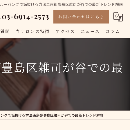
スルーバングで垢抜ける方法東京都豊島区雑司が谷での最新トレンド解説
03-6914-2573
お問い合わせはこちら
る質問
当サロンの特徴
アクセス
ニュース
コラム
カット
都豊島区雑司が谷での最
カラー
白髪染め
トリートメント
縮毛矯正
バングで垢抜ける方法東京都豊島区雑司が谷での最新トレンド解説