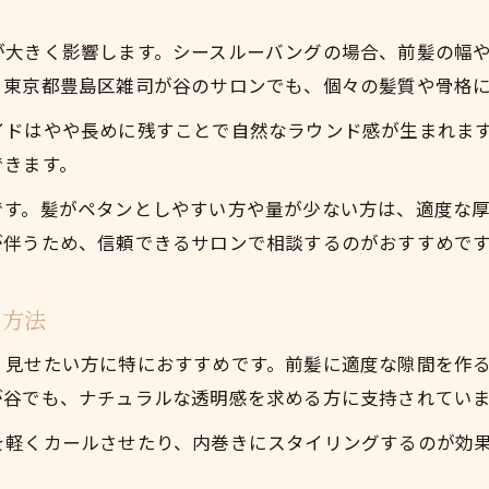
前髪のアレンジで楽しむシースルーバング
が大きく影響します。シースルーバングの場合、前髪の幅
小顔見せを目指すなら前髪アレンジが鍵に
。東京都豊島区雑司が谷のサロンでも、個々の髪質や骨格
前髪アレンジで小顔効果を高めるテクニック
イドはやや長めに残すことで自然なラウンド感が生まれま
シースルーバングが叶える前髪の小顔見せ術
できます。
前髪の幅と長さで印象が変わる理由
です。髪がペタンとしやすい方や量が少ない方は、適度な
小顔に見せる前髪セットのコツを解説
が伴うため、信頼できるサロンで相談するのがおすすめで
前髪アレンジでフェイスラインを美しく魅せる
前髪で変わる大人女子の印象チェンジ術
る方法
前髪で印象を一新する大人の垢抜け術
シースルーバングの前髪で上品な印象に
く見せたい方に特におすすめです。前髪に適度な隙間を作
が谷でも、ナチュラルな透明感を求める方に支持されてい
前髪変化で叶う大人の洗練スタイル提案
前髪の質感が左右する知的で柔らかな印象
を軽くカールさせたり、内巻きにスタイリングするのが効
。
大人女子におすすめの前髪アレンジ方法