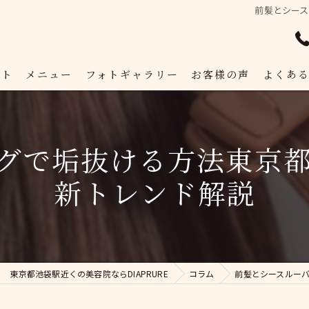
前髪とシー
プト
メニュー
フォトギャラリー
お客様の声
よくあ
グで垢抜ける方法東京
新トレンド解説
東京都池袋駅近くの美容院ならDIAPRURE
コラム
前髪とシースルー