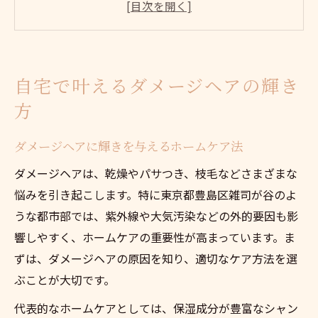
ホームケアでダメージヘアをツヤ髪に変え
る方法
日常生活でできるダメージヘアのケア術
ダメージヘアと向き合うホームケアのコツ
自宅で叶えるダメージヘアの輝き
ダメージヘアを改善する毎日の秘訣
方
毎日続けるダメージヘア改善のポイント
ダメージヘアに効果的な日常ケア習慣とは
ダメージヘアに輝きを与えるホームケア法
ホームケアでダメージヘアを根本から見直
ダメージヘアは、乾燥やパサつき、枝毛などさまざまな
す
悩みを引き起こします。特に東京都豊島区雑司が谷のよ
ダメージヘアを守る朝晩のケアの秘訣
うな都市部では、紫外線や大気汚染などの外的要因も影
ダメージヘア改善には継続的なケアが重要
響しやすく、ホームケアの重要性が高まっています。ま
ずは、ダメージヘアの原因を知り、適切なケア方法を選
ホームケアならダメージヘアも怖くない
ぶことが大切です。
ホームケアでダメージヘアの悩みを解消
代表的なホームケアとしては、保湿成分が豊富なシャン
ダメージヘアを守るホームケアの基本知識