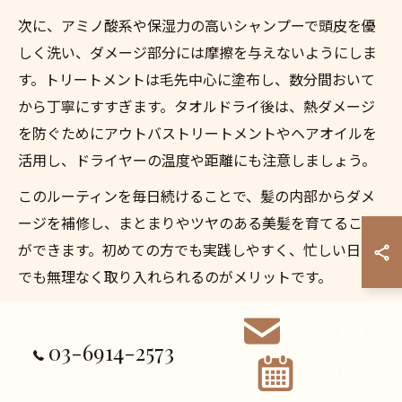
次に、アミノ酸系や保湿力の高いシャンプーで頭皮を優
しく洗い、ダメージ部分には摩擦を与えないようにしま
す。トリートメントは毛先中心に塗布し、数分間おいて
から丁寧にすすぎます。タオルドライ後は、熱ダメージ
を防ぐためにアウトバストリートメントやヘアオイルを
活用し、ドライヤーの温度や距離にも注意しましょう。
このルーティンを毎日続けることで、髪の内部からダメ
ージを補修し、まとまりやツヤのある美髪を育てること
ができます。初めての方でも実践しやすく、忙しい日々
でも無理なく取り入れられるのがメリットです。
失敗しないダメージヘアケアのステップ解説
お問い合わせ
03-6914-2573
ダメージヘアのケアでよくある失敗は、自己流で手順を
ご予約
省略したり、過度なケアで逆に髪を傷めてしまうことで