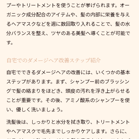
プーやトリートメントを使うことが挙げられます。オー
自宅で始めるダメージヘア対策の実践例
ガニック成分配合のアイテムや、髪の内部に栄養を与え
ダメージヘアに必要なホームケアアイテム
るヘアマスクなどを週に数回取り入れることで、髪の水
選び
分バランスを整え、ツヤのある美髪へ導くことが可能で
ホームケアでダメージヘアの美髪を実現
す。
髪質改善を実感するセルフケア習慣
髪質改善を目指すダメージヘアへのセルフ
自宅でのダメージヘア改善ステップ紹介
ケア
自宅でできるダメージヘアの改善には、いくつかの基本
ダメージヘアと向き合う毎日のセルフケア
ステップがあります。まず、シャンプー前のブラッシン
法
グで髪の絡まりをほどき、頭皮の汚れを浮き上がらせる
セルフケアでダメージヘアを美しく変える
ことが重要です。その後、アミノ酸系のシャンプーを使
コツ
い、優しく洗いましょう。
髪質改善を叶えるダメージヘアケアの習慣
洗髪後は、しっかりと水分を拭き取り、トリートメント
化
やヘアマスクで毛先までしっかりケアします。さらに、
サロン帰りを持続するダメージヘアのセル