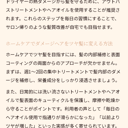
ドライヤーの熱ダメージから髪を守るために、アウトバ
フケア
ストリートメントやヘアオイルを使用することが推奨さ
ダメージヘア対策の正しい手順とは
れます。これらのステップを毎日の習慣にすることで、
正しい手順でダメージヘアをしっかりケア
サロン帰りのような髪質改善が自宅でも目指せます。
ダメージヘアを守るホームケアの流れと手
ホームケアでダメージヘアをツヤ髪に変える方法
順
ホームケアでツヤ髪を目指すには、髪の内部補修と表面
効果的なダメージヘア対策の実践プロセス
コーティングの両面からのアプローチが欠かせません。
ダメージヘアを改善する毎日のケア手順公
まずは、週1〜2回の集中トリートメントで髪内部のダメ
開
ージを補修し、栄養成分をしっかり浸透させましょう。
失敗しないダメージヘアケアのステップ解
説
また、日常的には洗い流さないトリートメントやヘアオ
イルで髪表面のキューティクルを保護し、摩擦や乾燥か
自分らしい美髪を育てるホームケア術
ら守ることがポイントです。利用者の声として「毎日の
自分らしい美髪を目指すダメージヘアケア
ヘアオイル使用で指通りが滑らかになった」「以前より
術
ツヤが増した」といった実感が多く寄せられています。