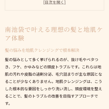
サロン選びで失敗しない髪の悩み対策ポイ
ント
洗顔サロンのレビューから見る髪の悩み解
消法
南池袋で叶える理想の髪と地肌ケ
南池袋で髪の悩みに寄り添う地肌ケアの魅
ア体験
力
髪の悩み解消は地肌クレンジングがカギ
髪の悩みを地肌クレンジングで根本解決
地肌クレンジングで髪の悩みが変わる理由
髪の悩みとして多く挙げられるのが、抜け毛やベタつ
口コミで話題の地肌ケアが髪の悩みに効く
き、フケ、かゆみなどの頭皮トラブルです。これらは地
髪の悩みを根本から見直すケアのポイント
肌の汚れや皮脂の過剰分泌、毛穴詰まりが主な原因とな
洗顔サロン池袋で叶う髪の悩み改善体験
ることが少なくありません。地肌クレンジングは、こう
髪質の悩みに特化した地肌ケアの選び方
した根本的な要因をしっかり洗い流し、頭皮環境を整え
ることで、髪のトラブルの改善を目指すアプローチで
話題の地肌クレンジングで美髪を目指すなら
す。
美髪への第一歩は髪の悩みと向き合うこと