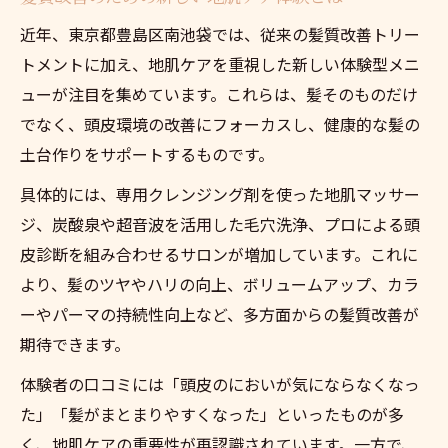
法
近年、東京都豊島区南池袋では、従来の髪質改善トリー
健康的な髪へ導く地肌ケアの最新トレンド
トメントに加え、地肌ケアを重視した新しい体験型メニ
髪の悩みを解消する今注目の地肌ケア方法
ューが注目を集めています。これらは、髪そのものだけ
でなく、頭皮環境の改善にフォーカスし、健康的な髪の
髪質改善に特化したトレンドケアの実態
土台作りをサポートするものです。
最新レビューから見る髪の悩み対策の進化
具体的には、専用クレンジング剤を使った地肌マッサー
髪の悩みをサロンで相談するポイント紹介
ジ、炭酸泉や超音波を活用した毛穴洗浄、プロによる頭
ヘッドスパによる髪の悩みケアの最新情報
皮診断を組み合わせるサロンが増加しています。これに
自分に合う地肌クレンジングの選び方ガイド
より、髪のツヤやハリの向上、ボリュームアップ、カラ
髪の悩み別に選ぶ地肌クレンジングの方法
ーやパーマの持続性向上など、多方面からの髪質改善が
レビュー活用で失敗しないサロン選び手順
期待できます。
洗顔サロンで体験できる髪の悩み改善法
体験者の口コミには「頭皮のにおいが気にならなくなっ
髪質と悩みに合わせた地肌ケアの選び方
た」「髪がまとまりやすくなった」といったものが多
メンズや女性も満足の髪の悩み対策を解説
く、地肌ケアの重要性が再認識されています。一方で、