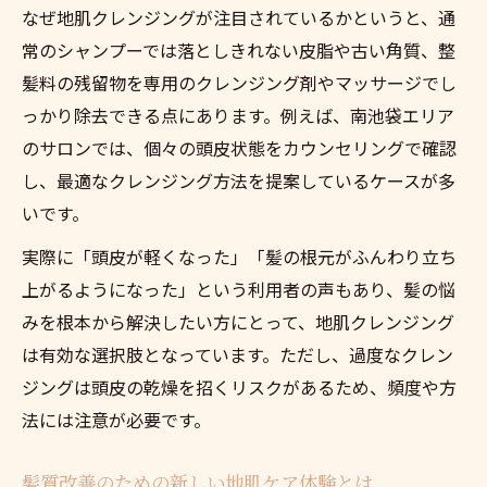
なぜ地肌クレンジングが注目されているかというと、通
髪の悩みを解決へ導く地肌クレンジング体
常のシャンプーでは落としきれない皮脂や古い角質、整
験
髪料の残留物を専用のクレンジング剤やマッサージでし
ヘッドスパで感じる髪の悩みの変化と効果
っかり除去できる点にあります。例えば、南池袋エリア
メンズにも人気の髪の悩み解消サロン紹介
のサロンでは、個々の頭皮状態をカウンセリングで確認
サロンレビュー活用で髪の悩みを徹底比較
し、最適なクレンジング方法を提案しているケースが多
髪質改善を促す新しい地肌ケア方法を徹底解説
いです。
髪の悩みに効く最新地肌クレンジングの特
実際に「頭皮が軽くなった」「髪の根元がふんわり立ち
徴
上がるようになった」という利用者の声もあり、髪の悩
レビューが示す髪質改善への近道とその理
みを根本から解決したい方にとって、地肌クレンジング
由
は有効な選択肢となっています。ただし、過度なクレン
髪の悩み別に選ぶ地肌ケア方法のポイント
ジングは頭皮の乾燥を招くリスクがあるため、頻度や方
洗顔サロン体験でわかる髪の悩み解消の実
法には注意が必要です。
感
髪質を整えるための地肌クレンジング活用
髪質改善のための新しい地肌ケア体験とは