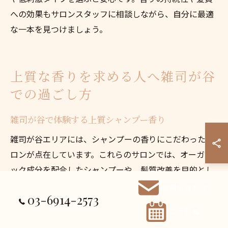
への効果もサロンスタッフに相談しながら、自分に最適
な一本を見つけましょう。
上質な香りを求める人へ雑司が谷
での過ごし方
雑司が谷で体験する上質シャンプー香り
雑司が谷エリアには、シャンプーの香りにこだわったサ
ロンが点在しています。これらのサロンでは、オーガニ
ック成分を配合したシャンプーや、髪質改善を目的とし
た高品質な製品が多数採用されています。香りの選択肢
お問い合わせ
03-6914-2573
も豊富で、柑橘系やフローラル、ハーバルなど、好みに
ご予約
合わせて選べるのが魅力です。