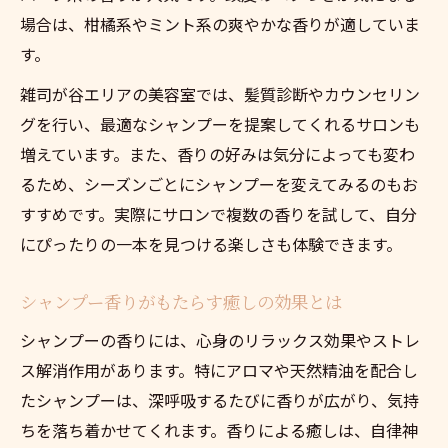
オーガニックシャンプー香りの特徴と魅力
場合は、柑橘系やミント系の爽やかな香りが適していま
香りで選ぶオーガニックシャンプーの効果
す。
優しい香りのシャンプーで頭皮も健やかに
雑司が谷エリアの美容室では、髪質診断やカウンセリン
オーガニックシャンプー香りの選び方ガイ
グを行い、最適なシャンプーを提案してくれるサロンも
ド
増えています。また、香りの好みは気分によっても変わ
上質な香りを求める人へ雑司が谷での過ごし方
るため、シーズンごとにシャンプーを変えてみるのもお
雑司が谷で体験する上質シャンプー香り
すすめです。実際にサロンで複数の香りを試して、自分
香りを重視したシャンプーサロンの選び方
にぴったりの一本を見つける楽しさも体験できます。
シャンプー香りで日常に贅沢なひとときを
シャンプー香りがもたらす癒しの効果とは
上質な香りのシャンプーで自分を癒す時間
シャンプーの香りには、心身のリラックス効果やストレ
雑司が谷で出会う香り豊かなシャンプー体
ス解消作用があります。特にアロマや天然精油を配合し
験
たシャンプーは、深呼吸するたびに香りが広がり、気持
ちを落ち着かせてくれます。香りによる癒しは、自律神