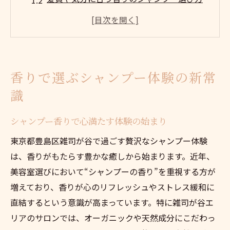
シャンプー香りがもたらす癒しの効果とは
サロンならではの上質なシャンプー香り体
験
シャンプー香りで変わる毎日のリラックス
香りで選ぶシャンプー体験の新常
時間
識
雑司が谷における極上シャンプーの魅力
雑司が谷で叶う贅沢なシャンプー香り体験
シャンプー香りで心満たす体験の始まり
心地よい香りのシャンプーで癒しを実感
東京都豊島区雑司が谷で過ごす贅沢なシャンプー体験
シャンプー香りが極上サロン体験を演出
は、香りがもたらす豊かな癒しから始まります。近年、
豊かなシャンプー香りが心身をリセット
美容室選びにおいて“シャンプーの香り”を重視する方が
雑司が谷サロンで特別な香りを楽しむ方法
増えており、香りが心のリフレッシュやストレス緩和に
直結するという意識が高まっています。特に雑司が谷エ
心満たす贅沢なシャンプー香り探し
リアのサロンでは、オーガニックや天然成分にこだわっ
シャンプー香りで心まで満たされる理由