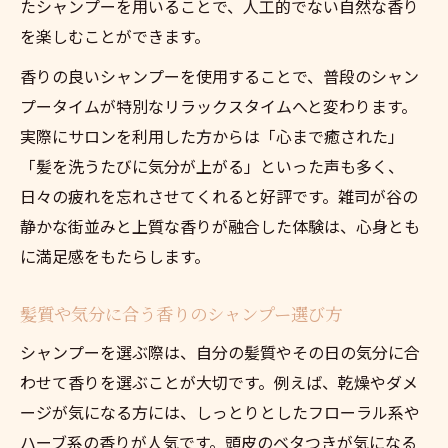
たシャンプーを用いることで、人工的でない自然な香り
贅沢な香りが楽しめるシャンプーの選び方
を楽しむことができます。
気分が上がるシャンプー香りの特徴を解説
香りの良いシャンプーを使用することで、普段のシャン
シャンプー香りが与える特別な癒し効果
プータイムが特別なリラックスタイムへと変わります。
理想の香りを探すシャンプー体験のコツ
実際にサロンを利用した方からは「心まで癒された」
自宅ケアに生かす理想のシャンプー選び
「髪を洗うたびに気分が上がる」といった声も多く、
シャンプー香りを自宅ケアで楽しむ方法
日々の疲れを忘れさせてくれると好評です。雑司が谷の
理想の香りシャンプーを見極めるポイント
静かな街並みと上質な香りが融合した体験は、心身とも
自宅でも満足できるシャンプー香りの選択
に満足感をもたらします。
シャンプー香りが続くホームケアのコツ
髪質や気分に合う香りのシャンプー選び方
毎日使いたくなる香りのシャンプーの選び
シャンプーを選ぶ際は、自分の髪質やその日の気分に合
方
わせて香りを選ぶことが大切です。例えば、乾燥やダメ
オーガニックシャンプー香り体験のすすめ
ージが気になる方には、しっとりとしたフローラル系や
シャンプー香りを楽しむオーガニック体験
ハーブ系の香りが人気です。頭皮のベタつきが気になる