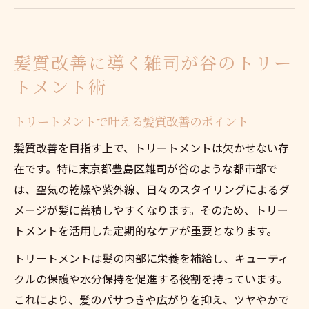
髪質改善に効果的なケア手順を解説
プロも推奨するトリートメント活用法
トリートメント後の髪の変化と実感とは
髪質改善に導く雑司が谷のトリー
ブロー前のアウトバスケアで潤いアップ
トメント術
ブロー前トリートメントで潤いを守る秘訣
アウトバスケアが髪のダメージを最小限に
トリートメントで叶える髪質改善のポイント
トリートメントと併用したいアウトバス選
髪質改善を目指す上で、トリートメントは欠かせない存
び
在です。特に東京都豊島区雑司が谷のような都市部で
理想の潤いを叶えるアウトバスケア方法
は、空気の乾燥や紫外線、日々のスタイリングによるダ
ブロー前のケアでツヤ髪を実現するコツ
メージが髪に蓄積しやすくなります。そのため、トリー
トメントを活用した定期的なケアが重要となります。
東京都豊島区で叶える理想のヘアケア方法
トリートメントで理想の髪を手に入れる方
トリートメントは髪の内部に栄養を補給し、キューティ
法
クルの保護や水分保持を促進する役割を持っています。
これにより、髪のパサつきや広がりを抑え、ツヤやかで
豊島区で注目のヘアケアトレンドを紹介