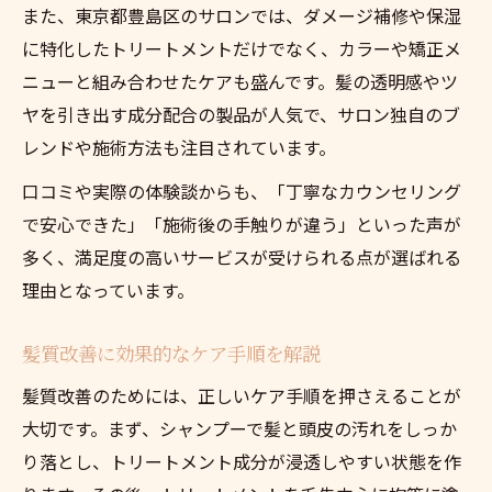
また、東京都豊島区のサロンでは、ダメージ補修や保湿
サロンで実践されるブロー前の新習慣
に特化したトリートメントだけでなく、カラーや矯正メ
髪の扱いやすさが変わるケアテクニック
ニューと組み合わせたケアも盛んです。髪の透明感やツ
自宅ケアでも差が出るアウトバストリートメン
ヤを引き出す成分配合の製品が人気で、サロン独自のブ
ト
レンドや施術方法も注目されています。
自宅でできるアウトバストリートメント術
口コミや実際の体験談からも、「丁寧なカウンセリング
トリートメントで変わる毎日のヘアケア
で安心できた」「施術後の手触りが違う」といった声が
アウトバス使用のタイミングとコツを解説
多く、満足度の高いサービスが受けられる点が選ばれる
髪のダメージを防ぐトリートメント活用法
理由となっています。
手軽に始める美髪ケアの新常識
髪質改善に効果的なケア手順を解説
髪質改善のためには、正しいケア手順を押さえることが
大切です。まず、シャンプーで髪と頭皮の汚れをしっか
り落とし、トリートメント成分が浸透しやすい状態を作