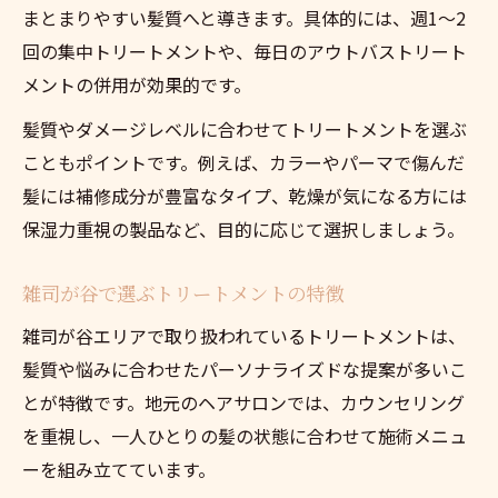
まとまりやすい髪質へと導きます。具体的には、週1～2
髪質や悩みに合わせたトリートメント選び
回の集中トリートメントや、毎日のアウトバストリート
毎日のケアに役立つ簡単ヘアアドバイス
メントの併用が効果的です。
豊島区の美容サロンで体験できるケア技術
髪質やダメージレベルに合わせてトリートメントを選ぶ
美しい髪を目指すならトリートメント活用を
こともポイントです。例えば、カラーやパーマで傷んだ
トリートメントが美髪の基本となる理由
髪には補修成分が豊富なタイプ、乾燥が気になる方には
理想の髪質に近づくトリートメント術
保湿力重視の製品など、目的に応じて選択しましょう。
自宅ケアでできる効果的なトリートメント
トリートメントを続けることの大切さ
雑司が谷で選ぶトリートメントの特徴
美しい髪を守るトリートメントの選び方
雑司が谷エリアで取り扱われているトリートメントは、
雑司が谷で話題のブロー前ケアとは
髪質や悩みに合わせたパーソナライズドな提案が多いこ
ブロー前ケアに効くトリートメントの秘密
とが特徴です。地元のヘアサロンでは、カウンセリング
を重視し、一人ひとりの髪の状態に合わせて施術メニュ
雑司が谷で人気のブロー前ケアを体験
ーを組み立てています。
トリートメントが叶えるブローの仕上がり