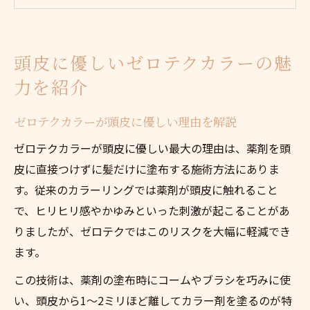
ゼロテクカラーが注目される最新トレンド
とは
白髪ケアにも最適なゼロテクカラーの実力
頭皮に優しいゼロテクカラーの魅
ゼロテクカラー施術の頭皮負担軽減ポイン
力を紹介
ト
敏感肌でも安心なゼロテクカラー施術法
ゼロテクカラーが頭皮に優しい理由を解説
ゼロテクカラー施術の基本工程と流れを紹
ゼロテクカラーが頭皮に優しい最大の理由は、薬剤を頭
介
皮に直接つけずに髪だけに塗布する施術方法にありま
敏感肌でもトラブルを防ぐ施術前の確認事
す。従来のカラーリングでは薬剤が頭皮に触れること
項
で、ヒリヒリ感やかゆみといった刺激が起こることがあ
ゼロテクカラーの塗布方法と薬剤の特徴
りましたが、ゼロテクではこのリスクを大幅に軽減でき
ノンジアミン対応ゼロテクカラーの安心感
ます。
サロンで実践するゼロテクカラー安全対策
この技術は、薬剤の塗布時にコームやブラシを巧みに使
ゼロテクカラーで叶える白髪ケアの新常識
い、頭皮から1〜2ミリほど離してカラー剤を塗るのが特