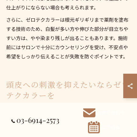
仕上がりにならない場合も考えられます。
さらに、ゼロテクカラーは根元ギリギリまで薬剤を塗布
する技術のため、白髪が多い方や伸びた部分が目立ちや
すい方は、やや染まり残しが出ることもあります。施術
前にはサロンで十分にカウンセリングを受け、不安点や
希望をしっかり伝えることが失敗を防ぐポイントです。
頭皮への刺激を抑えたいならゼロ
テクカラーを
頭皮刺激を減らすゼロテクカラーの利点
お問い合わせ
03-6914-2573
ゼロテクカラーは、カラー剤を頭皮に直接つけない独自
ご予約
の塗布技術を用いることで、頭皮への刺激や負担を大幅