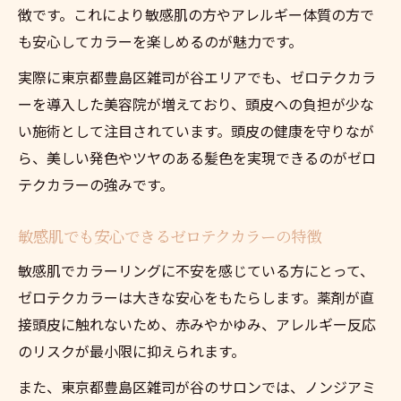
ゼロテクカラーが白髪染めに選ばれる理由
徴です。これにより敏感肌の方やアレルギー体質の方で
も安心してカラーを楽しめるのが魅力です。
白髪の根元まで美しく染める技術を解説
ゼロテクカラーと白髪ぼかしの違いとは
実際に東京都豊島区雑司が谷エリアでも、ゼロテクカラ
自然な仕上がりを実現するゼロテクカラー
ーを導入した美容院が増えており、頭皮への負担が少な
い施術として注目されています。頭皮の健康を守りなが
ゼロテクカラーで色持ちと頭皮ケアを両立
ら、美しい発色やツヤのある髪色を実現できるのがゼロ
東京都豊島区雑司が谷で選ぶ頭皮思いのカラー
テクカラーの強みです。
ゼロテクカラー対応美容室の選び方ガイド
雑司が谷で頭皮に優しいカラーを受けるに
敏感肌でも安心できるゼロテクカラーの特徴
は
敏感肌でカラーリングに不安を感じている方にとって、
ゼロテクカラー施術の口コミや評判を紹介
ゼロテクカラーは大きな安心をもたらします。薬剤が直
技術力で差がつくゼロテクカラーの魅力
接頭皮に触れないため、赤みやかゆみ、アレルギー反応
敏感肌が安心できるサロン選びのコツ
のリスクが最小限に抑えられます。
ゼロテクカラー施術のメリットと注意点まとめ
また、東京都豊島区雑司が谷のサロンでは、ノンジアミ