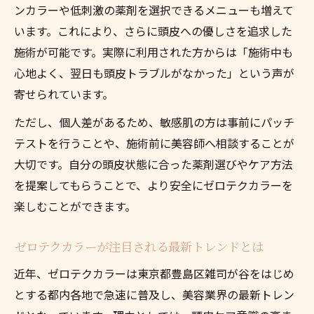
ゼロテクカラー施術の主なメリットを解説
ンカラーや低刺激の薬剤を選択できるメニューも増えて
頭皮トラブルを回避するゼロテクカラーの
います。これにより、さらに頭皮への優しさを追求した
効果
施術が可能です。実際に利用された方からは「施術中も
ゼロテクカラーで実現する髪のツヤと質感
心地よく、翌日も頭皮トラブルがなかった」という声が
寄せられています。
施術時間や色持ちの特徴と注意点
ゼロテクカラーのデメリットも正直に紹介
ただし、個人差があるため、敏感肌の方は事前にパッチ
頭皮への刺激を抑えたいならゼロテクカラーを
テストを行うことや、施術前に美容師へ相談することが
大切です。自分の頭皮状態に合った薬剤選びやケア方法
頭皮刺激を減らすゼロテクカラーの利点
を提案してもらうことで、より安全にゼロテクカラーを
敏感肌でも選べるゼロテクカラー施術の安
楽しむことができます。
心感
ゼロテクカラーでカラー後のかゆみを防ぐ
ゼロテクカラーが注目される最新トレンドとは
方法
近年、ゼロテクカラーは東京都豊島区雑司が谷をはじめ
ゼロテクカラーのリタッチ時の注意ポイン
とする都内各地で急速に普及し、美容業界の最新トレン
ト