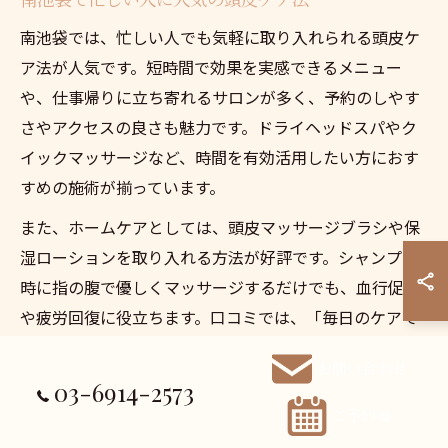
南池袋では、忙しい人でも気軽に取り入れられる頭皮ケ
ア法が人気です。短時間で効果を実感できるメニュー
や、仕事帰りに立ち寄れるサロンが多く、予約のしやす
さやアクセスの良さも魅力です。ドライヘッドスパやク
イックマッサージなど、時間を有効活用したい方におす
すめの施術が揃っています。
また、ホームケアとしては、頭皮マッサージブラシや保
湿ローションを取り入れる方法が好評です。シャンプー
時に指の腹で優しくマッサージするだけでも、血行促進
や疲労回復に役立ちます。口コミでは、「毎日のケアで
抜け毛が減った」「頭皮のベタつきが改善した」といっ
お問い合わせ
た声も見受けられます。
03-6914-2573
ただし、過度な摩擦や強すぎるマッサージは頭皮トラブ
ご予約
ルの原因となるため、優しいタッチを心がけましょう。