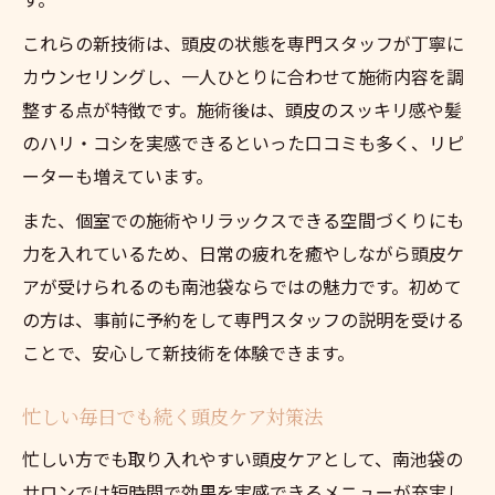
ベタつき乾燥の悩み解決を頭皮ケアで
これらの新技術は、頭皮の状態を専門スタッフが丁寧に
頭皮ケアでベタつき乾燥の悩みを根本解決
カウンセリングし、一人ひとりに合わせて施術内容を調
南池袋で選ばれる頭皮ケア対策方法とは
整する点が特徴です。施術後は、頭皮のスッキリ感や髪
頭皮ケアで健やかな頭皮環境を整えるコツ
のハリ・コシを実感できるといった口コミも多く、リピ
ーターも増えています。
季節ごとの頭皮ケアポイントと実践法
頭皮ケアで日々の悩みをスッキリ解消する
また、個室での施術やリラックスできる空間づくりにも
力を入れているため、日常の疲れを癒やしながら頭皮ケ
アが受けられるのも南池袋ならではの魅力です。初めて
の方は、事前に予約をして専門スタッフの説明を受ける
ことで、安心して新技術を体験できます。
忙しい毎日でも続く頭皮ケア対策法
忙しい方でも取り入れやすい頭皮ケアとして、南池袋の
サロンでは短時間で効果を実感できるメニューが充実し