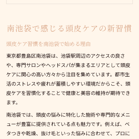
頭皮ケアで健康美を手に入れるコツ
南池袋エリアのおすすめ頭皮ケア体験
頭皮ケアなら南池袋で健康美を目指す
南池袋で感じる頭皮ケアの新習慣
南池袋で叶える頭皮ケア健康美の秘訣
頭皮ケア習慣を南池袋で始める理由
頭皮ケアで髪と心の美しさを引き出す方法
専門店の頭皮ケアで健康な髪を守るには
東京都豊島区南池袋は、池袋駅周辺のアクセスの良さ
や、専門サロンやヘッドスパが集まるエリアとして頭皮
頭皮ケア習慣が美容に与える影響を解説
ケアに関心の高い方々から注目を集めています。都市生
南池袋で人気の頭皮ケア施術を体感する
活のストレスや疲れが蓄積しやすい環境だからこそ、頭
リラックスを叶える南池袋の頭皮ケア
皮ケアを習慣化することで健康と美容の維持が期待でき
頭皮ケアで心身のリラックスを南池袋で実
ます。
感
南池袋では、頭皮の悩みに特化した施術や専門的なメニ
リラックス重視の頭皮ケア施術の魅力
ューが豊富に提供されている点も魅力です。例えば、ベ
南池袋ならではの癒やしの頭皮ケア空間
タつきや乾燥、抜け毛といった悩みに合わせて、プロに
個室完備の頭皮ケアで深い安らぎを得る