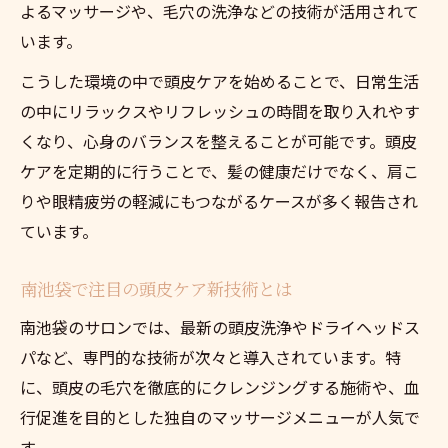
よるマッサージや、毛穴の洗浄などの技術が活用されて
マッサージ付き頭皮ケアで日常疲労を改善
います。
髪と心に潤いを与える頭皮対策体験
こうした環境の中で頭皮ケアを始めることで、日常生活
頭皮ケア体験で髪と心に潤いを取り戻す
の中にリラックスやリフレッシュの時間を取り入れやす
南池袋で好評の頭皮ケア対策を徹底調査
くなり、心身のバランスを整えることが可能です。頭皮
頭皮ケアで得られるリラクゼーション効果
ケアを定期的に行うことで、髪の健康だけでなく、肩こ
髪と心を癒す頭皮ケアの選び方と注意点
りや眼精疲労の軽減にもつながるケースが多く報告され
ています。
実際の頭皮ケア体験談から学べること
マッサージで実感する南池袋の癒し術
南池袋で注目の頭皮ケア新技術とは
頭皮ケアマッサージで南池袋の癒し体験
南池袋のサロンでは、最新の頭皮洗浄やドライヘッドス
専門技術による頭皮マッサージの効果とは
パなど、専門的な技術が次々と導入されています。特
南池袋で忙しい人に人気の頭皮ケア法
に、頭皮の毛穴を徹底的にクレンジングする施術や、血
肩こりや眼精疲労に効く頭皮ケアの魅力
行促進を目的とした独自のマッサージメニューが人気で
リラクゼーション重視の頭皮ケアを紹介
す。