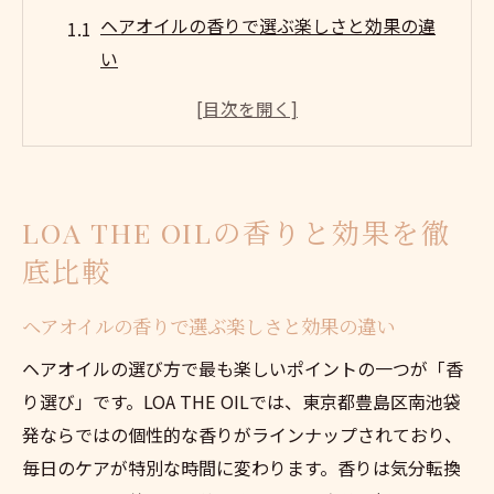
ヘアオイルの香りで選ぶ楽しさと効果の違
い
LOA THE OILの個性派香りが髪に与える魅
力
ヘアオイルで叶うダメージ補修とツヤ髪体
験
LOA THE OILの香りと効果を徹
口コミから見るLOA THE OILの実際の効果
底比較
ヘアオイル選びで失敗しないポイントを解
説
ヘアオイルの香りで選ぶ楽しさと効果の違い
ヘアオイル選びに迷った時の新提案
ヘアオイルの選び方で最も楽しいポイントの一つが「香
髪質や悩みに合わせたヘアオイルの選び方
り選び」です。LOA THE OILでは、東京都豊島区南池袋
LOA THE OILの香り比較で自分好みを発見
発ならではの個性的な香りがラインナップされており、
口コミやレビューを活用した最適な選択術
毎日のケアが特別な時間に変わります。香りは気分転換