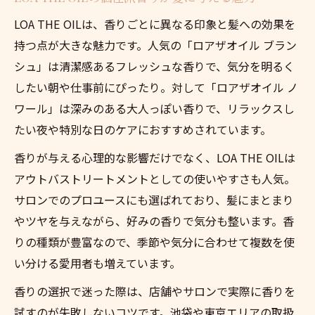
える
LOA THE OILは、香りごとに異なる印象と髪への効果を
LOA THE OIL独自の香りがもたらす癒し効
持つ点が大きな魅力です。人気の「ロアザオイル ブラン
果
シュ」は清潔感あるフレッシュな香りで、気分を明るく
香りの持続性と髪へのなじみやすさを検証
したい朝や仕事前にぴったり。対して「ロアザオイル ノ
評判の高いヘアオイルの香りランキング
ワール」は深みのある大人っぽい香りで、リラックスし
香りで選ぶヘアオイルの新しい楽しみ方
たい夜や特別な日のケアにおすすめされています。
話題のヘアオイル体験を自宅で楽しむ方法
香りが与える心理的な影響だけでなく、LOA THE OILは
自宅で手軽に始めるヘアオイルケアのコツ
アウトバストリートメントとしての使いやすさも人気。
LOA THE OILを使ったホームケア体験談
サロンでのプロユースにも選ばれており、髪にまとまり
ヘアオイルの香りを楽しむおすすめのタイ
やツヤを与えながら、好みの香りで気分も整います。香
ミング
りの種類が豊富なので、季節や気分に合わせて複数を使
い分ける愛用者も増えています。
オンラインショップで簡単に選べるポイン
ト
香りの選択で迷った際は、店舗やサロンで実際に香りを
サロン品質のヘアオイルを自宅で実感する
試すのが失敗しないコツです。池袋や東京エリアの取扱