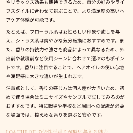
正規販売のヘアオイルで安心して始めるケ
やリラックス効果も期待できるため、自分の好みやライ
ア
フスタイルに合わせて選ぶことで、より満足度の高いヘ
迷ったときはサロンスタッフのアドバイス
アケア体験が可能です。
も参考に
たとえば、フローラル系は女性らしい印象や癒しを与
アウトバストリートメントで叶える美髪ケア
え、シトラス系は爽やかな気分転換におすすめです。ま
ヘアオイルで始める簡単アウトバストリー
た、香りの持続力や強さも商品によって異なるため、外
トメント
出前や就寝前など使用シーンに合わせて選ぶのもポイン
トです。香りに注目することで、ヘアオイルの使い心地
LOA THE OILでつややかな髪を手に入れる
や満足感に大きな違いが生まれます。
方法
香りと効果が続くヘアオイル活用術
注意点として、香りの感じ方は個人差が大きいため、初
アウトバスケアの適量と使い方を徹底解説
めて使う場合はミニサイズやサンプルで試してみるのが
おすすめです。特に職場や学校など周囲への配慮が必要
口コミで話題のヘアオイルケアのコツとは
な場面では、控えめな香りを選ぶと安心です。
香り重視ならLOA THE OILがおすすめな理由
豊富な香りのヘアオイルで毎日の気分を変
LOA THE OILの個性派香りが髪に与える魅力