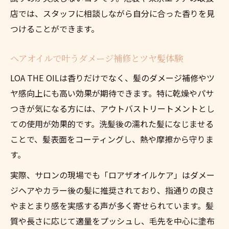
方法
店では、スタッフに相談しながら自分に合った香りを見
正規販売で安心なLOA THE OIL購入のコツ
つけることができます。
正規販売店でヘアオイルを安心して購入す
ヘアオイルで叶うダメージ補修とツヤ髪体験
る方法
LOA THE OILは香りだけでなく、髪のダメージ補修やツ
LOA THE OIL取扱店の見分け方と選び方
ヤ感向上にも高い効果が期待できます。特に乾燥やパサ
公式オンラインショップの利便性と魅力
つきが気になる方には、アウトバストリートメントとし
偽物を避けるためのヘアオイル選びの注意
ての使用が効果的です。洗髪後の濡れた髪になじませる
点
ことで、髪表面をコーティングし、熱や摩擦から守りま
口コミで信頼できる販売先を探すコツ
す。
実際、サロンの現場でも「ロアザオイルケア」はダメー
ジヘアやカラー後の髪に推奨されており、指通りの良さ
やまとまり感を実感する声が多く寄せられています。髪
質や長さに応じて適量をプッシュし、毛先を中心に塗布