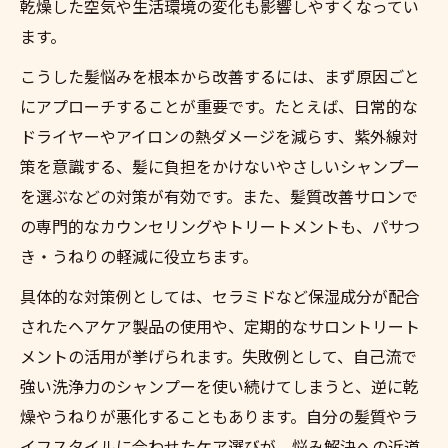
乾燥した空気や生活環境の変化も影響しやすくなってい
魅力
ます。
髪質のパサつき解消に最適な使い方ガイド
こうした髪悩みを根本から改善するには、まず原因ごと
美髪を維持するためのセラミド活用術
にアプローチすることが重要です。たとえば、日常的な
毎日の悩みに寄り添う髪質改善メソッド紹介
ドライヤーやアイロンの熱ダメージを減らす、紫外線対
髪質のパサつき・うねりを変える日常ケア
策を意識する、髪に負担をかけないやさしいシャンプー
法
を選ぶなどの対策が有効です。また、髪質改善サロンで
の専門的なカウンセリングやトリートメントも、パサつ
朝晩のセラミドヘアケアで実感する変化
き・うねりの軽減に役立ちます。
東京都豊島区南池袋で注目の髪質改善サロ
ン
具体的な対策例としては、セラミドなど保湿成分が配合
パサつき・うねりケアに役立つアイテム選
されたヘアケア製品の使用や、定期的なサロントリート
び
メントの活用が挙げられます。失敗例として、自己流で
強い洗浄力のシャンプーを使い続けてしまうと、逆に乾
髪悩み別に実践したい改善アプローチ
燥やうねりが悪化することもあります。自分の髪質やラ
東京都豊島区南池袋で選ぶヘアケアの極意
イフスタイルに合わせたケア選びが、悩み解決への近道