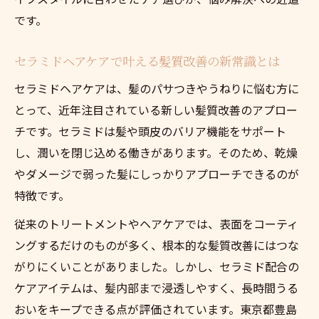
髪質のパサつき・うねりに強いヘアケア選
です。
定術
南池袋で人気のセラミド配合ヘアケアの特
セラミドヘアケアで叶える髪質改善の新常識とは
徴
セラミドヘアケアは、髪のパサつきやうねりに悩む方に
通いやすい美容サロンで髪質改善を体験
とって、近年注目されている新しい髪質改善のアプロー
プロが提案する髪質のパサつき対策とは
チです。セラミドは髪や頭皮のバリア機能をサポート
うねりケアに最適なトリートメントの選び
し、潤いを閉じ込める働きがあります。そのため、乾燥
方
やダメージで弱った髪にしっかりアプローチできるのが
髪のパサつきケアはセラミドで変わる理由
特徴です。
セラミドが髪質のパサつきに与える効果解
従来のトリートメントやヘアケアでは、表面をコーティ
説
ングするだけのものが多く、根本的な髪質改善にはつな
うねりを抑えるセラミドヘアケアのメカニ
がりにくいことがありました。しかし、セラミド配合の
ズム
ケアアイテムは、髪内部まで浸透しやすく、長時間うる
東京都豊島区南池袋で試す価値あるケア法
おいをキープできる点が評価されています。東京都豊島