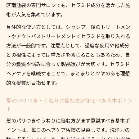
区南池袋の専門サロンでも、セラミド成分を活かした施
パサつき改善に欠かせないセラミド成分と
術が人気を集めています。
は
セラミド配合アイテムの選び方と活用法
具体的な使い方としては、シャンプー後のトリートメン
自然なまとまりを叶える髪質ケアの選び方
トやアウトバストリートメントでセラミドを取り入れる
方法が一般的です。注意点として、過度な使用や他成分
髪質のパサつき・うねり対応ケアの比較ポ
との相性によっては重たさを感じることもあるため、自
イント
分の髪質や悩みに合った製品選びが大切です。セラミド
セラミド入り製品で得るナチュラルなまと
ヘアケアを継続することで、まとまりとツヤのある理想
まり
的な髪質が目指せます。
東京都豊島区南池袋で注目のヘアケア事情
まとまり重視の髪質改善に効果的な方法
髪のパサつき・うねりに悩む方が知るべき基本ポイン
うねり髪に適したヘアケア製品の見極め方
ト
髪のパサつきやうねりに悩む方がまず意識すべき基本ポ
イントは、毎日のヘアケア習慣の見直しです。洗浄力の
強すぎるシャンプーや、熱を当てすぎるスタイリングは