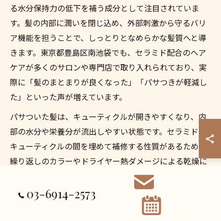
る水分保持力の低下を補う成分として注目されていま
す。髪の内部に潤いを閉じ込め、外部刺激から守るバリ
ア機能を担うことで、しっとりとなめらかな髪質へと導
きます。東京都豊島区南池袋でも、セラミド配合のヘア
ケアが多くのサロンや専門店で取り入れられており、実
際に「髪のまとまりが良くなった」「パサつきが軽減し
た」といった声が増えています。
パサついた髪は、キューティクルが開きやすくなり、内
部の水分や栄養分が流出しやすい状態です。セラミドは
キューティクルの間を埋めて補修する性質があるため、
繰り返しのカラーやドライヤー熱ダメージによる乾燥に
も強くなります。特に南池袋エリアでは、髪質改善に特
お問い合わせ
化したサロンがセラミド成分を活用したトリートメント
03-6914-2573
を提供し、日常のヘアケアの質を高めています。
ご予約