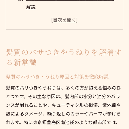
解説
セラミドヘアケアで叶える髪質改善の新常
識とは
髪のパサつき・うねりに悩む方が知るべき
基本ポイント
髪質のパサつきやうねりを解消す
東京都豊島区南池袋で話題の髪質ケア法を
る新常識
紹介
毎日のダメージに強い髪質作りの秘訣とは
髪質のパサつき・うねり原因と対策を徹底解説
セラミドヘアケア活用で美髪を実現するコツ
髪質のパサつきやうねりは、多くの方が抱える悩みのひ
セラミド配合のヘアケアで髪質のパサつき
とつです。その主な原因は、髪内部の水分と油分のバラ
対策
ンスが崩れることや、キューティクルの損傷、紫外線や
うねり髪質を整えるセラミド成分の効果と
熱によるダメージ、繰り返しのカラーやパーマが挙げら
は
れます。特に東京都豊島区南池袋のような都市部では、
東京都豊島区南池袋で選ぶセラミドケアの