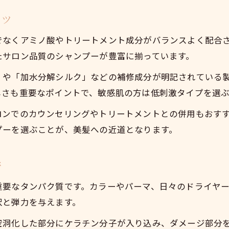
ケラチン配合シャンプー口コミ徹底検証
コツ
あなたの髪に自信をくれる新時代のヘアケア術
でなくアミノ酸やトリートメント成分がバランスよく配合
シャンプー選びで叶えるサロン級の美髪
たサロン品質のシャンプーが豊富に揃っています。
ケラチン効果で叶う髪のハリとコシアップ
」や「加水分解シルク」などの補修成分が明記されている
最新ヘアケア術でうねりやパサつき防止
しさも重要なポイントで、敏感肌の方は低刺激タイプを選ぶ
美髪女子が実践するシャンプー使用法
ロンでのカウンセリングやトリートメントとの併用もおす
口コミで人気のシャンプー活用テクニック
プーを選ぶことが、美髪への近道となります。
口コミで話題のケラチンシャンプー使い方ガイド
口コミから学ぶシャンプーの効果的な洗い方
密
ケラチンシャンプーで毎日の美髪をサポート
重要なタンパク質です。カラーやパーマ、日々のドライヤ
シャンプーの口コミを活かした髪質改善術
沢と弾力を与えます。
ケラチン配合の正しい使い方を徹底チェック
空洞化した部分にケラチン分子が入り込み、ダメージ部分
髪の悩み別シャンプー活用ポイント紹介