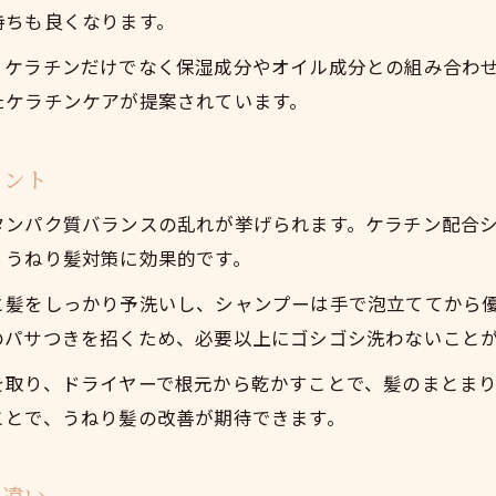
持ちも良くなります。
サロン級の質感を自宅で叶えるヘアケアの極意
自宅でサロン級質感を作るシャンプー術
、ケラチンだけでなく保湿成分やオイル成分との組み合わ
たケラチンケアが提案されています。
ケラチンシャンプーで叶う極上の手触り
サロン愛用のシャンプー選び方のポイント
イント
ヘアケアで髪のパサつき徹底ケアを実現
サロン級の仕上がりを日常に取り入れるコツ
タンパク質バランスの乱れが挙げられます。ケラチン配合
、うねり髪対策に効果的です。
と髪をしっかり予洗いし、シャンプーは手で泡立ててから
のパサつきを招くため、必要以上にゴシゴシ洗わないこと
を取り、ドライヤーで根元から乾かすことで、髪のまとま
ことで、うねり髪の改善が期待できます。
の違い