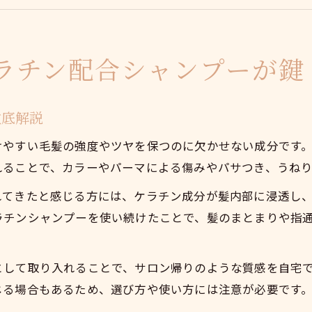
シャンプーでうねり髪を整える基本ポイント
ケラチンシャンプーの選び方と使い方の違い
南池袋発・髪質改善にはケラチンシャンプー推し
ラチン配合シャンプーが鍵
髪質改善に特化したシャンプーの選定基準
南池袋流シャンプー活用術で美髪を実感
徹底解説
ケラチンシャンプーの効果的な使い方とは
けやすい毛髪の強度やツヤを保つのに欠かせない成分です
口コミから見る髪質改善シャンプーの本音
れることで、カラーやパーマによる傷みやパサつき、うね
サロン品質のシャンプーで変わる髪質体験
れてきたと感じる方には、ケラチン成分が髪内部に浸透し
うねりやパサつきケアに最適なシャンプー選び
ラチンシャンプーを使い続けたことで、髪のまとまりや指
うねり対策におすすめのシャンプー活用法
パサつき髪を補修するケラチンシャンプー
として取り入れることで、サロン帰りのような質感を自宅
髪質改善へ導くシャンプーの選び方の極意
じる場合もあるため、選び方や使い方には注意が必要です
シャンプー成分表で見るケラチンの効果