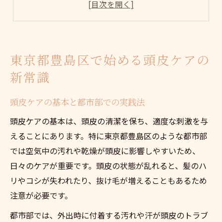
日常生活に取り入れる頭皮ケアのコツ
髪と頭皮の健康を守る最新ケア事情
頭皮ケアに適したブラシの特徴とは
頭皮ケアブラシの効果を実感するポイント
東京都豊島区で始める頭皮ケアの
頭皮ケアブラシの使い方で差が出る理由
新常識
正しいブラッシングで頭皮環境を改善
自宅でできる頭皮ケアの実践テクニック
頭皮ケアの基本と都市部での実践法
頭皮ケア効果を高めるタイミングと頻度
頭皮ケアの基本は、頭皮の清潔を保ち、適度な刺激を与
口コミで話題の頭皮ケアブラシの特徴
えることにあります。特に東京都豊島区のような都市部
では空気中の汚れや乾燥が頭皮に影響しやすいため、
理想の頭皮ケアはブラシ選びから始まる
日々のケアが重要です。頭皮の状態が乱れると、髪のハ
頭皮ケアに合ったブラシの素材と形状
リやコシが失われたり、抜け毛が増えることもあるため
髪質別に選ぶ頭皮ケアブラシのポイント
注意が必要です。
頭皮ケアを叶えるおすすめブラシの特徴
都市部では、外出時に付着する汚れや汗が頭皮のトラブ
頭皮ケアブラシの選び方失敗しないコツ