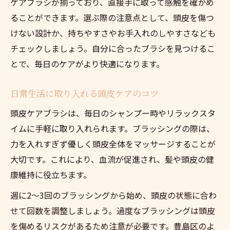
ケアブラシが揃っており、直接手に取って感触を確かめ
頭皮マッサージブラシのメリットと注意点
ることができます。選ぶ際の注意点として、頭皮を傷つ
頭皮ケアにおけるマッサージブラシの利点
けない設計か、持ちやすさやお手入れのしやすさなども
頭皮ケア時のブラシ選びで気をつけること
チェックしましょう。自分に合ったブラシを見つけるこ
とで、毎日のケアがより快適になります。
頭皮ケアブラシのデメリットと対策法
頭皮マッサージによるリラックス効果解説
日常生活に取り入れる頭皮ケアのコツ
頭皮ケアで気をつけたい摩擦と刺激の影響
頭皮ケアブラシは、毎日のシャンプー時やリラックスタ
イムに手軽に取り入れられます。ブラッシングの際は、
力を入れすぎず優しく頭皮全体をマッサージすることが
大切です。これにより、血流が促進され、髪や頭皮の健
康維持に役立ちます。
週に2〜3回のブラッシングから始め、頭皮の状態に合わ
せて回数を調整しましょう。過度なブラッシングは頭皮
を傷めるリスクがあるため注意が必要です。豊島区のよ