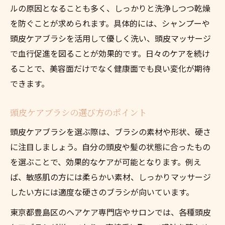
ルの原因となることも多く、しっかりと洗浄しつつ乾燥
頭皮ケアを意識したブラシの比較方法
を防ぐことが求められます。具体的には、シャンプーや
週数回のブラッシングが美髪の秘訣に
頭皮ケアブラシを活用して優しく洗い、頭皮マッサージ
頭皮ケアは週何回が理想？頻度の目安
で血行促進を図ることが効果的です。日々のケアを続け
習慣化しやすい頭皮ケアブラシの使い方
ることで、美容面だけでなく健康面でも良い変化が期待
美髪を育む頭皮ケアの続け方と工夫
できます。
頭皮ケアブラシを使った時短ケア術
頭皮ケアブラシの選び方のポイント
頭皮ケアで変わるヘアサイクルの秘密
頭皮ケアブラシを選ぶ際は、ブラシの素材や形状、硬さ
頭皮ケアを高める実践的なブラシ活用法
に注目しましょう。自分の頭皮や髪の状態に合ったもの
頭皮ケアの効果を引き出すブラシの使い方
を選ぶことで、効果的なケアが可能となります。例え
シャンプー時の頭皮ケアブラシ活用術
ば、敏感肌の方には柔らかい素材、しっかりマッサージ
頭皮ケア中のマッサージで得られる利点
したい方には適度な硬さのブラシが向いています。
頭皮ケアと併用したケアアイテムの選び方
東京都豊島区のヘアケア専門店やサロンでは、各種頭皮
頭皮ケアをサポートする携帯用ブラシ活用