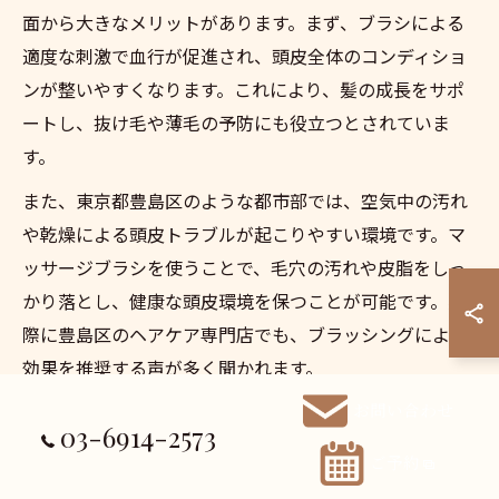
面から大きなメリットがあります。まず、ブラシによる
適度な刺激で血行が促進され、頭皮全体のコンディショ
ンが整いやすくなります。これにより、髪の成長をサポ
ートし、抜け毛や薄毛の予防にも役立つとされていま
す。
また、東京都豊島区のような都市部では、空気中の汚れ
や乾燥による頭皮トラブルが起こりやすい環境です。マ
ッサージブラシを使うことで、毛穴の汚れや皮脂をしっ
かり落とし、健康な頭皮環境を保つことが可能です。実
際に豊島区のヘアケア専門店でも、ブラッシングによる
効果を推奨する声が多く聞かれます。
使用する際は、毎日のシャンプー前やお風呂上がりに軽
お問い合わせ
03-6914-2573
くマッサージするだけでも十分な効果が期待できます。
ご予約
頭皮ケアブラシは、年齢や性別を問わず幅広い方におす