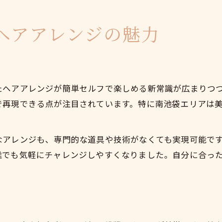
自分らしさを引き出すセルフアレンジのコツ
誰でもできる人気ヘアアレンジ特集
ヘアアレンジの魅力
簡単セルフで叶える人気ヘアアレンジ集
トレンド感あふれる南池袋のアレンジ法
ヘアアレンジ初心者におすすめスタイル選
たヘアアレンジが簡単セルフで楽しめる新常識が広まりつ
セルフでも崩れにくいヘアアレンジの秘訣
で再現できる点が注目されています。特に南池袋エリアは
日常を彩る人気ヘアアレンジのやり方
。
忙しい朝におすすめのヘアアレンジ法
アレンジも、専門的な道具や技術がなくても実現可能です
忙しい朝に最適な簡単ヘアアレンジ術
誰でも気軽にチャレンジしやすくなりました。自分に合っ
時短で決まるセルフヘアアレンジのコツ
朝でも手軽に完成ヘアアレンジ特集
寝ぐせを活かす南池袋流アレンジテク
忙しい人向けヘアアレンジ簡単ポイント