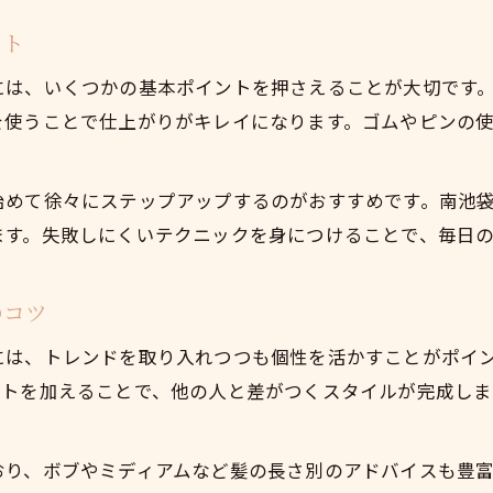
パイナップルヘアのセルフアレンジ方法
ント
自宅で簡単にできるヘアアレンジ術
には、いくつかの基本ポイントを押さえることが大切です
話題のパイナップルヘアやり方ガイド
を使うことで仕上がりがキレイになります。ゴムやピンの
ヘアアレンジ初心者でも挑戦しやすい技
南池袋流パイナップルヘアの取り入れ方
始めて徐々にステップアップするのがおすすめです。南池
ます。失敗しにくいテクニックを身につけることで、毎日
のコツ
には、トレンドを取り入れつつも個性を活かすことがポイ
ントを加えることで、他の人と差がつくスタイルが完成しま
おり、ボブやミディアムなど髪の長さ別のアドバイスも豊