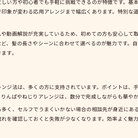
忙しい方や初心者でも手軽に挑戦できるのが特徴です。基
華やかなイベント向けセルフアレンジ術
で印象が変わる応用アレンジまで幅広くあります。特別な
イベント映えするヘアアレンジのコツ
セルフで華やかさを演出する方法
ムや動画解説が充実しているため、初めての方も安心して
結婚式にも使えるセルフヘアアレンジ集
など、髪の長さやシーンに合わせて選べるのが魅力です。
ヘアアレンジで特別な日を華やかに彩る
きます。
南池袋で人気のイベント用アレンジ術
ボブでも映える結婚式ヘアアレンジ紹介
ボブ向け結婚式ヘアアレンジの基本
レンジ法は、多くの方に支持されています。ポイントは、
セルフでも簡単なボブアレンジテクニック
るりんぱやねじりアレンジは、数分で完成しながらも華や
結婚式にぴったりなヘアアレンジ特集
も多く、セルフでうまくいかない場合の相談先が身近にあ
ボブが華やかに映えるアレンジのコツ
流れを確認しておくと失敗が少なくなります。効率よく魅
セルフで叶えるボブの結婚式ヘアスタイル
話題のパイナップルヘアを自宅で実践