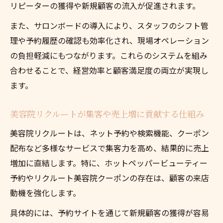
リピーターの獲得や新規顧客の流入が促進されます。
る影響
また、サロンボードの導入により、スタッフのシフト管
リクルート美容室と収益構造の関係を解明
理や予約履歴の確認も効率化され、現場オペレーション
美容院リクルートが収益構造に及ぼす影響
の負担軽減にもつながります。これらのシステムを組み
を解説
合わせることで、経営効率と顧客満足度の両立が実現し
リクルート美容室の収益モデルと成功の秘
ます。
訣
美容院経営者が知るべきリクルートの収益
美容院リクルートが集客や売上増に貢献する仕組み
メリット
美容院リクルートは、ネット予約や検索機能、クーポン
ホットペッパービューティー連携で実現す
配布など多様なサービスで集客力を高め、結果的に売上
る利益構造
増加に直結します。特に、ホットペッパービューティー
美容院リクルートとコストパフォーマンス
予約やリクルート美容院クーポンの存在は、顧客の来店
の最適化
動機を強化します。
具体的には、予約サイトを通じて新規顧客の獲得が容易