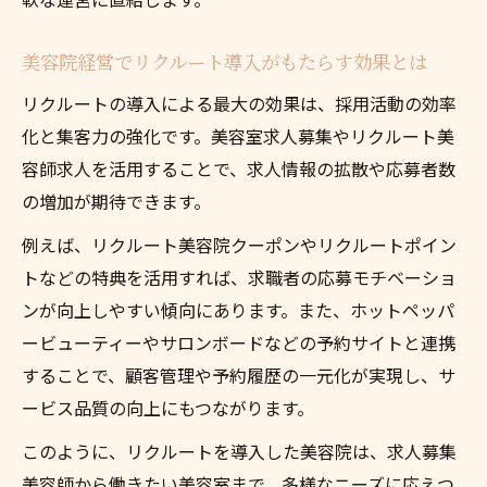
ント
予約システム導入で美容院経営の利益を最
美容院経営でリクルート導入がもたらす効果とは
大化
リクルートの導入による最大の効果は、採用活動の効率
美容院リクルートが支える安定した売上構
化と集客力の強化です。美容室求人募集やリクルート美
造
容師求人を活用することで、求人情報の拡散や応募者数
美容院経営で収益アップを叶える具体策を
の増加が期待できます。
解説
例えば、リクルート美容院クーポンやリクルートポイン
安定経営を目指すならリクルート活用が鍵
トなどの特典を活用すれば、求職者の応募モチベーショ
美容院リクルート導入で安定経営を実現す
ンが向上しやすい傾向にあります。また、ホットペッパ
る方法
ービューティーやサロンボードなどの予約サイトと連携
美容院経営の安定化にリクルートが不可欠
することで、顧客管理や予約履歴の一元化が実現し、サ
な理由
ービス品質の向上にもつながります。
美容院リクルートの活用がもたらす長期的
このように、リクルートを導入した美容院は、求人募集
な効果
美容師から働きたい美容室まで、多様なニーズに応えつ