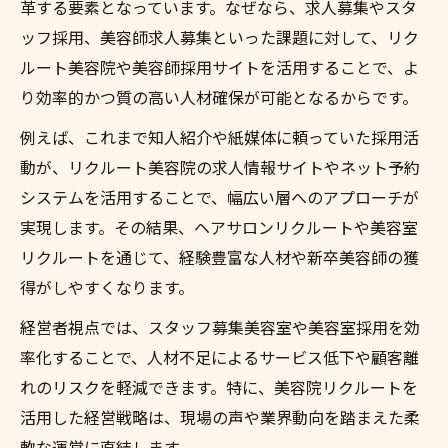
革する要素となっています。なぜなら、求人募集やスタ
美容院がホットペッパービューティーを推
ッフ採用、美容師求人募集といった課題に対して、リク
奨する理由
ルート美容院や美容師採用サイトを活用することで、よ
美容院リクルートと予約業務の効率化ポイ
り効率的かつ質の高い人材確保が可能となるからです。
ント
例えば、これまで知人紹介や紙媒体に頼っていた採用活
ホットペッパービューティー活用で集客力
動が、リクルート美容院の求人情報サイトやネット予約
を高める方法
システムを活用することで、幅広い層へのアプローチが
美容院経営に役立つマイページ・予約履歴
実現します。その結果、ヘアサロンリクルートや美容室
の使い方
リクルートを通じて、経験豊富な人材や新卒美容師の獲
ホットペッパービューティー予約確認機能
得がしやすくなります。
の活用術
経営者視点では、スタッフ募集美容室や美容室採用を効
美容院経営で収益アップを実現する方法とは
率化することで、人材不足によるサービス低下や顧客離
美容院リクルートを活かした収益モデルの
れのリスクを軽減できます。特に、美容院リクルートを
作り方
活用した経営戦略は、現場の声や業界動向を踏まえた柔
美容院の集客と収益向上で注目すべきポイ
軟な運営に直結します。