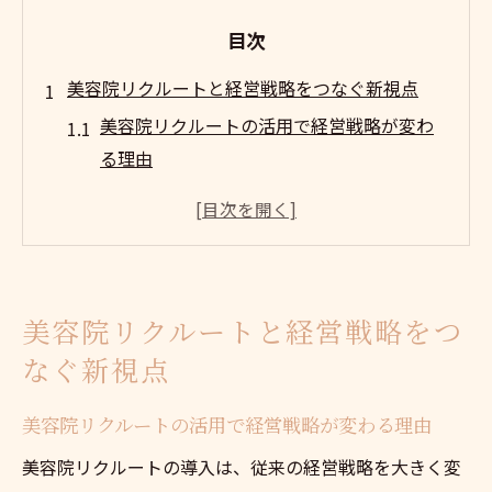
目次
美容院リクルートと経営戦略をつなぐ新視点
美容院リクルートの活用で経営戦略が変わ
る理由
美容院経営でリクルート導入がもたらす効
果とは
ホットペッパービューティーと美容院リク
ルートの相乗効果
美容院リクルートと経営戦略をつ
美容院リクルートが集客や売上増に貢献す
なぐ新視点
る仕組み
美容院経営者が選ぶべきリクルートの特徴
美容院リクルートの活用で経営戦略が変わる理由
と強み
美容院リクルートの導入は、従来の経営戦略を大きく変
ホットペッパービューティー活用法徹底ガイド