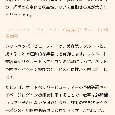
美容院経営の不安を解消するリクルート施
つ、経営の安定化と収益性アップを目指せる点が大きな
策
メリットです。
美容院リクルートとサロン経営の信頼構築
ホットペッパービューティーと美容院リクルートの相
術
乗効果
予約管理が変える美容院の未来と集客力
ホットペッパービューティーは、美容院リクルートと連
美容院リクルートの予約管理が集客力を高
携することで圧倒的な集客力を発揮します。リクルート
める理由
美容室やリクルートヘアサロンの掲載によって、ネット
ホットペッパービューティーの予約機能で
予約やマイページ機能など、顧客利便性が大幅に向上し
顧客満足度向上
ます。
美容院経営に欠かせない予約管理システム
たとえば、ホットペッパービューティーの予約確認やマ
の選び方
イページログイン機能を利用することで、顧客は24時間
美容院リクルートとサロンボード連携の強
いつでも予約・変更が可能となり、施術の空き状況やク
みとは
ーポンの利用履歴も簡単に管理できます。これにより、
マイページや予約履歴が美容院集客に与え