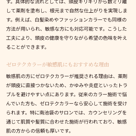
訣
す。具体的な流れとしては、頭皮ギリギリから数ミリ離
して薬剤を塗布し、根元まで自然な仕上がりを実現しま
ゼロテクカラーで長期間快適に過ごす工夫
す。例えば、白髪染めやファッションカラーでも同様の
ゼロテクカラー施術後に意識したいポイン
方法が用いられ、敏感な方にも対応可能です。こうした
ト
工夫により、頭皮の健康を守りながら希望の色味を叶え
ることができます。
ゼロテクカラーが敏感肌にもおすすめな理由
敏感肌の方にゼロテクカラーが推奨される理由は、薬剤
が頭皮に直接つかないため、かゆみや炎症といったトラ
ブルを避けやすい点にあります。従来のカラー施術で悩
んでいた方も、ゼロテクカラーなら安心して施術を受け
られます。特に南池袋のサロンでは、カウンセリングを
通じて肌質や髪質に合わせた施術が行われており、敏感
肌の方からの信頼も厚いです。