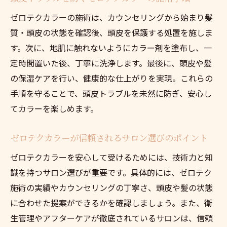
ゼロテクカラーはどんなデメリットがある？
ゼロテクカラーの施術は、カウンセリングから始まり髪
ゼロテクカラーのデメリットと注意すべき
質・頭皮の状態を確認後、頭皮を保護する処置を施しま
点
す。次に、地肌に触れないようにカラー剤を塗布し、一
ゼロテクカラー施術時に気になる課題につ
定時間置いた後、丁寧に洗浄します。最後に、頭皮や髪
いて
の保湿ケアを行い、健康的な仕上がりを実現。これらの
ゼロテクカラーの課題と向き合うための工
手順を守ることで、頭皮トラブルを未然に防ぎ、安心し
夫
てカラーを楽しめます。
ゼロテクカラーで感じやすい不安要素を解
ゼロテクカラーが信頼されるサロン選びのポイント
説
デメリット克服のためにできるゼロテクカ
ゼロテクカラーを安心して受けるためには、技術力と知
ラー対策
識を持つサロン選びが重要です。具体的には、ゼロテク
施術の実績やカウンセリングの丁寧さ、頭皮や髪の状態
ゼロテクカラーの選択で後悔しないための
に合わせた提案ができるかを確認しましょう。また、衛
情報
生管理やアフターケアが徹底されているサロンは、信頼
頭皮ケア重視の方におすすめの施術方法