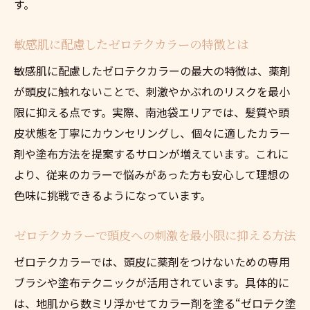
ゼロテクカラーが敏感肌にもおすすめな理
す。
由
敏感肌に配慮したゼロテクカラーの特徴とは
カラー後も快適なゼロテクカラーの効果実
感
敏感肌に配慮したゼロテクカラーの最大の特徴は、薬剤
が頭皮に触れないことで、刺激やかぶれのリスクを最小
ゼロテクカラー施術前の注意点と相談方法
限に抑える点です。実際、南池袋エリアでは、髪質や頭
敏感肌も安心できるゼロテクカラーの魅力
皮状態を丁寧にカウンセリングし、個々に適したカラー
ゼロテクカラーが敏感肌に適している理由
剤や塗布方法を提案するサロンが増えています。これに
頭皮トラブルを防ぐゼロテクカラーのこだ
より、従来のカラーで悩みがあった方も安心して理想の
わり
色味に挑戦できるようになっています。
ゼロテクカラーの施術で感じる安心感の実
例
ゼロテクカラーで頭皮への刺激を最小限に抑える方法
敏感肌でも楽しめるゼロテクカラーの配慮
ゼロテクカラーでは、頭皮に薬剤をつけないための専用
点
ブラシや塗布テクニックが活用されています。具体的に
ゼロテクカラー利用者の満足度が高い要因
は、地肌から数ミリ浮かせてカラー剤を塗る“ゼロテク塗