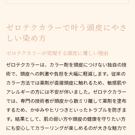
ゼロテクカラーで頭皮への刺激を最小限に
抑える方法
ゼロテクカラーで叶う頭皮にやさ
ゼロテクカラーを選ぶべき人の傾向と背景
しい染め方
頭皮トラブルを防ぐゼロテクカラーの施術
手順
ゼロテクカラーが実現する頭皮に優しい理由
ゼロテクカラーが信頼されるサロン選びの
ゼロテクカラーは、カラー剤を頭皮につけない独自の技
ポイント
術で、頭皮への刺激や負担を大幅に軽減します。従来の
頭皮につけないカラーの安心ポイント解説
カラー方法では薬剤が直接頭皮に触れるため、敏感肌や
ゼロテクカラーで薬剤を頭皮につけない安
アレルギーの方には不安が伴いました。ゼロテクカラー
心感
では、専門の技術者が頭皮から数ミリ離して薬剤を塗布
頭皮につけないゼロテクカラーの安全性の
するため、かゆみやヒリつきといったトラブルを防ぎま
根拠
す。結果として、肌の弱い方や頭皮の健康を守りたい方
ゼロテクカラーで頭皮を守る工夫と施術例
にも安心してカラーリングが楽しめるのが大きな魅力で