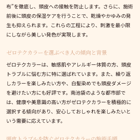
ゼロテクカラーで頭皮を健やかに保つ工夫
布”を徹底し、頭皮への接触を防止します。さらに、施術
白髪染めに適したゼロテクカラーの活用法
前後に頭皮の保湿ケアを行うことで、乾燥やかゆみの発
生も抑えられます。これらの工程により、刺激を最小限
ゼロテクカラーで白髪染めも安心して楽し
にしながら美しい発色が実現します。
む方法
白髪染めにゼロテクカラーを選ぶ際のポイ
ゼロテクカラーを選ぶべき人の傾向と背景
ント
ゼロテクカラーは、敏感肌やアレルギー体質の方、頭皮
ゼロテクカラーの白髪染め効果とメリット
トラブルに悩む方に特に選ばれています。また、繰り返
解説
しカラーを楽しみたい方や、白髪染めでも頭皮ダメージ
頭皮につけない白髪染めのゼロテクカラー
を避けたい方にも好評です。南池袋のような都市部で
活用
は、健康や美意識の高い方がゼロテクカラーを積極的に
ゼロテクカラーで美しい白髪染めを実現す
選択する傾向があり、安心しておしゃれを楽しみたいと
るコツ
いう需要に応えています。
敏感肌も満足できるゼロテクカラー白髪ケ
ア
頭皮トラブルを防ぐゼロテクカラーの施術手順