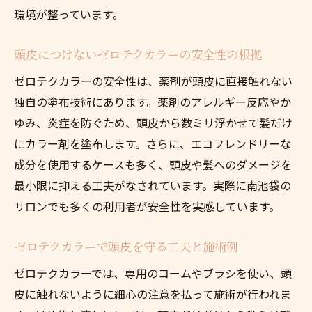
環境が整っています。
らす影響
経験豊富な美容師によるゼロテクカラー施
頭皮につけないゼロテクカラーの安全性の根拠
術例
ゼロテクカラーの安全性は、薬剤が頭皮に直接触れない
ゼロテクカラーで得られる快適なカラー体
独自の塗布技術にあります。薬剤のアレルギー反応やか
験
ゆみ、炎症を防ぐため、頭皮から数ミリ浮かせて髪だけ
技術力で選ぶゼロテクカラーの安心ポイン
にカラー剤を塗布します。さらに、エコフレンドリーな
ト
成分を使用するケースも多く、頭皮や髪へのダメージを
ゼロテクカラー施術で感じる上質な快適さ
最小限に抑える工夫がなされています。実際に南池袋の
長く美しく保つゼロテクカラーの秘訣とは
サロンでも多くの利用者が安全性を実感しています。
ゼロテクカラーで髪色を長持ちさせるコツ
ゼロテクカラー後の美しさを保つケア方法
ゼロテクカラーで頭皮を守る工夫と施術例
頭皮にやさしいゼロテクカラーの持続力
ゼロテクカラーでは、専用のコームやブラシを使い、頭
ゼロテクカラーの美しい仕上がりを守る秘
皮に触れないように細心の注意を払って施術が行われま