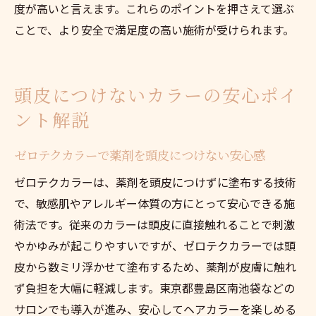
度が高いと言えます。これらのポイントを押さえて選ぶ
頭皮ケアを重視したゼロテクカラー施術の
ことで、より安全で満足度の高い施術が受けられます。
流れ
ゼロテクカラーが頭皮ケアに最適な理由
頭皮ケアとゼロテクカラーの相乗効果を解
頭皮につけないカラーの安心ポイ
説
ント解説
敏感肌のためのゼロテクカラー施術アドバ
イス
ゼロテクカラーで薬剤を頭皮につけない安心感
ゼロテクカラーで頭皮ケア意識を高める方
ゼロテクカラーは、薬剤を頭皮につけずに塗布する技術
法
で、敏感肌やアレルギー体質の方にとって安心できる施
ゼロテクカラー施術後の頭皮ケアポイント
術法です。従来のカラーは頭皮に直接触れることで刺激
ゼロテクカラーの技術力がもたらす快適さ
やかゆみが起こりやすいですが、ゼロテクカラーでは頭
皮から数ミリ浮かせて塗布するため、薬剤が皮膚に触れ
ゼロテクカラーの高度な技術力と快適な施
ず負担を大幅に軽減します。東京都豊島区南池袋などの
術
サロンでも導入が進み、安心してヘアカラーを楽しめる
ゼロテクカラーの技術差が仕上がりにもた