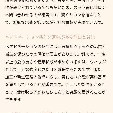
寄付後のヘアスタイルも楽しめる方法とは
件が設けられている場合も多いため、カット前にサロン
ヘアドネーション後のおすすめヘアスタイ
へ問い合わせるのが確実です。賢くサロンを選ぶこと
ル特集
で、無駄な出費を抑えながら社会貢献が実現できます。
カット後も満足できる美容院選びのコツ
ヘアドネーション条件に意味がある理由と背景
寄付後に人気のヘアスタイル相談ポイント
ヘアドネーション体験後のアフターケア方
ヘアドネーションの条件には、医療用ウィッグの品質と
法
衛生を保つための明確な理由があります。例えば、一定
以上の髪の長さや健康状態が求められるのは、ウィッグ
新しい髪型で気分が変わるヘアドネーショ
として十分な強度と見た目を確保するためです。また、
ン
加工や衛生管理の観点からも、寄付された髪が高い基準
ヘアドネーション後の髪型事例とアレンジ
を満たしていることが重要です。こうした条件を守るこ
術
とで、受け取る子どもたちに安心と笑顔を届けることが
ダメな髪の特徴と寄付可能な条件まとめ
できます。
ヘアドネーションで寄付できない髪の特徴
とは