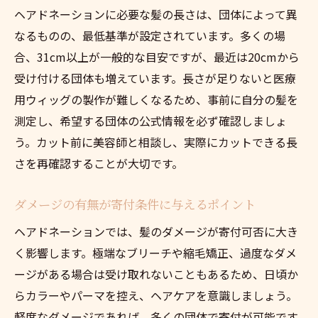
ヘアドネーションに必要な髪の長さは、団体によって異
送り先一覧と発送の流れを徹底解説
なるものの、最低基準が設定されています。多くの場
ヘアドネーションでかかる費用の内訳とは
合、31cm以上が一般的な目安ですが、最近は20cmから
手間なく発送できるヘアドネーションのコ
受け付ける団体も増えています。長さが足りないと医療
ツ
用ウィッグの製作が難しくなるため、事前に自分の髪を
初めてでも安心のヘアドネーション手順解説
測定し、希望する団体の公式情報を必ず確認しましょ
ヘアドネーション初心者が知るべき流れと
う。カット前に美容師と相談し、実際にカットできる長
準備
さを再確認することが大切です。
髪の寄付手続きで迷わないためのポイント
ダメージの有無が寄付条件に与えるポイント
ヘアドネーションを成功させる予約方法
ヘアドネーションでは、髪のダメージが寄付可否に大き
寄付当日の流れと必要な持ち物まとめ
く影響します。極端なブリーチや縮毛矯正、過度なダメ
初めてでも安心のヘアドネーション体験談
ージがある場合は受け取れないこともあるため、日頃か
手順を把握してスムーズに寄付を実現しよ
らカラーやパーマを控え、ヘアケアを意識しましょう。
う
軽度なダメージであれば、多くの団体で寄付が可能です