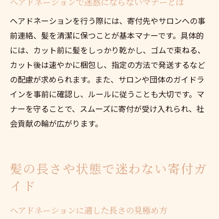
ヘアドネーションで迷惑にならないマナーとは
ダメージやパーマが条件に与える影響
ヘアドネーションを行う際には、寄付先やサロンへの事
寄付可能な髪の見分け方とチェックポイン
前連絡、髪を清潔に保つことが基本マナーです。具体的
ト
には、カット前に髪をしっかり乾かし、ゴムで束ねる、
ヘアドネーションの条件に合う髪作りのコ
カット後は速やかに梱包し、指定の方法で発送するなど
ツ
の配慮が求められます。また、サロンや団体のガイドラ
髪の状態別に見る寄付できるラインとは
インを事前に確認し、ルールに従うことも大切です。マ
ヘアドネーション迷惑にならないための注
ナーを守ることで、スムーズに寄付が受け入れられ、社
意点
会貢献の輪が広がります。
費用や発送方法を抑えるヘアドネーション術
ヘアドネーションの費用を抑える実践テク
髪の長さや状態で迷わない寄付ガ
ニック
イド
カット代無料の美容院を賢く活用する方法
送料を安く済ませるヘアドネーション発送
ヘアドネーションに適した長さの見極め方
法