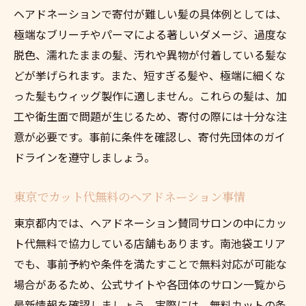
社会貢献に繋がる寄付先一覧の調べ方
ヘアドネーションで寄付が難しい髪の具体例としては、
南池袋で寄付体験を成功させるポイント
極端なブリーチやパーマによる著しいダメージ、過度な
ヘアドネーションの意義と地域での広がり
脱色、濡れたままの髪、汚れや異物が付着している髪な
髪の寄付を考えるなら知りたい賢い準備法
どが挙げられます。また、短すぎる髪や、極端に細くな
った髪もウィッグ製作に適しません。これらの髪は、加
ヘアドネーション前に意識したい髪のケア
工や衛生面で問題が生じるため、寄付の際には十分な注
方法
意が必要です。事前に条件を確認し、寄付先団体のガイ
寄付条件を満たすためのヘアドネーション
ドラインを遵守しましょう。
準備
髪の寄付で役立つヘアドネーション体験談
東京でカット代無料のヘアドネーション事情
紹介
東京都内では、ヘアドネーション賛同サロンの中にカッ
費用を抑えるヘアドネーション事前チェッ
ト代無料で協力している店舗もあります。南池袋エリア
ク
でも、事前予約や条件を満たすことで無料対応が可能な
ヘアドネーションの送り先と手続きの流れ
場合があるため、公式サイトや各団体のサロン一覧から
髪の寄付に必要な書類や記入方法を解説
最新情報を確認しましょう。実際には、無料カットの条