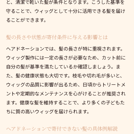
と、清潔で乾いた髪が条件となります。こうした基準を
20cmでもできるヘアドネーションの最新情
守ることで、ウィッグとして十分に活用できる髪を届け
報
ることができます。
ヘアドネーションにおすすめの髪ケア習慣
髪の長さや状態が寄付条件に与える影響とは
髪の寄付で不安な状態別の解決策を紹介
ヘアドネーションでは、髪の長さが特に重視されます。
ヘアドネーションで失敗しないカットの準
ウィッグ製作には一定の長さが必要なため、カット前に
備法
自分の髪が基準を満たしているか確認しましょう。ま
東京都豊島区南池袋で始める社会貢献の一歩
た、髪の健康状態も大切です。枝毛や切れ毛が多いと、
南池袋でヘアドネーション賛同美容院の選
ウィッグの品質に影響が出るため、日頃からトリートメ
び方
ントや定期的なメンテナンスを心がけることが推奨され
ヘアドネーションを安心して任せられる美
ます。健康な髪を維持することで、より多くの子どもた
容院
ちに質の高いウィッグを届けられます。
カット代無料のヘアドネーション店舗活用
術
ヘアドネーションで寄付できない髪の具体例解説