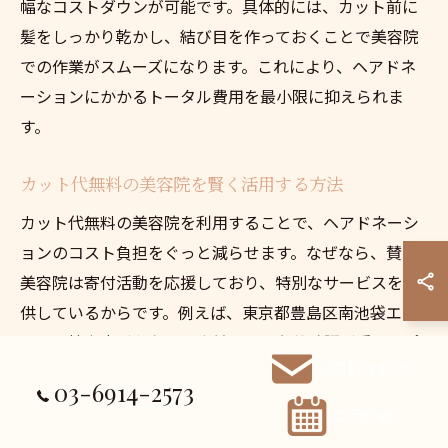
幅なコストダウンが可能です。具体的には、カット前に
髪をしっかり乾かし、結び目を作っておくことで美容院
での作業がスムーズになります。これにより、ヘアドネ
ーションにかかるトータル費用を最小限に抑えられま
す。
カット代無料の美容院を賢く活用する方法
カット代無料の美容院を利用することで、ヘアドネーシ
ョンのコスト負担をぐっと減らせます。なぜなら、賛同
美容院は寄付活動を応援しており、特別なサービスを提
供しているからです。例えば、東京都豊島区南池袋エリ
アにも協力店が存在し、事前予約や条件確認が重要なポ
お問い合わせ
イントとなります。具体的な方法は、各美容院の公式サ
03-6914-2573
イトやヘアドネーション団体の賛同サロン一覧をチェッ
ご予約
クし、条件を満たしているか確認してから予約すること