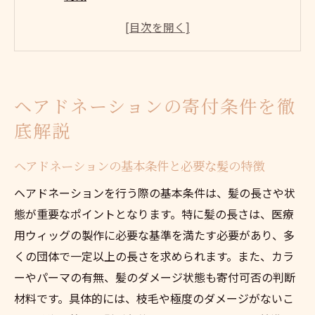
髪の長さや状態が寄付条件に与える影響と
は
ヘアドネーションで寄付できない髪の具体
例解説
ヘアドネーションの寄付条件を徹
東京でカット代無料のヘアドネーション事
底解説
情
ヘアドネーション条件に意味がある理由と
ヘアドネーションの基本条件と必要な髪の特徴
背景
ヘアドネーションを行う際の基本条件は、髪の長さや状
ヘアドネーションで迷惑にならないマナー
態が重要なポイントとなります。特に髪の長さは、医療
とは
用ウィッグの製作に必要な基準を満たす必要があり、多
髪の長さや状態で迷わない寄付ガイド
くの団体で一定以上の長さを求められます。また、カラ
ヘアドネーションに適した長さの見極め方
ーやパーマの有無、髪のダメージ状態も寄付可否の判断
ダメージの有無が寄付条件に与えるポイン
材料です。具体的には、枝毛や極度のダメージがないこ
ト