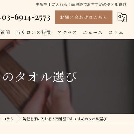
美髪を手に入れる！南池袋でおすすめのタオル選び
03-6914-2573
お問い合わせはこちら
る質問
当サロンの特徴
アクセス
ニュース
コラム
カット
カラー
めのタオル選び
白髪染め
トリートメント
縮毛矯正
コラム
美髪を手に入れる！南池袋でおすすめのタオル選び