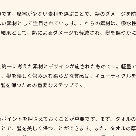
美髪を守るタオルの選び方を解説
要です。摩擦が少ない素材を選ぶことで、髪のダメージを
美髪を保つための理想的なタオル選び
しい素材として注目されています。これらの素材は、吸水
美髪を実現するためのタオル選びの方法
。結果として、熱によるダメージも軽減され、髪を健やか
美髪を守るためのタオル素材選びの重要性
毎日の美髪ケアに最適なタオル選び
美髪を支えるタオルの選び方ガイド
を第一に考えた素材とデザインが施されたものです。軽量
美髪維持に欠かせないタオル選びのコツ
た、髪を優しく包み込む柔らかな質感は、キューティクル
理想の美髪を目指すタオル選びのコツ
美髪を保つための重要なステップです。
美髪を実現するタオル選びの秘訣
毎日美髪を維持するためのタオル選び
理想の髪質を叶えるタオルの選び方
のポイントを押さえておくことが重要です。まず、タオル
美髪を手に入れるためのタオル選び
ことで、髪を美しく保つことができます。また、タオルの
健康的な髪を保つためのタオル選び