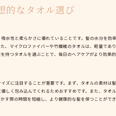
美髪を叶えるためのタオル選びのコツ
想的なタオル選び
健康な髪に導くタオル選びの秘訣
美髪維持のためのタオル選びのポイント
理想の美髪を実現するタオル選び
毎日美髪を目指すためのタオル選び
、吸水性と柔らかさに優れていることです。髪の水分を効
また、マイクロファイバーや竹繊維のタオルは、軽量であ
美髪を促進するタオル選びのテクニック
徴を持つタオルを選ぶことで、毎日のヘアケアがより効果的
南池袋で手に入る美髪に優しいタオル
南池袋で見つける美髪タオルのおすすめ
美髪を叶える南池袋のタオル選び
美髪に最適な南池袋のタオルを探す
サイズに注目することが重要です。まず、タオルの素材は
に優しく包み込んでくれるためおすすめです。また、タオ
健康な髪を保つための南池袋タオル
乾かす際の時間を短縮し、より健康的な髪を保つことができ
南池袋で美髪を守るタオルを見つける
髪を美しくする南池袋タオル選び