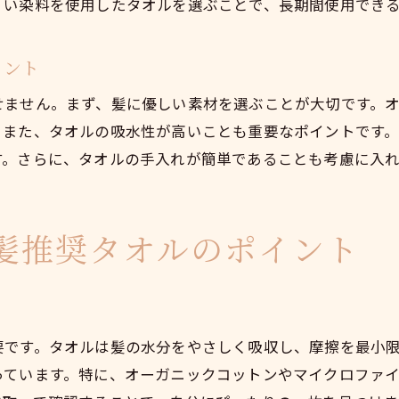
くい染料を使用したタオルを選ぶことで、長期間使用でき
美髪のためのタオル選びのポイント
南池袋でおすすめの美髪タオルを探す
イント
南池袋で見つける美髪タオルのポイント
せません。まず、髪に優しい素材を選ぶことが大切です。
美髪を守るタオル選びの南池袋ガイド
。また、タオルの吸水性が高いことも重要なポイントです
南池袋で美髪に優しいタオルを選ぶ
す。さらに、タオルの手入れが簡単であることも考慮に入
理想の美髪を実現する南池袋のタオル
美髪を叶える南池袋のタオル選び
美髪を支える南池袋のタオルの選び方
髪推奨タオルのポイント
髪に優しいタオルで美髪を手に入れる方法
美髪を実現するタオルの選び方
髪に優しいタオルで美髪を育む方法
要です。タオルは髪の水分をやさしく吸収し、摩擦を最小
美髪を手に入れるタオル選びの秘訣
っています。特に、オーガニックコットンやマイクロファ
髪を健やかにするタオル選びのポイント