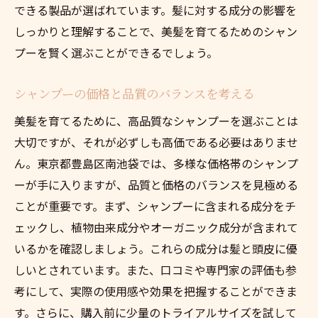
頭皮トラブルを防ぐための注意点
できる製品が選ばれています。髪に対する成分の影響を
頭皮環境を整える成分とは
しっかりと理解することで、美髪を育てるためのシャン
頭皮に優しい洗髪習慣の見直し
プーを賢く選ぶことができるでしょう。
南池袋でプロがおすすめする美髪シャンプー
シャンプーの価格と品質のバランスを考える
プロが選ぶベストシャンプーの紹介
美髪を育てるために、高品質なシャンプーを選ぶことは
地域の隠れた名品シャンプー
大切ですが、それが必ずしも高価である必要はありませ
専門家が評価する成分とその効果
ん。東京都豊島区南池袋では、多様な価格帯のシャンプ
地元での人気シャンプーランキング
ーが手に入りますが、品質と価格のバランスを見極める
プロが勧めるシャンプーの使い方
ことが重要です。まず、シャンプーに含まれる成分をチ
購入前に試したいサンプル提供店
ェックし、植物由来成分やオーガニック成分が含まれて
美髪を育むシャンプーの選び方と注意点
いるかを確認しましょう。これらの成分は髪と頭皮に優
成分選びの基本と注意点
しいとされています。また、口コミや専門家の評価も参
考にして、実際の使用感や効果を把握することができま
髪への負担を減らすシャンプーの選び方
す。さらに、購入前に少量のトライアルサイズを試して
流行に流されない選び方のコツ