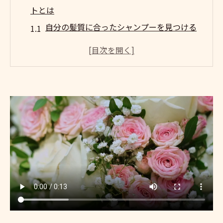
トとは
自分の髪質に合ったシャンプーを見つける
方法
使用成分が髪に与える影響について
シャンプーの価格と品質のバランスを考え
る
使用頻度と効果的なシャンプーの使い方
環境に優しいシャンプーの選び方
長期間使用する際の注意点
オーガニック成分配合の美髪シャンプーが注目
される理由
オーガニック成分の利点とその効果
化学成分とオーガニック成分の比較