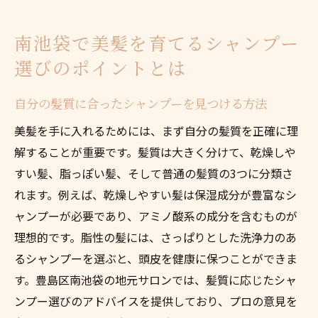
地元で手に入るおすすめのオーガニックシ
ャンプー
南池袋で美髪を育てるシャンプー
専門家が推奨するオーガニック成分とは
選びのポイントとは
アレルギー対策としてのオーガニックシャ
ンプー
自分の髪質に合ったシャンプーを見つける方法
髪質改善に役立つオーガニック成分の選び
美髪を手に入れるためには、まず自分の髪質を正確に理
方
解することが重要です。髪質は大きく分けて、乾燥しや
地元サロンが教える美髪シャンプー選びの秘訣
すい髪、脂っぽい髪、そして普通の髪質の3つに分類さ
プロが教える髪質別シャンプー選び
れます。例えば、乾燥しやすい髪は保湿成分が豊富なシ
サロンでのカウンセリングの重要性
ャンプーが必要であり、アミノ酸系の成分を含むものが
最新のヘアケアトレンドを取り入れる
理想的です。脂性の髪には、さっぱりとした洗浄力のあ
るシャンプーを選ぶと、頭皮を健康に保つことができま
サロンスタッフが勧めるシャンプーの利点
す。豊島区南池袋の地元サロンでは、髪質に応じたシャ
実際に試すことの重要性
ンプー選びのアドバイスを提供しており、プロの意見を
サロンと自宅でのケアの組み合わせ方