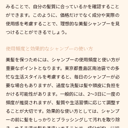
みることで、自分の髪質に合っているかを確認すること
自分に合ったシャンプーを見つけるテクニ
ができます。このように、価格だけでなく成分や実際の
ック
使用感を考慮することで、理想的な美髪シャンプーを見
アレルギー対策としてのシャンプー選び
つけることができるでしょう。
選び方による髪質の変化とその評価
生活に彩りを与える美髪シャンプーの選び方
使用頻度と効果的なシャンプーの使い方
香りから選ぶ、心を癒すシャンプー
美髪を保つためには、シャンプーの使用頻度と使い方が
リラックスタイムにぴったりのシャンプー
重要なポイントとなります。東京都豊島区南池袋での多
生活スタイルに合ったシャンプー選び
忙な生活スタイルを考慮すると、毎日のシャンプーが必
要な場合もありますが、過度な洗髪は髪や頭皮に負担を
日常のストレスを軽減するヘアケア法
かける可能性があります。一般的には、2～3日に一度の
お風呂時間を充実させるシャンプーとは
頻度が推奨されますが、髪質や生活習慣に応じて調整す
新しい習慣としてのヘアケア取り入れ方
ることが大切です。効果的な使い方としては、シャンプ
ーの前に髪をしっかりとブラッシングして汚れを取り除
き、ぬるま湯で髪を予洗いすることで、成分が均一に行