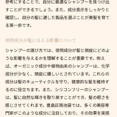
参考にすることで、自分に最適なシャンプーを見つけ出
植物由来の美髪シャンプーの効果と選び方ガイ
すことができるでしょう。また、成分表示をしっかりと
ド
確認し、自分の髪に適した製品を選ぶことが美髪を育て
植物由来成分の持つ自然な効果
る第一歩です。
環境保護を考慮した製品選び
髪に優しい植物成分の選び方
使用成分が髪に与える影響について
人気の植物由来シャンプーのレビュー
シャンプーの選び方では、使用成分が髪と頭皮にどのよ
成分ラベルの確認ポイント
うな影響を与えるかを理解することが重要です。例え
ば、オーガニック成分や植物由来のシャンプーは、化学
髪と地肌の健康を守る植物由来シャンプー
成分が少なく、頭皮に優しいとされています。これらの
頭皮に優しい美髪シャンプーで輝く髪を手に入
成分は髪のキューティクルを守り、健康的な髪を維持す
れる方法
るのに役立ちます。また、シリコンフリーのシャンプー
敏感肌向けシャンプーの選び方
は、髪に自然な輝きを取り戻すことができ、髪の軽さを
頭皮マッサージとシャンプーの併用法
感じさせてくれます。豊島区南池袋では、多くの美容専
季節に応じた頭皮ケアの工夫
門家がこのような成分に注目しており、その効果を実感