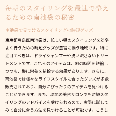
ック
毎朝のスタイリングを最速で整え
早朝のスタイリングを楽にするコツ
るための南池袋の秘密
毎朝のスタイリングを劇的に変えるアイデ
ア
南池袋で見つけるスタイリングの時短グッズ
南池袋で知る、スタイリングの新常識
東京都豊島区南池袋は、忙しい朝のスタイリングを効率
毎朝のスタイリングが変わる！豊島区南池袋の
よく行うための時短グッズが豊富に揃う地域です。特に
時短テクニック
注目すべきは、ドライシャンプーや洗い流さないトリー
南池袋でのスタイリングトレンドの取り入
トメントです。これらのアイテムは、朝の時間を短縮し
れ方
つつも、髪に栄養を補給する効果があります。さらに、
プロ直伝のスタイリング時短法
南池袋では様々なライフスタイルに合ったグッズが多数
朝のスタイリング効率化のための準備
販売されており、自分にぴったりのアイテムを見つける
ことができます。また、現地の美容サロンでも時短スタ
豊島区で人気のスタイリングアイテム
イリングのアドバイスを受けられるので、実際に試して
忙しい朝に最適なスタイリングツール
みて自分に合う方法を見つけることが可能です。こうし
スタイリングを楽にする最新技術