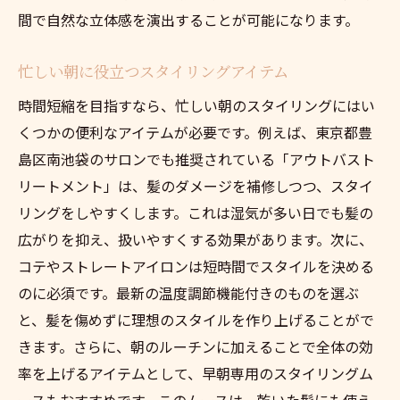
南池袋で発見したスタイリングの便利アイ
間で自然な立体感を演出することが可能になります。
テム
忙しい朝に役立つスタイリングアイテム
効率を追求したスタイリングのプランニン
グ
時間短縮を目指すなら、忙しい朝のスタイリングにはい
くつかの便利なアイテムが必要です。例えば、東京都豊
スタイリングの効率化に役立つツール紹介
島区南池袋のサロンでも推奨されている「アウトバスト
南池袋でのスタイリング効率化のベストプ
リートメント」は、髪のダメージを補修しつつ、スタイ
ラクティス
リングをしやすくします。これは湿気が多い日でも髪の
スタイリングの負担を減らす南池袋のヒン
広がりを抑え、扱いやすくする効果があります。次に、
ト
コテやストレートアイロンは短時間でスタイルを決める
朝のスタイリングを快適にする方法
のに必須です。最新の温度調節機能付きのものを選ぶ
朝のスタイリングに革命を！南池袋で実現する
と、髪を傷めずに理想のスタイルを作り上げることがで
時短のカギ
きます。さらに、朝のルーチンに加えることで全体の効
南池袋でのスタイリング革命の背景
率を上げるアイテムとして、早朝専用のスタイリングム
スタイリングに革命を起こすアイデア集
ースもおすすめです。このムースは、乾いた髪にも使え