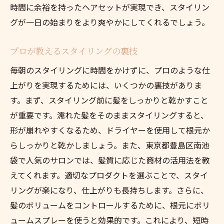
スタイリングプロが推奨する朝の準備
時間に余裕を持ったヘアセットが実現でき、スタイリン
南池袋でのプロスタイリング体験記
グが一日の始まりをより爽やかにしてくれるでしょう。
朝のスタイリングを時短にする具体例
プロが教えるスタイリングの裏技
プロがすすめるスタイリングの新常識
南池袋発！毎朝のスタイリングを簡単にする最
毎朝のスタイリングに時間をかけずに、プロのような仕
新トレンド
上がりを実現するためには、いくつかの裏技がありま
す。まず、スタイリング前に髪をしっかりと乾かすこと
南池袋で注目のスタイリングトレンド
が重要です。濡れた髪をそのままスタイリングすると、
最新トレンドで時間を節約する方法
形が崩れやすくなるため、ドライヤーを使用して根元か
南池袋で流行中のスタイリングアイテム
らしっかりと乾かしましょう。また、東京都豊島区南池
トレンドを取り入れた時短スタイリング
袋で人気のサロンでは、髪質に応じた商材の活用法を教
南池袋のスタイリングトレンドを徹底分析
えてくれます。適切なプロダクトを選ぶことで、スタイ
スタイリングにおける最新テクニック集
リングが楽になり、仕上がりも長持ちします。さらに、
毎朝のスタイリングを楽に！南池袋での効率的
髪のボリュームをコントロールするために、根元にボリ
な方法
ュームスプレーを使うと効果的です。これにより、短時