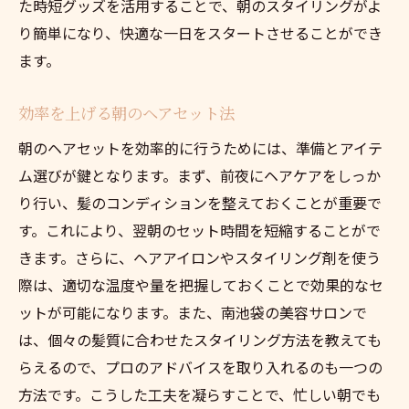
た時短グッズを活用することで、朝のスタイリングがよ
忙しい朝に最適！南池袋で学ぶスタイリング時
り簡単になり、快適な一日をスタートさせることができ
短術
ます。
南池袋でのスタイリング時短セミナー情報
朝のスタイリングをラクにするための工夫
効率を上げる朝のヘアセット法
スタイリングに必要な時短グッズ一覧
朝のヘアセットを効率的に行うためには、準備とアイテ
多忙な朝でも簡単に整うスタイリング法
ム選びが鍵となります。まず、前夜にヘアケアをしっか
南池袋での時短スタイリングの成功例
り行い、髪のコンディションを整えておくことが重要で
す。これにより、翌朝のセット時間を短縮することがで
スタイリングの効率化を図るためのヒント
きます。さらに、ヘアアイロンやスタイリング剤を使う
スタイリングのプロが教える南池袋での朝の時
際は、適切な温度や量を把握しておくことで効果的なセ
短法
ットが可能になります。また、南池袋の美容サロンで
プロのスタイリングテクニックをマスター
は、個々の髪質に合わせたスタイリング方法を教えても
時間を無駄にしないスタイリングのポイン
らえるので、プロのアドバイスを取り入れるのも一つの
ト
方法です。こうした工夫を凝らすことで、忙しい朝でも