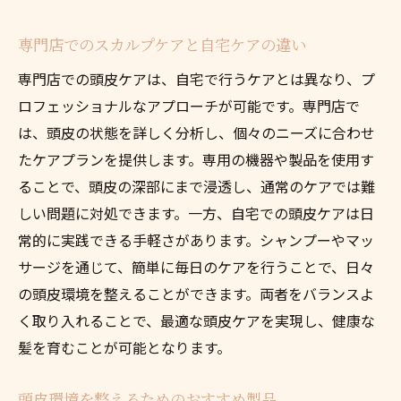
南池袋でのスカルプケア実践例から学ぶこ
専門店でのスカルプケアと自宅ケアの違い
と
専門店での頭皮ケアは、自宅で行うケアとは異なり、プ
頭皮ケアを通じたビフォーアフターの実例
ロフェッショナルなアプローチが可能です。専門店で
南池袋での成功体験に基づく頭皮ケアの秘
は、頭皮の状態を詳しく分析し、個々のニーズに合わせ
訣
たケアプランを提供します。専用の機器や製品を使用す
あなたに合った頭皮ケアを見つけるヒント
ることで、頭皮の深部にまで浸透し、通常のケアでは難
南池袋のサロンスタッフが教えるケア方法
しい問題に対処できます。一方、自宅での頭皮ケアは日
頭皮ケアの効果を最大化する南池袋の美容法
常的に実践できる手軽さがあります。シャンプーやマッ
頭皮ケアの効果を引き出すための具体的な
サージを通じて、簡単に毎日のケアを行うことで、日々
方法
の頭皮環境を整えることができます。両者をバランスよ
南池袋での美容法が頭皮ケアにもたらす影
く取り入れることで、最適な頭皮ケアを実現し、健康な
響
髪を育むことが可能となります。
頭皮ケアと美容の相乗効果を活かすために
頭皮環境を整えるためのおすすめ製品