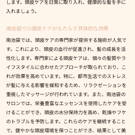
します。頭皮ケアを日常に取り入れ、健康的な髪を手に
南池袋で人気の頭皮ケアメニューとその実
入れましょう。
態
頭皮ケアがもたらすトータルビューティー
南池袋での頭皮ケアがもたらす具体的な効果
頭皮ケアの新常識南池袋での最新スカルプテク
南池袋では、頭皮ケアの専門家が提供する施術が人気で
ニック
す。これにより、頭皮の血行が促進され、髪の成長を活
最新のスカルプテクニックが頭皮ケアにも
性化します。専門家による頭皮ケアは、個々の髪質やラ
たらす変化
イフスタイルに合わせたアプローチが取られており、こ
南池袋で学ぶ頭皮ケアの新常識とその実践
れが効果を高めています。特に、都市生活でのストレス
法
が髪に与える影響を緩和するため、リラクゼーションを
効果倍増！頭皮ケアにおける最新技術の活
重視したマッサージが行われています。また、南池袋の
用法
サロンでは、栄養豊富なエッセンスを使用したケアを受
南池袋のサロンで体験する革新的スカルプ
けることができ、頭皮の水分保持力を高め、乾燥やフケ
技術
のトラブルを予防します。これらのケアを継続すること
頭皮ケアの未来を切り開く新しいアプロー
で、健やかな頭皮環境を保つことができ、結果として美