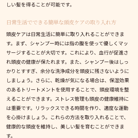
チ
しい髪を得ることが可能です。
専門家が教える南池袋でのスカルプケア最
日常生活でできる簡単な頭皮ケアの取り入れ方
新情報
南池袋で見つける最適な頭皮ケアとは？
頭皮ケアは日常生活に簡単に取り入れることができま
す。まず、シャンプー時には指の腹を使って優しくマッ
あなたに合った頭皮ケアを見つけるための
サージすることが大切です。これにより、血行が促進さ
ガイド
れ頭皮の健康が保たれます。また、シャンプー後はしっ
頭皮タイプに応じたケア選び方のポイント
かりとすすぎ、余分な洗浄成分を頭皮に残さないように
南池袋での頭皮ケア体験談とその評価
しましょう。さらに、乾燥が気になる場合は、保湿効果
自分にぴったりのスカルプケアを探す方法
のあるトリートメントを使用することで、頭皮環境を整
南池袋のサロンで提供されるカスタマイズ
えることができます。ストレス管理も頭皮の健康維持に
ケア
は重要です。リラックスできる時間を作り、適度な運動
頭皮ケアで叶える髪と心の健康
を心掛けましょう。これらの方法を取り入れることで、
あなたにぴったりの頭皮ケア南池袋での実践例
健康的な頭皮を維持し、美しい髪を育むことができま
す。
実際に試した頭皮ケアの効果と感想