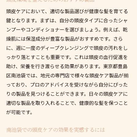
南池袋のプロが教える頭皮ケアのテクニッ
ク
頭皮ケアにおいて、適切な製品選びが健康な髪を育てる
鍵となります。まずは、自分の頭皮タイプに合ったシャ
効果的な頭皮ケアのための美容法の選び方
ンプーやコンディショナーを選びましょう。例えば、乾
南池袋の美容法で頭皮から美を育む
燥肌には保湿成分が豊富な製品がおすすめです。さら
南池袋の頭皮ケアで理想の髪を手に入れる方法
に、週に一度のディープクレンジングで頭皮の汚れをし
頭皮ケアで髪質改善を実現するステップ
っかり落とすことも重要です。これは頭皮の血行促進を
南池袋での頭皮ケアで理想の髪を育む秘訣
助け、栄養を行き渡らせる効果があります。東京都豊島
頭皮ケアで美髪を手に入れた実例とその方
区南池袋では、地元の専門店で様々な頭皮ケア製品が揃
法
っており、プロのアドバイスを受けながら自分にぴった
南池袋のサロンで体験する頭皮ケアの効果
りの製品を見つけることができます。日々の頭皮ケアに
適切な製品を取り入れることで、健康的な髪を保つこと
頭皮ケアを通じて理想の髪を手に入れるた
が可能です。
めに
南池袋で髪と頭皮の健康を保つためのアド
南池袋での頭皮ケアの効果を実感するには
バイス