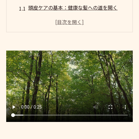
頭皮ケアの基本：健康な髪への道を開く
南池袋での頭皮ケアがもたらす具体的な効
果
日常生活でできる簡単な頭皮ケアの取り入
れ方
専門店でのスカルプケアと自宅ケアの違い
頭皮環境を整えるためのおすすめ製品
南池袋での頭皮ケアの効果を実感するには
頭皮ケアでストレスを解消！南池袋のおすすめ
スポット
ストレスフリーな生活への第一歩：頭皮ケ
アの役割
南池袋でリラックスできる頭皮マッサージ
サロン