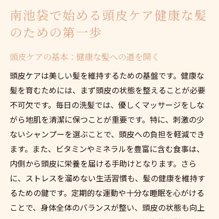
南池袋で始める頭皮ケア健康な髪
頭皮ケアで日常のストレスを軽減する方法
のための第一歩
南池袋の自然派スカルプケアスポットの紹
介
頭皮ケアの基本：健康な髪への道を開く
頭皮ケアを通じて心身のリフレッシュを図
頭皮ケアは美しい髪を維持するための基盤です。健康な
る
髪を育むためには、まず頭皮の状態を整えることが必要
訪れる価値のある南池袋のリラクゼーショ
不可欠です。毎日の洗髪では、優しくマッサージをしな
ンスポット
がら地肌を清潔に保つことが重要です。特に、刺激の少
南池袋での頭皮ケア効果的な方法とその魅力
ないシャンプーを選ぶことで、頭皮への負担を軽減でき
南池袋で体感する頭皮ケアの最新トレンド
ます。また、ビタミンやミネラルを豊富に含む食事は、
プロの手による頭皮ケアとその驚きの効果
内側から頭皮に栄養を届ける手助けとなります。さら
頭皮ケアにおける新技術の導入とそのメリ
に、ストレスを溜めない生活習慣も、髪の健康を維持す
ット
るための鍵です。定期的な運動や十分な睡眠を心がける
ことで、身体全体のバランスが整い、頭皮の状態も向上
頭皮環境を整える効果的なアプローチ