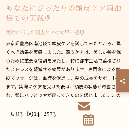
あなたにぴったりの頭皮ケア南池
袋での実践例
実際に試した頭皮ケアの効果と感想
東京都豊島区南池袋で頭皮ケアを試してみたところ、驚
くべき効果を実感しました。頭皮ケアは、美しい髪を保
つために重要な役割を果たし、特に都市生活で蓄積され
たストレスを軽減する効果があります。専門家による頭
皮マッサージは、血行を促進し、髪の成長をサポートし
ます。実際にケアを受けた後は、頭皮の状態が改善さ
れ、髪にハリとツヤが戻ってきたのを感じました。この
経験から、定期的な頭皮ケアの重要性を再認識しまし
お問い合わせ
03-6914-2573
た。特に、ビタミンやミネラルを含む製品を使用したケ
ご予約
アが効果的であることが分かりました。