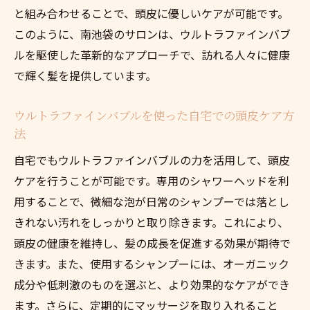
と組み合わせることで、頭皮に優しいケアが可能です。
ウルトラファインバブルが実現する髪の質
このように、南池袋のサロンは、ウルトラファインバブ
感向上
ルを駆使した革新的なアプローチで、訪れる人々に健康
南池袋のサロン利用者が語るウルトラファ
で輝く髪を提供しています。
インバブルの魅力
髪に輝きを！ウルトラファインバブルで満
ウルトラファインバブルを使った自宅での頭皮ケア方
足度向上
法
ウルトラファインバブルを使い続けること
自宅でもウルトラファインバブルの力を活用して、頭皮
で得られる効果
ケアを行うことが可能です。専用のシャワーヘッドを利
ウルトラファインバブルが変える頭皮ケアの未
用することで、微細な泡が日常のシャンプーでは落とし
来南池袋で体験しよう
きれない汚れをしっかりと取り除きます。これにより、
頭皮の健康を維持し、髪の成長を促進する効果が期待で
ウルトラファインバブルが提案する頭皮ケ
きます。また、使用するシャンプーには、オーガニック
アの新しい形
成分や低刺激のものを選ぶと、より効果的なケアができ
未来を見据えた頭皮ケア！ウルトラファイ
ます。さらに、定期的にマッサージを取り入れること
ンバブルの可能性