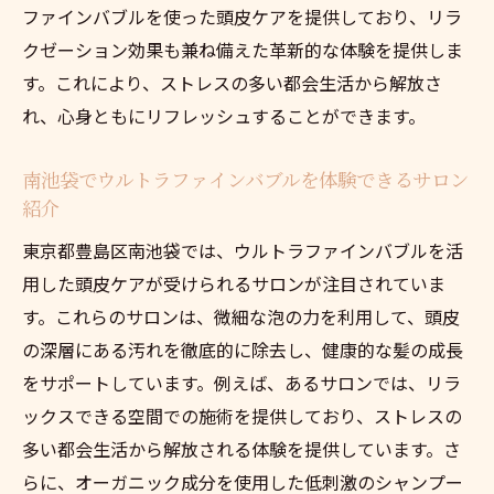
ファインバブルを使った頭皮ケアを提供しており、リラ
ウルトラファインバブルと共に頭皮ケアを
クゼーション効果も兼ね備えた革新的な体験を提供しま
始めた人の体験談
す。これにより、ストレスの多い都会生活から解放さ
ウルトラファインバブルで得られる具体的
れ、心身ともにリフレッシュすることができます。
な頭皮ケア効果
東京都豊島区でウルトラファインバブルが
南池袋でウルトラファインバブルを体験できるサロン
紹介
選ばれる理由
ウルトラファインバブル利用による頭皮ケ
東京都豊島区南池袋では、ウルトラファインバブルを活
アの改善事例
用した頭皮ケアが受けられるサロンが注目されていま
す。これらのサロンは、微細な泡の力を利用して、頭皮
髪に輝きをもたらすウルトラファインバブル利
の深層にある汚れを徹底的に除去し、健康的な髪の成長
用者の声を南池袋から紹介
をサポートしています。例えば、あるサロンでは、リラ
実際にウルトラファインバブルを体験した
ックスできる空間での施術を提供しており、ストレスの
人々の声
多い都会生活から解放される体験を提供しています。さ
髪に輝きを！ウルトラファインバブルで変
らに、オーガニック成分を使用した低刺激のシャンプー
わるヘアケア