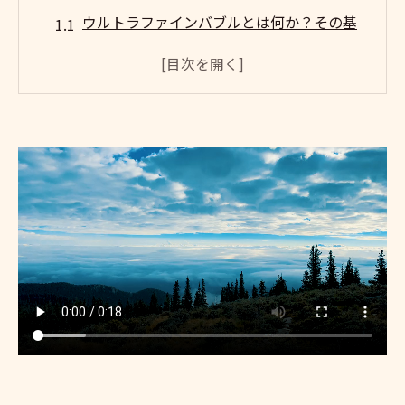
ウルトラファインバブルとは何か？その基
本原理と効果
ウルトラファインバブルで頭皮の健康を維
持する方法
南池袋でウルトラファインバブルを体験で
きるサロン紹介
ウルトラファインバブルを使った自宅での
頭皮ケア方法
ウルトラファインバブルと従来の頭皮ケア
の違い
理想の髪を育むウルトラファインバブルの
効果的な使い方
微細泡が髪に与える影響とは？南池袋で注目の
頭皮ケア技術