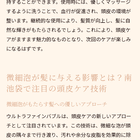
持することができます。使用時には、優しくマッサージ
ウルトラファインバブル導入による美容サ
するように洗うことで、血行が促進され、頭皮の環境が
ービスの質向上
整います。継続的な使用により、髪質が向上し、髪に自
然な輝きがもたらされるでしょう。これにより、頭皮ケ
南池袋の美容サロンでのウルトラファイン
アがますます魅力的なものとなり、次回のケアが楽しみ
バブルの役割
になるはずです。
ウルトラファインバブルがもたらす美容シ
ーンへの影響
ウルトラファインバブルで変わる南池袋の
微細泡が髪に与える影響とは？南
美容トレンド
池袋で注目の頭皮ケア技術
微細泡がもたらす髪への優しいアプローチ
ウルトラファインバブルは、頭皮ケアの新しいアプロー
チとして注目されています。この技術は、微細な泡が頭
皮の隅々まで行き渡り、汚れや余分な皮脂を効果的に除