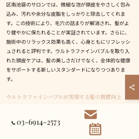
区南池袋のサロンでは、微細な泡が頭皮をやさしく包み
込み、汚れや余分な皮脂をしっかりと除去してくれま
す。この技術により、毛穴の詰まりが解消され、髪がよ
り健やかに保たれることが実証されています。さらに、
施術中のリラックス効果も高く、心身ともにリフレッシ
ュされると評判です。ウルトラファインバブルを取り入
れた頭皮ケアは、髪の美しさだけでなく、全体的な健康
をサポートする新しいスタンダードになりつつありま
す。
ウルトラファインバブルが実現する髪の質感向上
ウルトラファインバブルは、髪の質感を劇的に向上させ
お問い合わせ
る力があります。その秘密は、微細な泡が頭皮の汚れや
03-6914-2573
余分な皮脂を徹底的に取り除くことにあります。これに
ご予約
より、髪本来の自然な輝きと滑らかさを引き出すことが