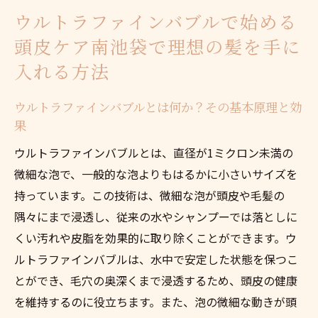
微細泡がもたらす髪への優しいアプローチ
ウルトラファインバブルで始める
南池袋での実例！微細泡を使った頭皮ケア
頭皮ケア南池袋で理想の髪を手に
の効果
入れる方法
微細泡が頭皮環境を改善するメカニズム
ウルトラファインバブルとは何か？その基本原理と効
健康な髪のために微細泡を取り入れる理由
果
南池袋のサロンで体験する微細泡のプロフ
ウルトラファインバブルとは、直径が1ミクロン未満の
ェッショナルケア
微細な泡で、一般的な泡よりもはるかに小さいサイズを
微細泡が髪に与える長期的な利点
持っています。この技術は、微細な泡が頭皮や毛髪の
南池袋発ウルトラファインバブルが改善する頭
隅々にまで浸透し、従来の水やシャンプーでは落としに
皮の健康
くい汚れや皮脂を効果的に取り除くことができます。ウ
ウルトラファインバブルが頭皮の健康に与
ルトラファインバブルは、水中で安定した状態を保つこ
える科学的背景
とができ、毛穴の奥深くまで浸透するため、頭皮の健康
南池袋での実例！健康な頭皮を実感した利
を維持するのに役立ちます。また、泡の微細な動きが頭
用者の声