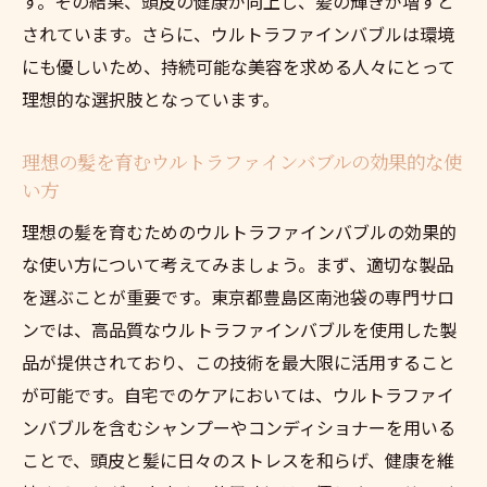
す。その結果、頭皮の健康が向上し、髪の輝きが増すと
されています。さらに、ウルトラファインバブルは環境
ウルトラファインバブルを取り入れること
にも優しいため、持続可能な美容を求める人々にとって
で得られるサロンの競争力
理想的な選択肢となっています。
ウルトラファインバブルが頭皮ケアに与え
るプラスの影響
理想の髪を育むウルトラファインバブルの効果的な使
南池袋でウルトラファインバブルを選ぶ理
い方
由
理想の髪を育むためのウルトラファインバブルの効果的
ウルトラファインバブル活用のメリットを
な使い方について考えてみましょう。まず、適切な製品
最大化する方法
を選ぶことが重要です。東京都豊島区南池袋の専門サロ
ウルトラファインバブルが南池袋の美容シーン
ンでは、高品質なウルトラファインバブルを使用した製
に与えるインパクト
品が提供されており、この技術を最大限に活用すること
ウルトラファインバブルがもたらす美容業
が可能です。自宅でのケアにおいては、ウルトラファイ
界への変革
ンバブルを含むシャンプーやコンディショナーを用いる
南池袋の美容シーンを活性化するウルトラ
ことで、頭皮と髪に日々のストレスを和らげ、健康を維
ファインバブル