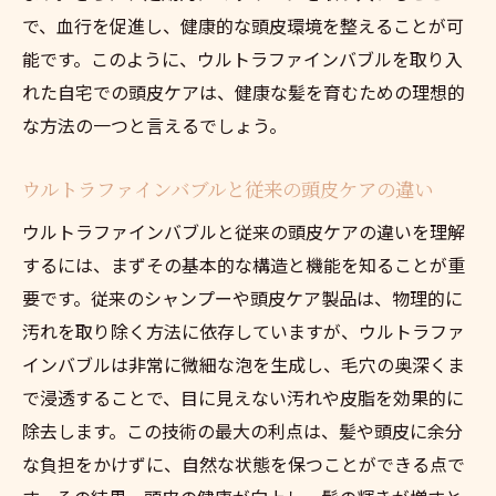
で、血行を促進し、健康的な頭皮環境を整えることが可
南池袋でウルトラファインバブルを体験す
能です。このように、ウルトラファインバブルを取り入
る価値
れた自宅での頭皮ケアは、健康な髪を育むための理想的
ウルトラファインバブルが変える頭皮ケア
な方法の一つと言えるでしょう。
の未来像
頭皮ケアの新しいスタンダードとしてのウ
ウルトラファインバブルと従来の頭皮ケアの違い
ルトラファインバブル
ウルトラファインバブルと従来の頭皮ケアの違いを理解
ウルトラファインバブルで体感する未来の
するには、まずその基本的な構造と機能を知ることが重
頭皮ケア
要です。従来のシャンプーや頭皮ケア製品は、物理的に
南池袋で人気頭皮ケアにウルトラファインバブ
汚れを取り除く方法に依存していますが、ウルトラファ
ルを取り入れるメリット
インバブルは非常に微細な泡を生成し、毛穴の奥深くま
ウルトラファインバブルを取り入れること
で浸透することで、目に見えない汚れや皮脂を効果的に
で得られる頭皮ケアのメリット
除去します。この技術の最大の利点は、髪や頭皮に余分
南池袋でのウルトラファインバブル活用の
な負担をかけずに、自然な状態を保つことができる点で
成功事例