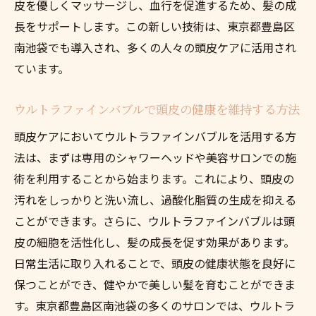
皮を優しくマッサージし、血行を促進するため、髪の成
頭皮健康を支えるウルトラファインバブル
長をサポートします。この新しい技術は、東京都豊島区
の使い方
南池袋でも導入され、多くの人々の頭皮ケアに活用され
ウルトラファインバブルがもたらす頭皮の
ています。
新しい健康法
ウルトラファインバブルで頭皮の健康を維持する方法
ウルトラファインバブルで敏感肌の頭皮を
守る方法
頭皮ケアにおいてウルトラファインバブルを活用する方
法は、まずは専用のシャワーヘッドや美容サロンでの施
南池袋でのウルトラファインバブルを使っ
術を利用することから始まります。これにより、頭皮の
た頭皮改善事例
汚れをしっかりと洗い流し、過酸化脂質の生成を抑える
東京都豊島区で話題のウルトラファインバブル
ことができます。さらに、ウルトラファインバブルは頭
頭皮ケアの効果とは
皮の細胞を活性化し、髪の成長を促す効果があります。
ウルトラファインバブルの効果を引き出す
日常生活に取り入れることで、頭皮の健康状態を良好に
ためのポイント
保つことができ、健やかで美しい髪を育むことができま
南池袋でのウルトラファインバブルの評判
す。東京都豊島区南池袋の多くのサロンでは、ウルトラ
と効果