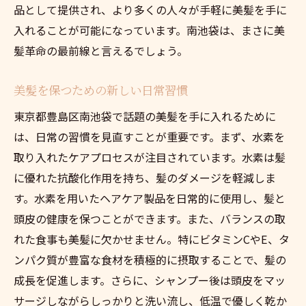
品として提供され、より多くの人々が手軽に美髪を手に
美髪を追求する人々のニーズに応える
入れることが可能になっています。南池袋は、まさに美
最新の研究成果が示す美容の可能性
髪革命の最前線と言えるでしょう。
地域活性化と美容技術の関係性
美髪を保つための新しい日常習慣
水素の力で美髪を取り戻す！南池袋の新しいト
レンド
東京都豊島区南池袋で話題の美髪を手に入れるために
水素トリートメントの流行背景
は、日常の習慣を見直すことが重要です。まず、水素を
取り入れたケアプロセスが注目されています。水素は髪
南池袋で人気の美容製品レビュー
に優れた抗酸化作用を持ち、髪のダメージを軽減しま
水素ケアを選ぶ理由を探る
す。水素を用いたヘアケア製品を日常的に使用し、髪と
持続可能な美しさを求める人々の声
頭皮の健康を保つことができます。また、バランスの取
地元での水素トリートメント体験記
れた食事も美髪に欠かせません。特にビタミンCやE、タ
未来の美髪を支える水素の可能性
ンパク質が豊富な食材を積極的に摂取することで、髪の
美髪の鍵は水素にあり！南池袋で見つける新し
成長を促進します。さらに、シャンプー後は頭皮をマッ
い自分
サージしながらしっかりと洗い流し、低温で優しく乾か