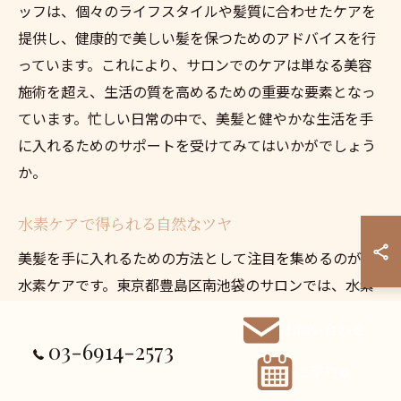
ッフは、個々のライフスタイルや髪質に合わせたケアを
提供し、健康的で美しい髪を保つためのアドバイスを行
っています。これにより、サロンでのケアは単なる美容
施術を超え、生活の質を高めるための重要な要素となっ
ています。忙しい日常の中で、美髪と健やかな生活を手
に入れるためのサポートを受けてみてはいかがでしょう
か。
水素ケアで得られる自然なツヤ
美髪を手に入れるための方法として注目を集めるのが、
水素ケアです。東京都豊島区南池袋のサロンでは、水素
を活用した独自のトリートメントを提供しています。こ
お問い合わせ
のトリートメントは、髪の内部に水素分子を浸透させる
03-6914-2573
ことで、ダメージを修復し、自然なツヤを取り戻す効果
ご予約
があります。水素の特性を活かし、髪本来の美しさを引