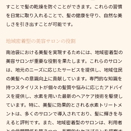
水素が叶える新たな自分発見の旅
すことで髪の乾燥を防ぐことができます。これらの習慣
を日常に取り入れることで、髪の健康を守り、自然な美
美髪のための水素ケアの選び方
しさを引き出すことが可能です。
自己改革を促す水素の力
南池袋のトレンドと自己表現
地域密着型の美容サロンの役割
新たな自信を与える美髪体験
南池袋における美髪を実現するためには、地域密着型の
水素ケアで進化する自己イメージ
美容サロンが重要な役割を果たします。これらのサロン
は、地元のニーズに応じたサービスを提供し、地域住民
の美髪への意識向上に貢献しています。専門的な知識を
持つスタイリストが個々の髪質や悩みに応じたアドバイ
スを提供し、水素を用いた最新のヘアケア技術を駆使し
ています。特に、美髪に効果的とされる水素トリートメ
ントは、多くのサロンで導入されており、髪に輝きを与
えると評判です。また、地域密着型のサロンは、利用者
との信頼関係を築きつつ、長期的なケアプランを提案す