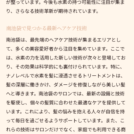
が整っています。今後も水素の持つ可能性に注目が集ま
水素ケアを選ぶ理由とその未来
り、さらなる技術革新が期待されています。
忙しいあなたに最適！水素で実現する自然な美
髪
南池袋で見つかる最新ヘアケア技術
日々の生活に水素ケアを取り入れる方法
南池袋は、最先端のヘアケア技術が集まるエリアとし
忙しい現代人のための簡単ヘアケア
て、多くの美容愛好者から注目を集めています。ここで
時短で効果を実感！水素の魅力
は、水素の力を活用した新しい技術が次々と登場してお
南池袋のサロンが提供するライフスタイル
り、その効果は科学的にも裏付けられています。特に、
提案
ナノレベルで水素を髪に浸透させるトリートメントは、
水素ケアで得られる自然なツヤ
髪の深層に働きかけ、ダメージを修復しながら美しい髪
日課に取り入れやすい水素ケアメニュー
へと導きます。南池袋のサロンでは、最新の設備と技術
を駆使し、個々の髪質に合わせた最適なケアを提供して
南池袋の美容技術革新が美髪革命を促進する
います。これにより、髪の悩みを抱える人々が自信を持
技術革新がもたらすヘアケアの変化
って毎日を過ごせるようサポートしています。また、こ
南池袋の美容サロンがリードする新潮流
れらの技術はサロンだけでなく、家庭でも利用できる商
水素技術の導入によるサロン業界の進化