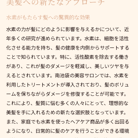
美髪への新たなアプローチ
れる方法
プロが推奨する水素ヘアケアのステップ
水素がもたらす髪への驚異的な効果
自宅でできる水素ケアの取り入れ方
水素の力が髪にどのように影響を与えるかについて、近
サロンでの施術と自宅ケアのバランス
年多くの研究が進められています。水素は、細胞を活性
化させる能力を持ち、髪の健康を内側からサポートする
髪質に合わせた水素ケアの選び方
ことで知られています。特に、活性酸素を除去する働き
南池袋の美容師が語る水素の効果
があり、これが髪のダメージを軽減し、美しいツヤを与
継続することで得られる美髪の秘訣
えるとされています。南池袋の美容サロンでは、水素を
驚きの変化！水素ヘアケアで叶える美髪の秘密
利用したトリートメントが導入されており、髪のボリュ
水素が髪と頭皮に与える影響
ームを保ちながらダメージを修復することが可能です。
南池袋で実現する美髪への第一歩
これにより、髪質に悩む多くの人々にとって、理想的な
水素ケアを始める際の注意点
美髪を手に入れるための新たな選択肢となっています。
体験者が語る水素ケアのメリット
また、家庭でも水素を使ったヘアケア商品が多く出回る
ようになり、日常的に髪のケアを行うことができる環境
持続的な美髪を目指すためのコツ