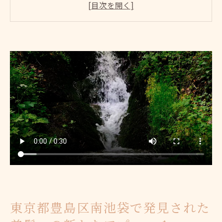
美髪を保つための新しい日常習慣
地域密着型の美容サロンの役割
水素ケアの効果を最大化する方法
南池袋における美髪トレンドの変遷
美髪革命が起こる南池袋で水素を使った画期的
ヘアケア
水素ヘアケアとは何か？
南池袋のサロンで体験できる水素ケア
水素による髪質改善の実例
水素と他のヘアケア技術の融合
環境にも優しい水素技術の魅力
随時進化する美髪ケアの最前線
東京都豊島区南池袋で発見された
南池袋のプロが教える水素の力で美髪を手に入