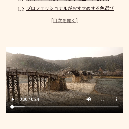
プロフェッショナルがおすすめする色選び
のコツ
トレンドを押さえた白髪染めスタイルとは
南池袋ならではの特別な白髪染め体験
おしゃれを楽しむ白髪染めプランの提案
カラーリング後のアフターケアも充実
東京都豊島区で見つける最適な白髪染めサロン
豊島区で評判の高いサロンを厳選紹介
口コミで選ぶ信頼できる白髪染めサロン
サロン選びで注目すべきポイントとは
豊島区の白髪染めサロンの特色を探る
予約前に知っておくべきチェックリスト
プロに相談して失敗しないサロン選び