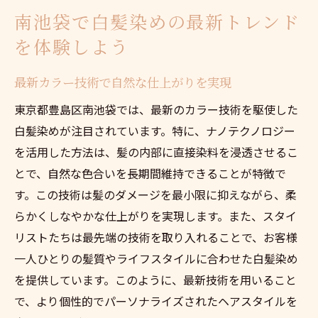
白髪染めの選び方南池袋でのベストな方法
南池袋で白髪染めの最新トレンド
髪質に合ったカラー材の選び方
を体験しよう
ライフスタイルに合わせた色選びの秘訣
最新カラー技術で自然な仕上がりを実現
白髪の程度に応じた染め方のポイント
東京都豊島区南池袋では、最新のカラー技術を駆使した
南池袋で人気のカラーリング手法とは
白髪染めが注目されています。特に、ナノテクノロジー
長持ちさせるためのカラーリングテクニッ
を活用した方法は、髪の内部に直接染料を浸透させるこ
ク
とで、自然な色合いを長期間維持できることが特徴で
悩みを解決するためのプロのアドバイス
す。この技術は髪のダメージを最小限に抑えながら、柔
都会の喧騒から離れた南池袋での白髪染め体験
らかくしなやかな仕上がりを実現します。また、スタイ
静かな環境でのリラックスできる施術
リストたちは最先端の技術を取り入れることで、お客様
隠れ家的サロンで味わう贅沢な時間
一人ひとりの髪質やライフスタイルに合わせた白髪染め
ストレスフリーの白髪染め体験
を提供しています。このように、最新技術を用いること
都会のオアシスで新しい自分に出会う
で、より個性的でパーソナライズされたヘアスタイルを