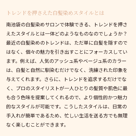
南池袋で見つけるデザインカラーの可能性
忙しい方でも続けやすい施術提案
トレンドを押さえた白髪染めスタイルとは
ライフステージに合わせた髪のケア方法
南池袋の白髪染めサロンで体験できる、トレンドを押さ
髪質にぴったりな最新白髪染めを探す旅
えたスタイルとは一体どのようなものなのでしょうか？
専門家による髪質診断とカラー提案
最近の白髪染めのトレンドは、ただ単に白髪を隠すので
はなく、個々の魅力を引き出すことにフォーカスしてい
ダメージレスを追求した最新技術の紹介
ます。例えば、人気のアッシュ系やベージュ系のカラー
頭皮ケアも考慮した白髪染めメニュー
は、白髪と自然に馴染むだけでなく、洗練された印象を
髪質に合わせたカスタマイズ施術
与えてくれます。さらに、トレンドを追求するだけでな
理想の髪質を実現するための方法
く、プロのスタイリストが一人ひとりの髪質や肌色に最
南池袋での髪質改善プログラムの魅力
も合う色味を提案してくれるので、より個性的かつ魅力
南池袋の魅力的な白髪染めサロンを徹底解析
的なスタイルが可能です。こうしたスタイルは、日常の
内装やサービスが魅力の人気サロン
手入れが簡単であるため、忙しい生活を送る方でも無理
なく楽しむことができます。
個性豊かなスタイリストの技を体感
サロンごとの独自メニューを紹介