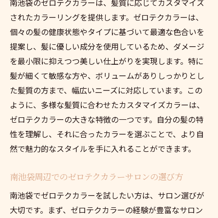
南池袋のゼロテクカラーは、髪質に応じてカスタマイズ
り組み
されたカラーリングを提供します。ゼロテクカラーは、
エコフレンドリーな美容を選ぶ意義
個々の髪の健康状態やタイプに基づいて最適な色合いを
南池袋でゼロテクカラーの可能性を広げる
提案し、髪に優しい成分を使用しているため、ダメージ
ゼロテクカラーで表現する多彩なカラー
を最小限に抑えつつ美しい仕上がりを実現します。特に
南池袋で新たに見つかるカラーリングトレ
髪が細くて敏感な方や、ボリュームがありしっかりとし
ンド
た髪質の方まで、幅広いニーズに対応しています。この
ゼロテクカラーを使った創造的なスタイリ
ように、多様な髪質に合わせたカスタマイズカラーは、
ング
ゼロテクカラーの大きな特徴の一つです。自分の髪の特
南池袋のゼロテクカラーサロン特集
性を理解し、それに合ったカラーを選ぶことで、より自
然で魅力的なスタイルを手に入れることができます。
ゼロテクカラーで広がる個性的なスタイル
ゼロテクカラーの技術革新とその未来
南池袋周辺でのゼロテクカラーサロンの選び方
ゼロテクカラー体験が生む日常の新しい喜び
南池袋でゼロテクカラーを試したい方は、サロン選びが
毎日を彩るゼロテクカラーの魅力
大切です。まず、ゼロテクカラーの経験が豊富なサロン
日常に取り入れるゼロテクカラーの効果