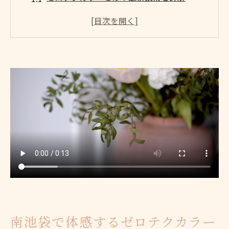
南池袋でゼロテクカラーを試す利点
髪質に合わせたカスタマイズカラー
南池袋周辺でのゼロテクカラーサロンの選
び方
ゼロテクカラーが頭皮ケアに良い理由
高品質なゼロテクカラーで理想の髪色を
ゼロテクカラーの魅力を知る南池袋のサロン体
験
南池袋でゼロテクカラーが人気の理由
サロンで体感！ゼロテクカラーの施術の流
れ
ゼロテクカラーの色持ちを高める秘訣
南池袋のサロンで受ける特別なヘアケア
南池袋で体感するゼロテクカラー