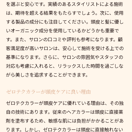
を選ぶと安心です。実績のあるスタイリストによる施術
ゼロテクカラーで始める新しいライフスタ
は、期待を超える結果をもたらすでしょう。次に、使用
イル
する製品の成分にも注目してください。頭皮と髪に優し
南池袋で体感するゼロテクカラーの特別感
いオーガニック成分を使用しているかどうかも重要で
ゼロテクカラーが変える毎日の自信
す。また、サロンの口コミや評判も参考になります。顧
新たな自分に出会う、ゼロテクカラーの力
客満足度が高いサロンは、安心して施術を受ける上での
基準になります。さらに、サロンの雰囲気やスタッフの
環境に優しいゼロテクカラーで南池袋の魅力を
対応も考慮に入れると、リラックスした時間を過ごしな
発見
がら美しさを追求することができます。
南池袋でエコな美容体験を
ゼロテクカラーで感じる南池袋の新たな魅
ゼロテクカラーが頭皮ケアに良い理由
力
ゼロテクカラーが頭皮ケアに優れている理由は、その独
環境に配慮した南池袋の美容文化
自の技術にあります。従来のヘアカラーは頭皮に直接薬
ゼロテクカラーが育む南池袋のエコ意識
剤を塗布するため、敏感な肌には負担がかかることがあ
南池袋でエコフレンドリーなゼロテクカラ
ります。しかし、ゼロテクカラーは頭皮に直接触れない