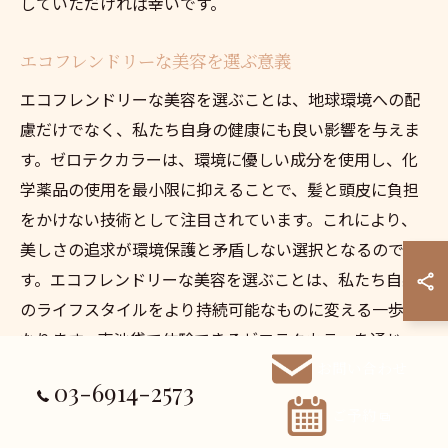
していただければ幸いです。
エコフレンドリーな美容を選ぶ意義
エコフレンドリーな美容を選ぶことは、地球環境への配
慮だけでなく、私たち自身の健康にも良い影響を与えま
す。ゼロテクカラーは、環境に優しい成分を使用し、化
学薬品の使用を最小限に抑えることで、髪と頭皮に負担
をかけない技術として注目されています。これにより、
美しさの追求が環境保護と矛盾しない選択となるので
す。エコフレンドリーな美容を選ぶことは、私たち自身
のライフスタイルをより持続可能なものに変える一歩と
なります。南池袋で体験できるゼロテクカラーを通じ
て、地球に優しい美しさを手に入れ、新たな自分を見つ
お問い合わせ
03-6914-2573
ける喜びを感じてください。次回の記事では、さらに深
ご予約
い美容の選択肢を探求していきますので、ぜひお楽しみ