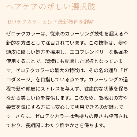
ゼロテクカラーを選ぶ時の注意点
ヘアケアの新しい選択肢
顧客の声から見るゼロテクカラーの実力
ゼロテクカラーとは？最新技術を詳解
頭皮も美しくゼロテクカラーで得る新たな自分
ゼロテクカラーは、従来のカラーリング技術を超える革
ゼロテクカラーと頭皮ケアの新しい関係
新的な方法として注目されています。この技術は、髪や
健康な髪と頭皮を保つために
頭皮に優しい処方を採用し、エコフレンドリーな製品を
自分に合ったゼロテクカラーの選び方
使用することで、環境にも配慮した選択となっていま
頭皮に優しいカラーリングの秘密
す。ゼロテクカラーの最大の特徴は、その名の通り「ゼ
ゼロテクカラーで輝く新たな自分に出会う
ロダメージ」を目指している点です。カラーリングの過
ゼロテクカラーで得られる心のリフレッシ
程で髪や頭皮にストレスを与えず、健康的な状態を保ち
ュ
ながら美しい色を提供します。このため、敏感肌の方や
南池袋でエコフレンドリーなゼロテクカラーを
髪質を気にする方にも安心して利用できるのが魅力で
試す理由
す。さらに、ゼロテクカラーは色持ちの良さも評価され
ており、長期間にわたり鮮やかさを保ちます。
環境に配慮したゼロテクカラーの選び方
南池袋でできるサステナブルな美しさ