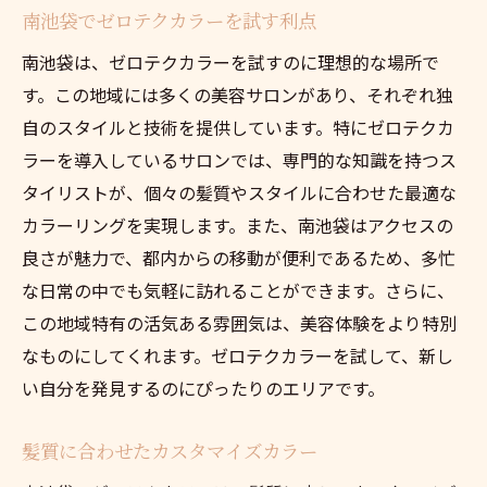
南池袋でゼロテクカラーを試す利点
ゼロテクカラーがもたらすエコロジカルな
南池袋は、ゼロテクカラーを試すのに理想的な場所で
効果
す。この地域には多くの美容サロンがあり、それぞれ独
環境負荷を考慮したカラーリングの重要性
自のスタイルと技術を提供しています。特にゼロテクカ
ゼロテクカラーで地球に優しい美を実現
ラーを導入しているサロンでは、専門的な知識を持つス
南池袋でエコフレンドリーな美容を楽しむ
タイリストが、個々の髪質やスタイルに合わせた最適な
方法
カラーリングを実現します。また、南池袋はアクセスの
ゼロテクカラーがもたらす髪と環境への優しさ
良さが魅力で、都内からの移動が便利であるため、多忙
髪に優しいゼロテクカラーの特徴
な日常の中でも気軽に訪れることができます。さらに、
頭皮と髪を守るゼロテクカラーの成分
この地域特有の活気ある雰囲気は、美容体験をより特別
なものにしてくれます。ゼロテクカラーを試して、新し
ゼロテクカラーが環境に貢献する理由
い自分を発見するのにぴったりのエリアです。
髪と地球にやさしい選択肢としてのゼロテ
クカラー
髪質に合わせたカスタマイズカラー
ゼロテクカラーの持続可能な美しさへの取