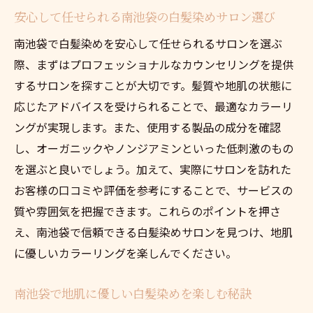
安心して任せられる南池袋の白髪染めサロン選び
特別なケアで地肌に優しい南池袋の白髪染
め体験
南池袋で白髪染めを安心して任せられるサロンを選ぶ
際、まずはプロフェッショナルなカウンセリングを提供
南池袋のサロン特別メニューで地肌に優し
するサロンを探すことが大切です。髪質や地肌の状態に
い白髪染め
応じたアドバイスを受けられることで、最適なカラーリ
地肌に優しい施術を提供する南池袋の特別
ングが実現します。また、使用する製品の成分を確認
サロン
し、オーガニックやノンジアミンといった低刺激のもの
南池袋で地肌に優しい白髪染めを叶えるサ
を選ぶと良いでしょう。加えて、実際にサロンを訪れた
ロンとは
お客様の口コミや評価を参考にすることで、サービスの
南池袋の選ばれたサロンで地肌に優しい白
質や雰囲気を把握できます。これらのポイントを押さ
髪染めを体験
え、南池袋で信頼できる白髪染めサロンを見つけ、地肌
南池袋で体験する、地肌にやさしい白髪染めの
に優しいカラーリングを楽しんでください。
未来
南池袋での地肌にやさしい白髪染めの未来
南池袋で地肌に優しい白髪染めを楽しむ秘訣
予想