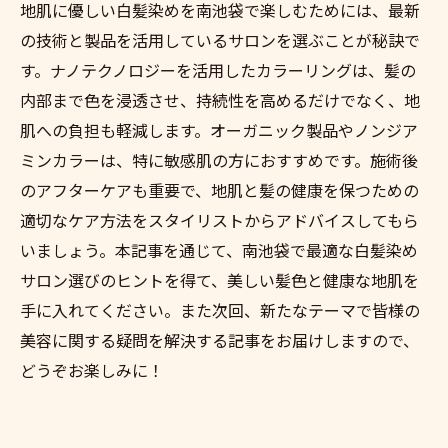
地肌に優しい白髪染めを南池袋で楽しむためには、最新
未来型の地肌に優しい白髪染めができる南
の技術と製品を活用しているサロンを選ぶことが秘訣で
池袋のサロン
す。ナノテクノロジーを活用したカラーリングは、髪の
地肌にやさしい未来の白髪染め技術 in 南池
内部まで色を浸透させ、持続性を高めるだけでなく、地
袋
肌への負担も軽減します。オーガニック製品やノンジア
南池袋で体験する地肌に優しい白髪染めの
ミンカラーは、特に敏感肌の方におすすめです。施術後
進化
のアフターケアも重要で、地肌と髪の健康を保つための
適切なケア方法をスタイリストからアドバイスしてもら
次世代の地肌に優しい白髪染めを南池袋で
いましょう。本記事を通じて、南池袋で最適な白髪染め
体験
サロン選びのヒントを得て、美しい髪色と健康な地肌を
南池袋で迎える地肌に優しい白髪染めの未
手に入れてください。また次回、新たなテーマで皆様の
来
美容に関する疑問を解決する記事をお届けしますので、
白髪染めの新しい可能性を南池袋で発見地肌へ
どうぞお楽しみに！
の配慮も
南池袋で発見する地肌への配慮を考えた新
しい白髪染め