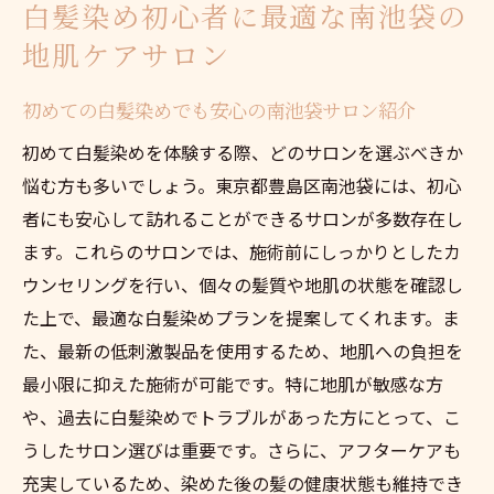
白髪染め初心者に最適な南池袋の
地肌への配慮を重視した南池袋の白髪染め
地肌ケアサロン
の可能性
地肌も喜ぶ白髪染めの新しい形を南池袋で
初めての白髪染めでも安心の南池袋サロン紹介
見つける
初めて白髪染めを体験する際、どのサロンを選ぶべきか
南池袋で地肌への配慮を実感できる白髪染
悩む方も多いでしょう。東京都豊島区南池袋には、初心
めの可能性
者にも安心して訪れることができるサロンが多数存在し
新しい地肌に優しい白髪染め体験を南池袋
ます。これらのサロンでは、施術前にしっかりとしたカ
で発見
ウンセリングを行い、個々の髪質や地肌の状態を確認し
南池袋で地肌に優しい白髪染めの新たな可
た上で、最適な白髪染めプランを提案してくれます。ま
能性を探る
た、最新の低刺激製品を使用するため、地肌への負担を
最小限に抑えた施術が可能です。特に地肌が敏感な方
や、過去に白髪染めでトラブルがあった方にとって、こ
うしたサロン選びは重要です。さらに、アフターケアも
充実しているため、染めた後の髪の健康状態も維持でき