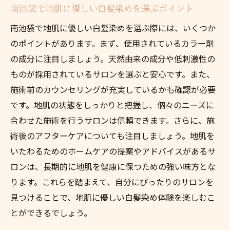
南池袋で地肌に優しい白髪染めを選ぶポイント
南池袋で評判の地肌に優しい白髪染めサロ
南池袋で地肌に優しい白髪染めを選ぶ際には、いくつか
ン紹介
のポイントがあります。まず、使用されているカラー剤
地肌も髪も美しく保つ南池袋の白髪染めス
の成分に注目しましょう。天然由来の成分や低刺激性の
ポット
ものが採用されているサロンを選ぶと安心です。また、
南池袋の人気サロンで地肌に優しい白髪染
施術前のカウンセリングが充実しているかも確認が必要
めを体験
です。地肌の状態をしっかりと把握し、個々のニーズに
髪と地肌の健康を考えた南池袋の白髪染め
合わせた施術を行うサロンは信頼できます。さらに、施
サロン
術後のアフターケアについても注目しましょう。地肌を
南池袋で地肌に優しい白髪染めを受けるな
いたわるためのホームケアの提案やアドバイスがあるサ
らここ
ロンは、長期的に地肌を健康に保つための強い味方とな
地肌に優しい白髪染めを叶える南池袋の特別な
ります。これらを踏まえて、自分にぴったりのサロンを
サロン
見つけることで、地肌に優しい白髪染め体験を楽しむこ
南池袋で地肌に優しい白髪染めを可能にす
とができるでしょう。
る特別なサロン