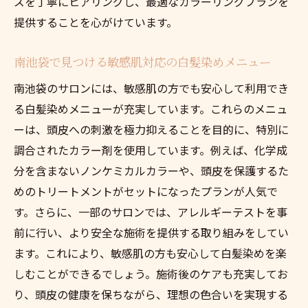
ズを丁寧にヒアリングし、最適なカラーリングプランを
プロフェッショナルによる地肌にやさしい
提供することを心がけています。
白髪染めの秘密
南池袋で見つける敏感肌対応の白髪染めメニュー
南池袋で活躍する地肌に優しい白髪染めの
プロたち
南池袋のサロンには、敏感肌の方でも安心して利用でき
地肌への配慮が深い南池袋の白髪染めプロ
る白髪染めメニューが充実しています。これらのメニュ
フェッショナル
ーは、頭皮への刺激を極力抑えることを目的に、特別に
調合されたカラー剤を使用しています。例えば、化学成
南池袋のサロンが採用する地肌に優しい白
分を含まないノンケミカルカラーや、頭皮を保護するた
髪染めとは
めのトリートメントがセットになったプランが人気で
プロの技術で地肌に優しい白髪染めを南池
す。さらに、一部のサロンでは、アレルギーテストを事
袋で体験
前に行い、より安全な施術を提供する取り組みをしてい
南池袋で見つける地肌に優しい最新の白髪染め
ます。これにより、敏感肌の方も安心して白髪染めを楽
技術
しむことができるでしょう。施術後のケアも充実してお
南池袋のサロンが導入する最新白髪染め技
り、頭皮の健康を保ちながら、理想の色合いを実現する
術