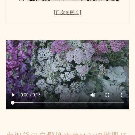
袋のサロンとは
南池袋で見つける敏感肌対応の白髪染めメ
ニュー
地肌の健康を考えた南池袋の白髪染め施術
の魅力
南池袋で地肌に優しい白髪染めを選ぶポイ
ント
安心して任せられる南池袋の白髪染めサロ
ン選び
南池袋で地肌に優しい白髪染めを楽しむ秘
訣
白髪染め初心者に最適な南池袋の地肌ケアサロ
ン
初めての白髪染めでも安心の南池袋サロン