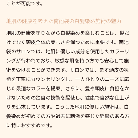
ことが可能です。
地肌に優しい最新技術を持つ南池袋の白髪
染めサロン
地肌の健康を考えた南池袋の白髪染め施術の魅力
南池袋で体験する進化した地肌に優しい白
地肌の健康を守りながら白髪染めを楽しむことは、髪だ
髪染め
けでなく頭皮全体の美しさを保つために重要です。南池
最新技術で地肌を守る南池袋の白髪染めサ
袋のサロンでは、地肌に優しい成分を使用したカラーリ
ロン
ングが行われており、敏感な肌を持つ方でも安心して施
地肌に優しい白髪染めの最新トレンド in 南
術を受けることができます。サロンでは、まず頭皮の状
池袋
態を丁寧にカウンセリングし、一人ひとりのニーズに応
南池袋で最先端の地肌に優しい白髪染めを
じた最適なカラーを提案。さらに、髪や頭皮に負担をか
試す
けないための独自の技術を駆使し、健康で自然な仕上が
りを追求しています。こうした地肌に優しい施術は、白
白髪染めで地肌も髪も美しく南池袋の人気サロ
髪染めが初めての方や過去に刺激を感じた経験のある方
ン探訪
に特におすすめです。
地肌に優しく髪も美しくする南池袋のサロ
ン特集