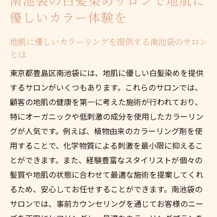
南池袋の白髪染めサロンで地肌に
紹介
優しいカラー体験を
南池袋で地肌ケアを重視した白髪染め体験
地肌に優しいカラーリングを提供する南池袋のサロン
白髪染め初心者向けの南池袋サロンの選び
とは
方
東京都豊島区南池袋には、地肌に優しい白髪染めを提供
地肌に優しい初回白髪染めのポイント in 南
するサロンがいくつもあります。これらのサロンでは、
池袋
顧客の地肌の健康を第一に考えた施術が行われており、
南池袋で白髪染めを始める方必見のサロン
特にオーガニックや低刺激の成分を使用したカラーリン
情報
グが人気です。例えば、植物由来のカラーリング剤を使
白髪染めデビューに最適な南池袋の地肌ケ
用することで、化学物質による刺激を最小限に抑えるこ
アサロン
とができます。また、経験豊富なスタイリストが個々の
地肌に優しい白髪染めを実現する南池袋のプロ
髪質や地肌の状態に合わせて最適な施術を提案してくれ
フェッショナル
るため、安心してお任せすることができます。南池袋の
南池袋のプロが提供する地肌に優しい白髪
サロンでは、事前カウンセリングを通じてお客様のニー
染め技術