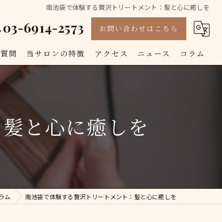
南池袋で体験する贅沢トリートメント：髪と心に癒しを
03-6914-2573
お問い合わせはこちら
る質問
当サロンの特徴
アクセス
ニュース
コラム
カット
カラー
：髪と心に癒しを
白髪染め
トリートメント
縮毛矯正
ラム
南池袋で体験する贅沢トリートメント：髪と心に癒しを