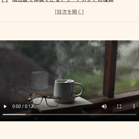
トリートメントの効果を最大化する方法
髪に与えるトリートメントの栄養成分
心への影響：トリートメントがもたらすリラックス
南池袋のサロンでトリートメントを選ぶポイント
髪と心を同時に癒す南池袋のトリートメント体験談
実際にトリートメントを受けた方の声
トリートメント後の変化と満足度
南池袋のサロンでの特別な体験
トリートメントがもたらす心の安らぎ
癒しの時間を提供する施術内容とは
体験談から見る理想的なトリートメントの選び方
専門スタイリストによる個別プランで髪をいたわる