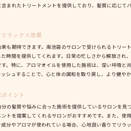
に含まれたトリートメントを提供しており、髪質に応じて
髪に優しいサロンの見極め方
豊島区南池袋でのトリートメントで新たな美しさを発見
新たな美しさを引き出すトリートメントの力
すリラックス効果
南池袋で体験する新しい髪のスタイル
トリートメントを通じた自己発見のプロセス
効果も期待できます。南池袋のサロンで受けられるトリー
した時間を提供してくれます。日常の忙しさから解放され
髪の美しさを際立たせる最新技術
です。特に、アロマオイルを使用した施術は、深い呼吸と
南池袋で人気のビューティートレンド
レッシュすることで、心と体の調和を取り戻し、より健や
トリートメントにより引き出される自信
南池袋でトリートメントを受けることで得られる心の癒
ぶポイント
心の癒しをもたらすトリートメントの秘密
自分の髪質や悩みに合った施術を提供しているサロンを見
南池袋のサロンが提供する癒しの空間
メントを提案してくれるサロンがおすすめです。また、使
トリートメントが心に与えるリラクゼーション効果
ク成分やアロマが使われている場合、心地良い香りでリラ
髪の健康がもたらす心の安定