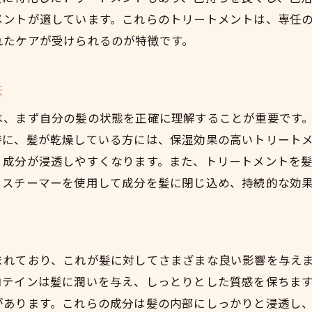
心身リラックスを追求する南池袋のトリートメント
メントが適しています。これらのトリートメントは、専任
リラックスを提供する施術の仕組み
れたケアが受けられるのが特徴です。
心身のバランスを整えるトリートメント
南池袋で癒しを求める理由
法
ストレス解消に効果的なトリートメント
は、まず自分の髪の状態を正確に理解することが重要です
リラクゼーションを重視したサロンの特徴
特に、髪が乾燥している方には、保湿効果の高いトリート
トリートメントによる心身のリフレッシュ法
、成分が浸透しやすくなります。また、トリートメントを
高品質ケアで髪に潤いを与える南池袋のサロンの選び方
、スチーマーを使用して成分を髪に閉じ込め、持続的な効
高品質トリートメントを提供するサロンの条件
髪に潤いを与える成分とその効果
南池袋で評判の高いサロンの特徴
まれており、これが髪に対してさまざまな良い影響を与え
選び方のポイント：口コミと実績
ロテインは髪に潤いを与え、しっとりとした質感を保ちま
サロン選びで確認すべきサービス内容
があります。これらの成分は髪の内部にしっかりと浸透し