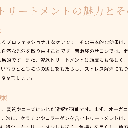
個々の髪質に合わせたカスタマイズプラン
トリートメントの魅力とそ
専門スタイリストによるプロの提案
髪をいたわるための個別ケアとは
は
トリートメントにおけるスタイリストの役割
髪質改善を目指す具体的な施術内容
えるプロフェッショナルなケアです。その基本的な効果は
と自然な光沢を取り戻すことです。南池袋のサロンでは、
プロの目から見た髪の健康状態の診断
効果的です。また、贅沢トリートメントは頭皮にも優しく
日常に輝きを与える南池袋のトリートメント事情
よい香りとともに心の癒しをもたらし、ストレス解消にも
日常生活に取り入れるトリートメントの利点
くなるでしょう。
南池袋のトリートメント最新トレンド
ヘアケアと心のバランスを保つ方法
種類
トリートメントによる日常の変化
れ、髪質やニーズに応じた選択が可能です。まず、オーガ
南池袋で人気のトリートメントメニュー
す。次に、ケラチンやコラーゲンを含むトリートメントは
日常に輝きを取り戻すためのサロン選び
髪に特化したトリートメントもあり、色持ちを良くし、色