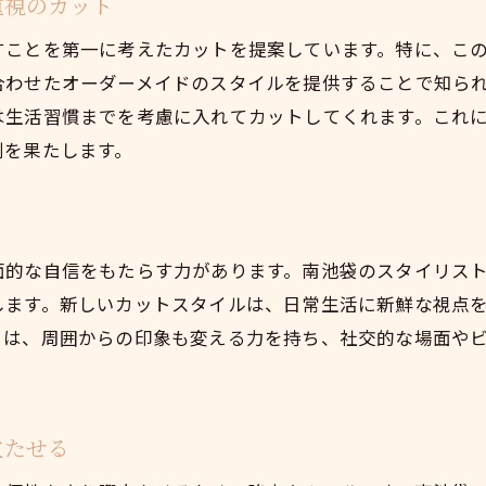
重視のカット
トレンドカットで新鮮な風を取り入れる方法
すことを第一に考えたカットを提案しています。特に、こ
流行カットで周囲との差をつける方法
合わせたオーダーメイドのスタイルを提供することで知ら
トレンドカットを取り入れるためのヒント
は生活習慣までを考慮に入れてカットしてくれます。これ
スタイリストのおすすめ！トレンドカットの選び方
割を果たします。
トレンドカットで新しい自分を見つける
カットで季節感を取り入れるテクニック
トレンドカットで日常に変化を
面的な自信をもたらす力があります。南池袋のスタイリス
豊島区南池袋で人気のカット技術の魅力とは
します。新しいカットスタイルは、日常生活に新鮮な視点
南池袋のカット技術が人気の理由
トは、周囲からの印象も変える力を持ち、社交的な場面や
注目のカット技術とその効果
スタイリストが語る、カット技術の裏側
南池袋で体験できる先端カット技術
立たせる
カット技術で変わる印象の違い