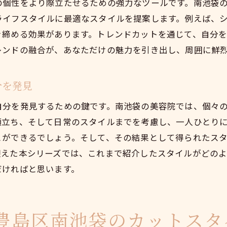
の個性をより際立たせるための強力なツールです。南池袋
人気のカット技術がもたらす満足感
ライフスタイルに最適なスタイルを提案します。例えば、
南池袋で一歩先行くカットを体験しよう
き締める効果があります。トレンドカットを通じて、自分
南池袋で最先端のカットを体験する方法
レンドの融合が、あなただけの魅力を引き出し、周囲に鮮
スタイリストの手がける最先端カット
一歩先のカットで個性を磨く
分を発見
南池袋で未来の自分を見つけるカット
自分を発見するための鍵です。南池袋の美容院では、個々
最新トレンドを感じるカット体験
顔立ち、そして日常のスタイルまでを考慮し、一人ひとり
スタイリストが導く、あなたにぴったりのカット
とができるでしょう。そして、その結果として得られたス
カットスタイルで日常に新しさをプラスする豊島区南池
迎えた本シリーズでは、これまで紹介したスタイルがどの
だければと思います。
日常に新しいエネルギーを与えるカット
南池袋で見つける、新しい自分のスタイル
カットで変える日常の印象
豊島区南池袋のカットスタ
日常に刺激を与えるカットスタイルの選び方