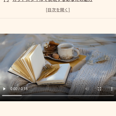
南池袋のスタイリストが提案する個性重視のカット
カット技術がもたらす自信と変化
トレンドを意識したカットが個性を際立たせる
カスタマイズされたカットで新しい自分を発見
トレンドを先取り！豊島区南池袋のカットスタイル最前
今季注目のトレンドカットとは？
流行のカットスタイルを体験するメリット
最新トレンドを取り入れたカットの提案
スタイリストが選ぶ、注目のトレンドカット
南池袋でしか味わえないカットスタイルの魅力
トレンドを先取りするカットで新しい自分に
南池袋でのカット体験が新しい自分を発見させる理由