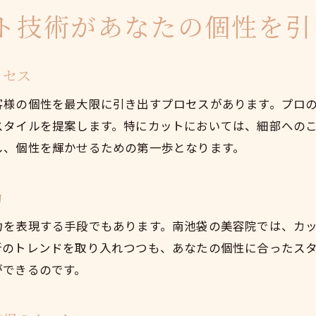
カット体験がもたらす自己変革の力
ト技術があなたの個性を引
南池袋でのカットがもたらす新鮮な感動
カットを通じて得られる新しい視点
ロセス
スタイルチェンジが生活に与えるポジティブな影響
カット体験で発見する自分の新たな一面
客様の個性を最大限に引き出すプロセスがあります。プロ
スタイルを提案します。特にカットにおいては、細部への
個性を引き出すカットがもたらす自己変革
し、個性を輝かせるための第一歩となります。
忙しい日常に変化を与える南池袋のカットスタイル
手軽にイメージチェンジできるカット提案
力
スタイルチェンジで日常に新しい風を
南池袋のカットで日常をアップデート
力を表現する手段でもあります。南池袋の美容院では、カ
新のトレンドを取り入れつつも、あなたの個性に合ったス
忙しい人のためのおすすめカットスタイル
ができるのです。
カット一つで日常を華やかにする秘訣
南池袋で見つけるライフスタイルに合ったカット