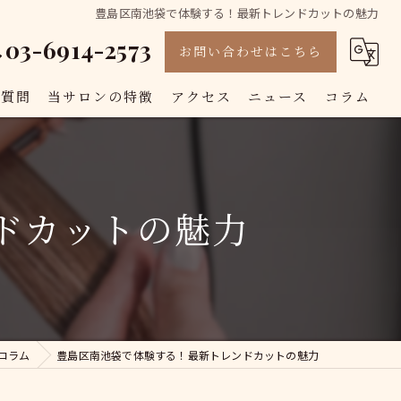
豊島区南池袋で体験する！最新トレンドカットの魅力
03-6914-2573
お問い合わせはこちら
る質問
当サロンの特徴
アクセス
ニュース
コラム
カット
カラー
ドカットの魅力
白髪染め
トリートメント
縮毛矯正
コラム
豊島区南池袋で体験する！最新トレンドカットの魅力