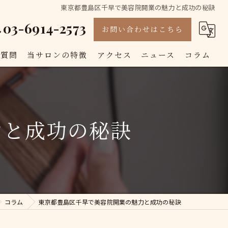
東京都豊島区千早で美容院開業の魅力と成功の秘訣
03-6914-2573
お問い合わせはこちら
る質問
当サロンの特徴
アクセス
ニュース
コラム
カット
カラー
力と成功の秘訣
白髪染め
トリートメント
縮毛矯正
コラム
東京都豊島区千早で美容院開業の魅力と成功の秘訣