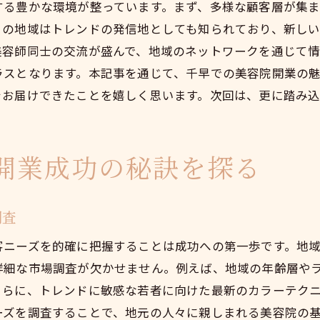
顧客の期待を超えるテクニックの習得
する豊かな環境が整っています。まず、多様な顧客層が集
スタッフ間の技術共有とチームワーク向上
この地域はトレンドの発信地としても知られており、新し
美容師同士の交流が盛んで、地域のネットワークを通じて
最新の施術技術を取り入れるための投資
ラスとなります。本記事を通じて、千早での美容院開業の
顧客の声を反映した技術改善の方法
をお届けできたことを嬉しく思います。次回は、更に踏み
地元の美容専門学校との連携活用
美容院開業を豊島区千早で成功させるための空間作り
リラックスできるサロンインテリアの提案
開業成功の秘訣を探る
心地よい音楽と香りの演出方法
プライベート感を重視した空間レイアウト
調査
清潔感あふれる店舗維持の重要性
客ニーズを的確に把握することは成功への第一歩です。地
顧客体験を高めるための設備投資
詳細な市場調査が欠かせません。例えば、地域の年齢層や
地域特性を反映したデザインコンセプト
さらに、トレンドに敏感な若者に向けた最新のカラーテク
ーズを調査することで、地元の人々に親しまれる美容院の