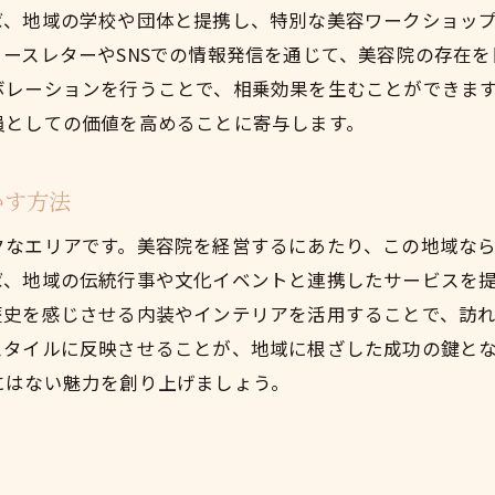
ば、地域の学校や団体と提携し、特別な美容ワークショッ
口コミを促すためのサービスの提供
ースレターやSNSでの情報発信を通じて、美容院の存在
リピーターを増やすための施策
ボレーションを行うことで、相乗効果を生むことができま
オンラインプレゼンスを強化するメリット
員としての価値を高めることに寄与します。
美容院開業で千早地域のトレンドを先取りする方法
最新の美容トレンドを学べるセミナーの活用
かす方法
地元のイベントに参加して流行をキャッチ
クなエリアです。美容院を経営するにあたり、この地域な
SNSでの最新情報発信とフォローアップ
ば、地域の伝統行事や文化イベントと連携したサービスを
トレンド分析によるサービス改善の実践
歴史を感じさせる内装やインテリアを活用することで、訪
現地調査による新規顧客ニーズの把握
スタイルに反映させることが、地域に根ざした成功の鍵と
にはない魅力を創り上げましょう。
美容業界の最新技術を取り入れる方法
東京都豊島区千早で美容院を開業するための技術力強
技術向上のための講習会参加の意義