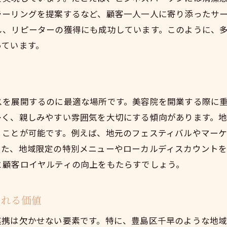
千早の特性を活かした店舗コンセプトの作り方
ラーリングを提案するなど、顧客一人一人に寄り添ったサ
し、リピーターの獲得にも成功しています。このように、
地元の流行を取り入れることの重要性
っています。
豊島区千早で美容院を開業する際の注意点
法令遵守と各種許認可の取得手続き
見
競合店舗との差別化を図るための市場分析
スを展開するのに最適な場所です。美容院を開業する際に
人材募集と育成におけるポイント
多く、親しみやすい雰囲気を大切にする傾向があります。
長期的な経営を見据えた資金計画の策定
くことが可能です。例えば、地元のフェスティバルやマー
地域特有のリスクを回避する方法
また、地域限定の特別メニューやローカルディスカウント
顧客トラブルを防ぐための対応策
と顧客ロイヤルティの向上をもたらすでしょう。
東京都豊島区千早で顧客を惹きつける美容院戦略
ターゲット層に響くプロモーションの工夫
まれる価値
顧客が求めるトレンドを常に把握する方法
連携は欠かせない要素です。特に、豊島区千早のような地
予約システムを活用した利便性の向上