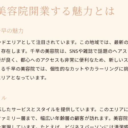
美容師としての成長を促す千早の環境
美容院開業する魅力とは
千早地域での美容院開業成功の秘訣を探る
顧客ニーズを的確に捉えるための市場調査
千早の魅力
独自のサービスを打ち出す差別化戦略
ンドエリアとして注目されています。この地域では、最新
顧客満足度を高めるためのコミュニケーション術
存在します。千早の美容院は、SNSや雑誌で話題のヘア
地域密着型のプロモーション活動の実施
便が良く、都心へのアクセスも非常に便利なため、新しい
地域イベントを活用した集客方法の提案
きる千早の美容院では、個性的なカットやカラーリングに
フィードバックを活用したサービス改善
エリアとなっています。
美容院開業を東京都豊島区千早で考える利点
アクセス良好な立地がもたらす集客力
イル
地域のブランド力がもたらすビジネスチャンス
応したサービスとスタイルを提供しています。このエリア
地元住民との関係構築がもたらす安定的な顧客基
ファミリー層まで、幅広い年齢層の顧客が訪れます。美容
地域経済の活性化に寄与するビジネスモデル
を実現しています。たとえば、ビジネスパーソンには清潔