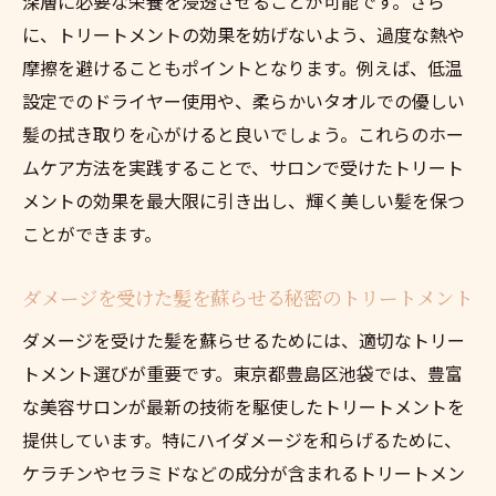
深層に必要な栄養を浸透させることが可能です。さら
個別対応で持続する髪の輝きを手に入れる
に、トリートメントの効果を妨げないよう、過度な熱や
プロが教えるカスタマイズケアの秘訣
摩擦を避けることもポイントとなります。例えば、低温
池袋発のオーダーメイドトリートメントを
設定でのドライヤー使用や、柔らかいタオルでの優しい
体感
髪の拭き取りを心がけると良いでしょう。これらのホー
池袋で叶えるホームケアトリートメントの秘訣
ムケア方法を実践することで、サロンで受けたトリート
自宅でのケアを充実させるための製品選び
メントの効果を最大限に引き出し、輝く美しい髪を保つ
美容師がすすめるホームケアの裏技とは
ことができます。
池袋のサロンで学ぶホームケアの基礎知識
ダメージを受けた髪を蘇らせる秘密のトリートメント
プロのテクニックを活かしたDIYトリートメ
ント
ダメージを受けた髪を蘇らせるためには、適切なトリー
トメント選びが重要です。東京都豊島区池袋では、豊富
池袋で手に入るトリートメントキットの活
な美容サロンが最新の技術を駆使したトリートメントを
用法
提供しています。特にハイダメージを和らげるために、
ホームケアで美しい髪を実現するための習
ケラチンやセラミドなどの成分が含まれるトリートメン
慣