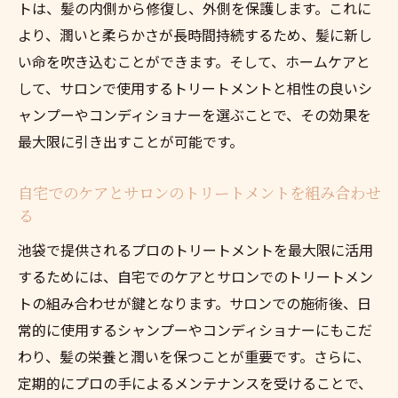
トは、髪の内側から修復し、外側を保護します。これに
髪に新しい命を与える池袋のトリートメント
より、潤いと柔らかさが長時間持続するため、髪に新し
トリートメントで甦る髪の生命力
い命を吹き込むことができます。そして、ホームケアと
ダメージを修復する革新的な技術の紹介
して、サロンで使用するトリートメントと相性の良いシ
プロの施術で髪に宿る新たなツヤと健康
ャンプーやコンディショナーを選ぶことで、その効果を
成分の秘密を知って選ぶトリートメント
最大限に引き出すことが可能です。
池袋の美容サロンで受ける最新の施術法
自宅でのケアとサロンのトリートメントを組み合わせ
髪に必要な栄養を与えるトリートメント
る
豊島区池袋で探す理想のホームケアトリートメ
池袋で提供されるプロのトリートメントを最大限に活用
ント
するためには、自宅でのケアとサロンでのトリートメン
池袋で話題のホームケアトリートメントを
トの組み合わせが鍵となります。サロンでの施術後、日
探す
常的に使用するシャンプーやコンディショナーにもこだ
自宅でできる理想のケア方法を確立する
わり、髪の栄養と潤いを保つことが重要です。さらに、
池袋の美容サロンが推薦するホームケア製
定期的にプロの手によるメンテナンスを受けることで、