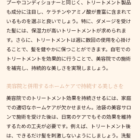
プーやコンディショナーと同じく、トリートメント製品
チ
も成分に注目し、ケラチンやアミノ酸が豊富に含まれて
健康な髪のために避けるべき日常の習慣
いるものを選ぶと良いでしょう。特に、ダメージを受け
池袋で見つけるナチュラルなトリートメン
た髪には、保湿力が高いトリートメントが求められま
トの選択肢
す。さらに、トリートメントは週に数回の使用を心掛け
専門家が教えるトリートメントで髪を守る
ることで、髪を健やかに保つことができます。自宅での
方法
トリートメントを効果的に行うことで、美容院での施術
を補完し、持続的な美しさを実現しましょう。
髪の内と外からケアする完全トリートメン
トガイド
美容院と併用するホームケアで持続する美しさを
髪質別に選ぶ池袋で人気のトリートメント
美容院でのトリートメント効果を持続させるには、家庭
池袋の美容サロンで体験する最新トリートメン
での適切なホームケアが欠かせません。池袋の美容サロ
ト
ンで施術を受けた後は、日常のケアでもその効果を維持
最新技術を駆使した池袋のサロンでの施術
するための工夫が必要です。例えば、トリートメント後
紹介
は、できるだけ髪を刺激しないようにしましょう。洗髪
トレンドのトリートメント技術で健康な髪