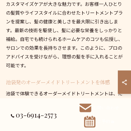
カスタマイズケアが大きな魅力です。お客様一人ひとり
の髪質やライフスタイルに合わせたトリートメントプラ
ンを提案し、髪の健康と美しさを最大限に引き出しま
す。最新の技術を駆使し、髪に必要な栄養をしっかりと
補給。自宅でも続けられるホームケアのコツも伝授し、
サロンでの効果を長持ちさせます。このように、プロの
アドバイスを受けながら、理想の髪を手に入れることが
可能です。
池袋発のオーダーメイドトリートメントを体感
池袋で体験できるオーダーメイドトリートメントは、た
だの施術以上の価値を提供します。髪の悩みや願望に応
お問い合わせ
じたパーソナライズされたケアを受けることで、髪に輝
03-6914-2573
きを取り戻し、自信を持って日常を過ごせます。特に、
ご予約
髪のダメージが気になる方には、深層から修復するトリ