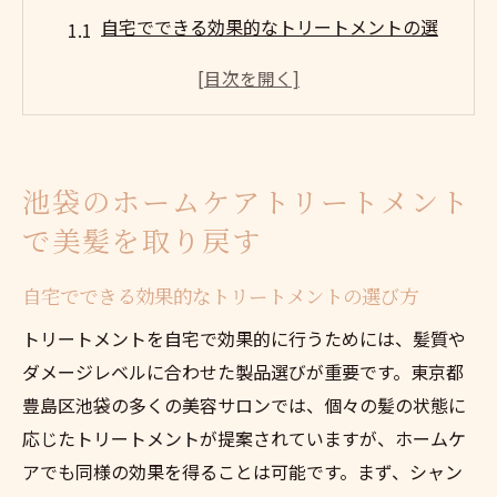
自宅でできる効果的なトリートメントの選
び方
美容院と併用するホームケアで持続する美
しさを
プロがおすすめする池袋で手に入るトリー
池袋のホームケアトリートメント
トメント
で美髪を取り戻す
トリートメントの効果を最大化するホーム
ケア方法
自宅でできる効果的なトリートメントの選び方
ダメージを受けた髪を蘇らせる秘密のトリ
トリートメントを自宅で効果的に行うためには、髪質や
ートメント
ダメージレベルに合わせた製品選びが重要です。東京都
自宅でのケアとサロンのトリートメントを
豊島区池袋の多くの美容サロンでは、個々の髪の状態に
組み合わせる
応じたトリートメントが提案されていますが、ホームケ
髪の健康を守る池袋のトリートメント法
アでも同様の効果を得ることは可能です。まず、シャン
髪の健康を維持するためのベストアプロー