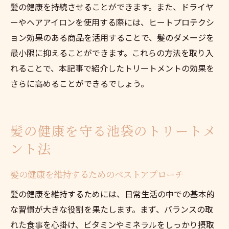
品
髪の健康を持続させることができます。また、ドライヤ
髪質に最適なホームケアの見つけ方
ーやヘアアイロンを使用する際には、ヒートプロテクシ
池袋で手に入るトリートメントアイテム活
ョン効果のある商品を活用することで、髪のダメージを
用法
最小限に抑えることができます。これらの方法を取り入
サロンとホームケアを組み合わせた総合プ
れることで、本記事で紹介したトリートメントの効果を
ラン
さらに高めることができるでしょう。
髪の健康を守る池袋のトリートメ
ント法
髪の健康を維持するためのベストアプローチ
髪の健康を維持するためには、日常生活の中での基本的
な習慣が大きな役割を果たします。まず、バランスの取
れた食事を心掛け、ビタミンやミネラルをしっかり摂取