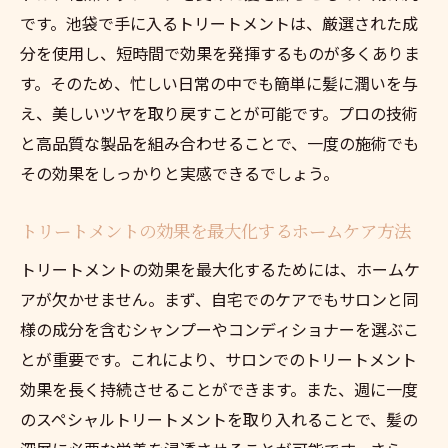
です。池袋で手に入るトリートメントは、厳選された成
仕事終わりに立ち寄れる癒しのトリートメ
分を使用し、短時間で効果を発揮するものが多くありま
ントサロン
す。そのため、忙しい日常の中でも簡単に髪に潤いを与
髪と心のリフレッシュを一度に叶える方法
え、美しいツヤを取り戻すことが可能です。プロの技術
ライフスタイルに合わせたトリートメント
と高品質な製品を組み合わせることで、一度の施術でも
の選び方
その効果をしっかりと実感できるでしょう。
池袋で癒される特別なトリートメント体験
パーソナライズされたケアで髪に輝きを池袋発
トリートメントの効果を最大化するホームケア方法
あなたのためにカスタマイズされたトリー
トリートメントの効果を最大化するためには、ホームケ
トメント法
アが欠かせません。まず、自宅でのケアでもサロンと同
池袋サロンで受けるパーソナライズケアの
様の成分を含むシャンプーやコンディショナーを選ぶこ
特徴
とが重要です。これにより、サロンでのトリートメント
効果を長く持続させることができます。また、週に一度
髪質に合わせた特別なトリートメントプラ
のスペシャルトリートメントを取り入れることで、髪の
ン