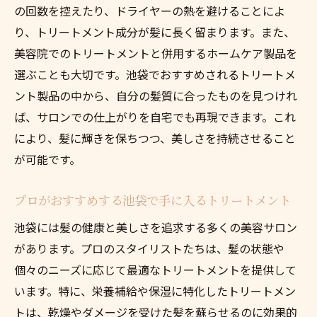
の回数を控えたり、ドライヤーの熱を避けることによ
を手に入れる
り、トリートメント成分が髪に長く留まります。また、
池袋サロンで体感する革新的なトリートメ
美容院でのトリートメントと併用するホームケア製品を
ントの魅力
選ぶことも大切です。池袋でおすすめされるトリートメ
新しい命を吹き込むトリートメント体験の
ント製品の中から、自分の髪質に合ったものを見つけれ
すすめ
ば、サロンでの仕上がりを自宅でも再現できます。これ
サロンでの体験を活かしたホームケアのポ
により、髪に輝きを保ちつつ、美しさを持続させること
イント
が可能です。
髪に優しい最新トリートメントを試そう
プロがおすすめする池袋で手に入るトリートメント
忙しい日常に癒しを池袋で見つけるトリートメ
ント
池袋には髪の健康と美しさを追求する多くの美容サロン
があります。プロのスタイリストたちは、髪の状態や
池袋で忙しい人におすすめの隠れ家トリー
個々のニーズに応じて最適なトリートメントを提供して
トメント
います。特に、栄養補給や保湿に特化したトリートメン
日常のストレスを癒すリラックス効果のあ
トは、乾燥やダメージを受けた髪を蘇らせるのに効果的
るケア