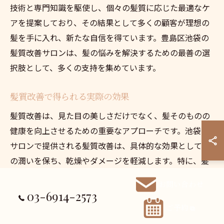
技術と専門知識を駆使し、個々の髪質に応じた最適なケ
アを提案しており、その結果として多くの顧客が理想の
髪を手に入れ、新たな自信を得ています。豊島区池袋の
髪質改善サロンは、髪の悩みを解決するための最善の選
択肢として、多くの支持を集めています。
髪質改善で得られる実際の効果
髪質改善は、見た目の美しさだけでなく、髪そのものの
健康を向上させるための重要なアプローチです。池袋の
サロンで提供される髪質改善は、具体的な効果として髪
の潤いを保ち、乾燥やダメージを軽減します。特に、髪
に栄養を与える成分を含むトリートメントは、髪のハリ
お問い合わせ
やコシを回復させ、スタイリングがしやすくなるのが特
03-6914-2573
徴です。また、頭皮の健康も促進されるため、薄毛の予
ご予約
防や健康的な髪の育成にも寄与します。これらの効果を