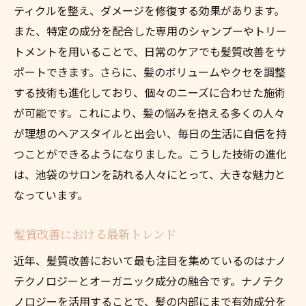
髪の健康を維持するためのテクニック
ティクルを整え、ダメージを修復する効果があります。
池袋で人気のヘアケアテクニック紹介
また、特定の成分を配合した専用のシャンプーやトリー
髪質改善に役立つ具体的なケア方法
トメントを用いることで、日常のケアでも髪質改善をサ
未来の髪質改善を体験する方法
ポートできます。さらに、髪のボリュームやクセを調整
する技術も進化しており、個々のニーズに合わせた施術
池袋で髪に新しい命を吹き込む最新の髪質改善
が可能です。これにより、髪の悩みを抱える多くの人々
事例
が理想のヘアスタイルと出会い、毎日の生活に自信を持
成功事例から学ぶ髪質改善の秘訣
つことができるようになりました。こうした技術の進化
池袋で変身を遂げた髪のビフォーアフター
は、池袋のサロンを訪れる人々にとって、大きな魅力と
最先端技術による髪質改善の事例紹介
なっています。
池袋のサロンが手がけた驚きの変化
髪質改善で得られる実際の効果
髪質改善における最新トレンド
最新事例から見る髪質改善の可能性
近年、髪質改善において最も注目を集めているのはナノ
理想のヘアスタイルを追求する池袋での髪質改
テクノロジーとオーガニック成分の融合です。ナノテク
善の流れ
ノロジーを活用することで、髪の内部にまで有効成分を