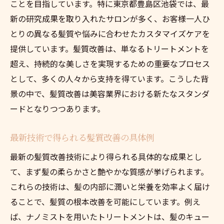
ことを目指しています。特に東京都豊島区池袋では、最
髪質改善のためのサロン選びのコツ
新の研究成果を取り入れたサロンが多く、お客様一人ひ
忙しい日常でも可能な髪質改善池袋の最新アプ
とりの異なる髪質や悩みに合わせたカスタマイズケアを
ローチを紹介
提供しています。髪質改善は、単なるトリートメントを
時間をかけずにできる髪質改善法
超え、持続的な美しさを実現するための重要なプロセス
池袋で人気の時短ヘアケア商品
として、多くの人々から支持を得ています。こうした背
日常生活で取り入れられる髪質改善の習慣
景の中で、髪質改善は美容業界における新たなスタンダ
忙しい方におすすめの髪質改善サロン
ードとなりつつあります。
池袋での短時間施術メニューの魅力
最新技術で得られる髪質改善の具体例
効率的に髪質改善するためのポイント
最新の髪質改善技術により得られる具体的な成果とし
髪質改善の秘訣東京都豊島区で体験する最新ケ
て、まず髪の柔らかさと艶やかな質感が挙げられます。
アテクニック
これらの技術は、髪の内部に潤いと栄養を効率よく届け
髪質改善を成功させる秘訣
ることで、髪質の根本改善を可能にしています。例え
豊島区で体験できる最新のケア方法
ば、ナノミストを用いたトリートメントは、髪のキュー