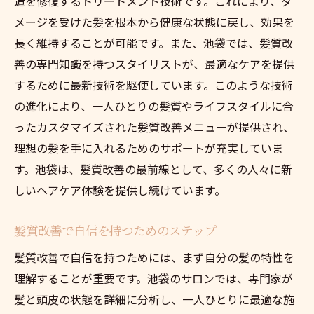
造を修復するトリートメント技術です。これにより、ダ
最新技術で感じる髪質改善のメリット
メージを受けた髪を根本から健康な状態に戻し、効果を
豊島区での髪質改善技術の進化
長く維持することが可能です。また、池袋では、髪質改
髪質改善で印象チェンジを図る方法
善の専門知識を持つスタイリストが、最適なケアを提供
髪質改善で美しい髪を手に入れる池袋の最新情
するために最新技術を駆使しています。このような技術
報をお届け
の進化により、一人ひとりの髪質やライフスタイルに合
池袋で体験する最新の髪質改善情報
ったカスタマイズされた髪質改善メニューが提供され、
美しい髪を手に入れるための最新技術
理想の髪を手に入れるためのサポートが充実していま
池袋で注目の髪質改善サービス
す。池袋は、髪質改善の最前線として、多くの人々に新
髪質改善に役立つ最新のニュース
しいヘアケア体験を提供し続けています。
美髪を手にするための最新アプローチ
髪質改善で自信を持つためのステップ
池袋発の最新髪質改善トレンド
髪質改善で自信を持つためには、まず自分の髪の特性を
理解することが重要です。池袋のサロンでは、専門家が
髪と頭皮の状態を詳細に分析し、一人ひとりに最適な施