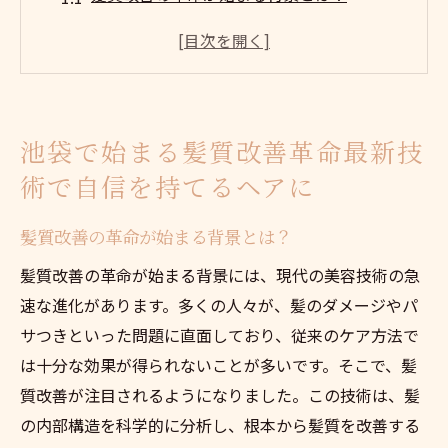
最新技術で得られる髪質改善の具体例
髪質改善における最新トレンド
池袋で利用できる最新の髪質改善技術
髪質改善で自信を持つためのステップ
池袋で始まる髪質改善革命最新技
技術進化がもたらす髪質改善の未来
術で自信を持てるヘアに
豊島区の髪質改善専門家が教える理想の髪を手
に入れる方法
髪質改善の革命が始まる背景とは？
専門家が推奨する髪質改善の基本
髪質改善の革命が始まる背景には、現代の美容技術の急
理想の髪を手に入れるためのプロのアドバ
速な進化があります。多くの人々が、髪のダメージやパ
イス
サつきといった問題に直面しており、従来のケア方法で
髪質改善に必要な日常のケア法
は十分な効果が得られないことが多いです。そこで、髪
豊島区の専門家が選ぶ髪質改善の最新製品
質改善が注目されるようになりました。この技術は、髪
の内部構造を科学的に分析し、根本から髪質を改善する
プロが教える髪質改善の成功体験