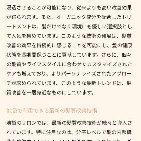
髪質改善による理想のヘアスタイル実現ま
浸透させることが可能になり、従来よりも高い改善効果
でのステップ
が得られます。また、オーガニック成分を配合したトリ
ートメントは、髪だけでなく環境にも優しい選択肢とし
池袋での髪質改善プロセスの紹介
て人気を集めています。このような技術の発展は、髪質
お客様の声から見る髪質改善の効果
改善の効果を持続的に感じることを可能にし、髪の健康
池袋での髪質改善施術の流れ
状態を長期間保つことに貢献しています。さらに、個々
理想の髪を追求するための準備
の髪質やライフスタイルに合わせたカスタマイズされた
髪質改善で理想のスタイルを手に入れる方
ケアも増えており、よりパーソナライズされたアプロー
法
チが求められています。このような最新トレンドは、髪
豊島区で注目の髪質改善技術があなたの印象を
質改善を一層身近なものにしています。
変える
髪質改善技術がもたらす印象の変化
池袋で利用できる最新の髪質改善技術
豊島区で注目される最新の技術とは？
池袋のサロンでは、最新の髪質改善技術が続々と導入さ
あなたの印象を劇的に変える髪質改善
れています。特に注目なのは、分子レベルで髪の内部構