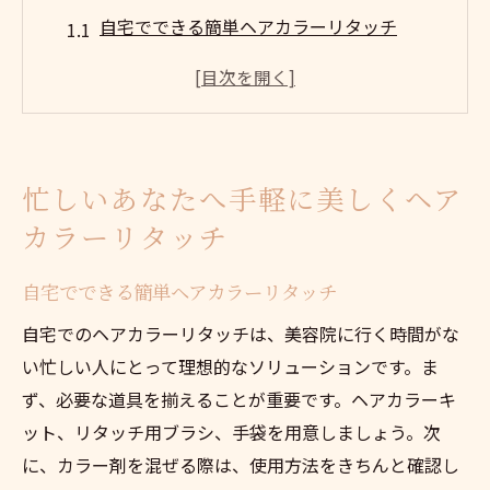
自宅でできる簡単ヘアカラーリタッチ
忙しい朝でもできるヘアカラーリタッチ
必要な道具と準備
手軽にできるリタッチ方法
始める前に知っておくべきポイント
忙しいあなたへ手軽に美しくヘア
自宅でのヘアカラーの持ちを良くするコツ
カラーリタッチ
簡単テクでヘアカラーを維持する方法
毎日のケアでカラーを長持ちさせる
自宅でできる簡単ヘアカラーリタッチ
シャンプーとコンディショナーの選び方
自宅でのヘアカラーリタッチは、美容院に行く時間がな
カラートリートメントの活用法
い忙しい人にとって理想的なソリューションです。ま
髪のダメージを防ぐヘアケア法
ず、必要な道具を揃えることが重要です。ヘアカラーキ
ット、リタッチ用ブラシ、手袋を用意しましょう。次
紫外線対策とヘアカラー保護
に、カラー剤を混ぜる際は、使用方法をきちんと確認し
カラーメンテナンスのためのプロダクト選