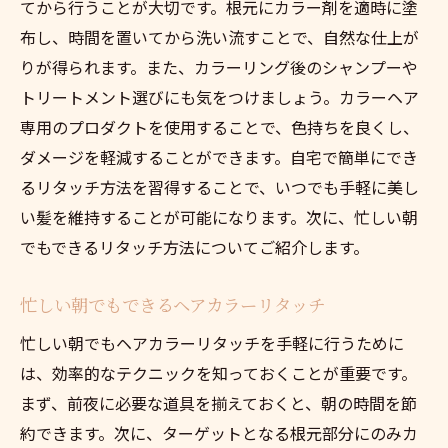
てから行うことが大切です。根元にカラー剤を適時に塗
び
布し、時間を置いてから洗い流すことで、自然な仕上が
プロが教える時短ヘアカラーリタッチ術
りが得られます。また、カラーリング後のシャンプーや
プロが推奨するリタッチアイテム
トリートメント選びにも気をつけましょう。カラーヘア
カラーリタッチのタイミングと頻度
専用のプロダクトを使用することで、色持ちを良くし、
素早く仕上げるためのステップ
ダメージを軽減することができます。自宅で簡単にでき
根元リタッチのプロのコツ
るリタッチ方法を習得することで、いつでも手軽に美し
い髪を維持することが可能になります。次に、忙しい朝
自分でできるサロン級のカラーリタッチ
でもできるリタッチ方法についてご紹介します。
時短リタッチに最適な商品
忙しい日々でも可能なヘアカラーリタッチ術
忙しい朝でもできるヘアカラーリタッチ
仕事と家庭の両立に最適なリタッチ方法
忙しい朝でもヘアカラーリタッチを手軽に行うために
短時間で仕上げるリタッチテク
は、効率的なテクニックを知っておくことが重要です。
忙しい朝のリタッチルーチン
まず、前夜に必要な道具を揃えておくと、朝の時間を節
夜のリラックスタイムにリタッチ
約できます。次に、ターゲットとなる根元部分にのみカ