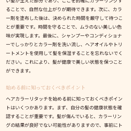
い髪が生えた部分であり、ここを的確にカラーリングす
短時間で完了するリタッチ法
ることで、自然な仕上がりが期待できます。次に、カラ
プロが教える時短リタッチのコツ
ー剤を塗布した後は、決められた時間を厳守して待つこ
朝の忙しい時間でもできるリタッチ
とが重要です。時間を守ることで、ムラのない美しい色
リタッチ後のケアで長持ちさせる
味が実現します。最後に、シャンプーやコンディショナ
ーでしっかりとカラー剤を洗い流し、ヘアオイルやトリ
効率的なリタッチのための準備
ートメントを使用して髪を保湿することを忘れないでく
時間を有効に使うリタッチテクニック
ださい。これにより、髪が健康で美しい状態を保つこと
ができます。
始める前に知っておくべきポイント
ヘアカラーリタッチを始める前に知っておくべきポイン
トはいくつかあります。まず、自分の髪の健康状態を確
認することが重要です。髪が傷んでいると、カラーリン
グの結果が良好でない可能性がありますので、事前にト