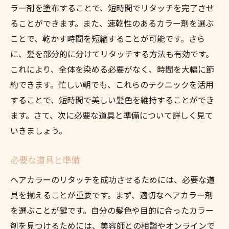
週末にまとめてリタッチする方法
ラー剤を塗布することで、短時間でリタッチを完了させ
出先でもできるリタッチテクニック
ることができます。また、速乾性のあるカラー剤を選ぶ
ことで、乾かす時間を短縮することが可能です。さら
美しい髪を保つためのヘアカラーリタッチのコ
に、髪を部分的に分けてリタッチする方法も有効です。
ツ
これにより、全体を染める必要がなく、時間を大幅に節
カラーリング後のケアのポイント
約できます。忙しい朝でも、これらのテクニックを活用
保湿と栄養補給でカラーをキープ
することで、短時間で美しい髪色を維持することができ
ヘアカラーを長持ちさせる食生活
ます。さて、次に必要な道具と準備について詳しく見て
定期的なヘアトリートメントの重要性
いきましょう。
自宅での簡単ケア法
ヘアカラーと髪質に合ったケア用品
必要な道具と準備
手軽で効果的なヘアカラーリタッチの秘密
ヘアカラーのリタッチを成功させるためには、必要な道
効果的なカラーリタッチの手順
具を揃えることが重要です。まず、適切なヘアカラー剤
を選ぶことが鍵です。自分の髪色や目的に合ったカラー
リタッチを成功させるための道具
剤を見つけるためには、美容師との相談やオンラインで
ヘアカラーの色落ちを防ぐ方法