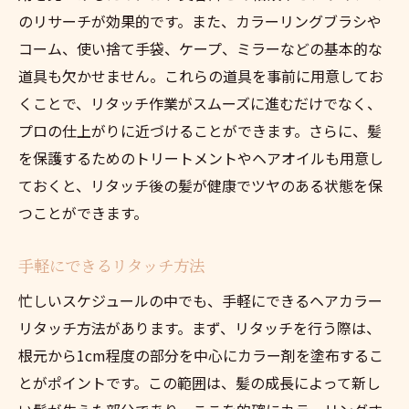
のリサーチが効果的です。また、カラーリングブラシや
美しいカラーを保つための習慣
コーム、使い捨て手袋、ケープ、ミラーなどの基本的な
時短リタッチの効果を高めるコツ
道具も欠かせません。これらの道具を事前に用意してお
プロに聞いたリタッチの秘訣
くことで、リタッチ作業がスムーズに進むだけでなく、
忙しい現代人のためのヘアカラーリタッチガイ
プロの仕上がりに近づけることができます。さらに、髪
ド
を保護するためのトリートメントやヘアオイルも用意し
時間がない人向けのリタッチ術
ておくと、リタッチ後の髪が健康でツヤのある状態を保
すぐに試せるリタッチ方法
つことができます。
リタッチに必要なアイテムとその使い方
手軽にできるリタッチ方法
時短でできるリタッチのテクニック
忙しいスケジュールの中でも、手軽にできるヘアカラー
失敗しないリタッチのポイント
リタッチ方法があります。まず、リタッチを行う際は、
リタッチを習慣化するためのアドバイス
根元から1cm程度の部分を中心にカラー剤を塗布するこ
ヘアカラー維持のための時短リタッチテクニッ
とがポイントです。この範囲は、髪の成長によって新し
ク